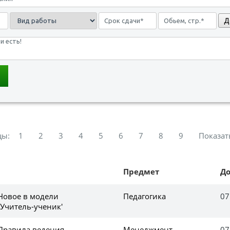
Д
цы:
1
2
3
4
5
6
7
8
9
Показат
Предмет
Д
 Новое в модели
Педагогика
07
'Учитель-ученик'
 Правила ведения
Менеджмент
07