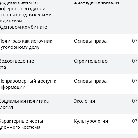
родной среды от
жизнедеятельности
осферного воздуха и
точных вод тяжелыми
жидинском
деновом комбинате
 Полиграф как источник
Основы права
07
 уголовному делу
 Водоотведение
Строительство
07
кта
 Неправомерный доступ к
Основы права
07
информации
 Социальная политика
Экология
07
ология
 Характерные черты
Культурология
07
ционного костюма