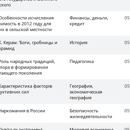
ского
 Особенности исчисления
Финансы, деньги,
05
имость в 2012 году для
кредит
х в сельской местности
К. Керам: 'Боги, гробницы и
История
05
пирамид
 Роль народных традиций,
Педагогика
05
клора в формировании
тающего поколения
Характеристика факторів
География,
05
уктивних сил
экономическая
география
 Наркомания в России
Безопасность
05
жизнедеятельности
Освіта як інструмент
Мировая экономика,
05