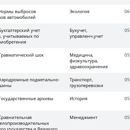
 Нормы выбросов
Экология
06
зов автомобилей
Бухгалтерский учет
Бухучет,
05
, учитываемых по
управленч.учет
риобретения
 Травматический шок
Медицина,
05
физкультура,
здравоохранение
 Аэродромные подметально-
Транспорт,
05
ашины
грузоперевозки
 Государственные архивы
История
05
 Сравнительная
Менеджмент
05
делопроизводительных
го государства и Великого