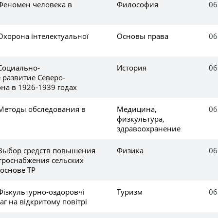
 Феномен человека в
Философия
06
Охорона інтелектуальної
Основы права
06
 Социально-
История
06
 развитие Северо-
на в 1926-1939 годах
 Методы обследования в
Медицина,
06
физкультура,
здравоохранение
 Выбор средств повышения
Физика
06
троснабжения сельских
 основе ТР
Фізкультурно-оздоровчі
Туризм
06
аг на відкритому повітрі