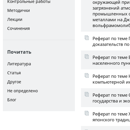
Контрольные работы
окружающей при
загрязнений атм
Методички
промышленных с
металлами на Д
Лекции
вольфрамомолиб
Сочинения
Реферат по теме
доказательств по
Почитать
Реферат по теме
населенного пун
Литература
Статья
Реферат по теме
компьютерной 
Другое
Не определено
Реферат по теме
Блог
государства и эк
Реферат по теме
японского тради