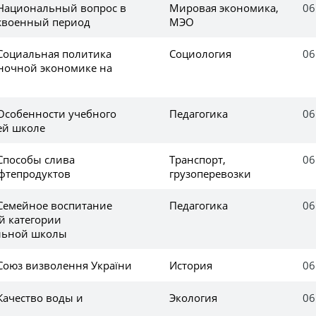
 Национальный вопрос в
Мировая экономика,
06
жвоенный период
МЭО
 Социальная политика
Социология
06
ыночной экономике на
 Особенности учебного
Педагогика
06
ей школе
 Способы слива
Транспорт,
06
фтепродуктов
грузоперевозки
 Семейное воспитание
Педагогика
06
й категории
льной школы
 Союз визволення України
История
06
Качество воды и
Экология
06