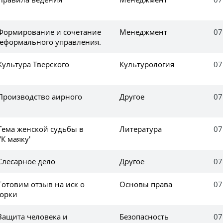
 Формирование и сочетание
Менеджмент
07
еформального управления.
Культура Тверского
Культурология
07
 Производство аирного
Другое
07
Тема женской судьбы в
Литература
07
'К маяку'
Слесарное дело
Другое
07
Готовим отзыв на иск о
Основы права
07
торки
Защита человека и
Безопасность
07