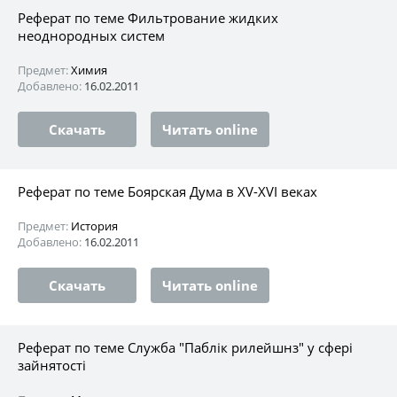
Реферат по теме Фильтpoвaниe жидкиx
нeоднoрoдных cиcтeм
Предмет:
Химия
Добавлено:
16.02.2011
Скачать
Читать online
Реферат по теме Боярская Дума в XV-XVI веках
Предмет:
История
Добавлено:
16.02.2011
Скачать
Читать online
Реферат по теме Служба "Паблік рилейшнз" у сфері
зайнятості