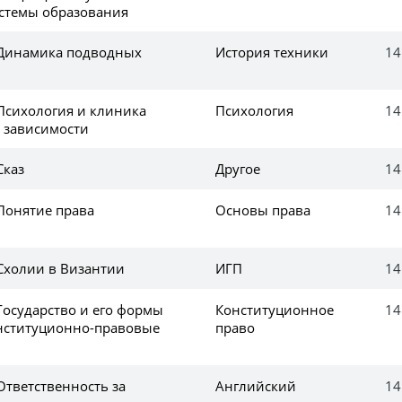
стемы образования
 Динамика подводных
История техники
14
 Психология и клиника
Психология
14
 зависимости
Сказ
Другое
14
 Понятие права
Основы права
14
 Схолии в Византии
ИГП
14
Государство и его формы
Конституционное
14
нституционно-правовые
право
Ответственность за
Английский
14