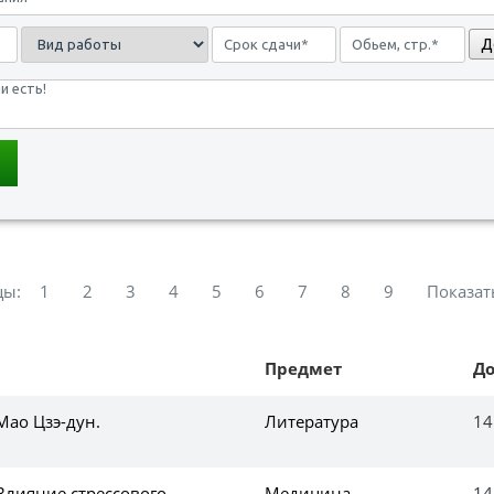
Д
цы:
1
2
3
4
5
6
7
8
9
Показат
Предмет
Д
Мао Цзэ-дун.
Литература
14
Влияние стрессового
Медицина,
14