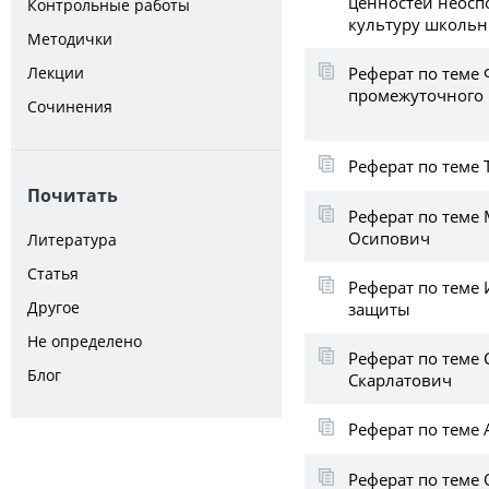
ценностей неосп
Контрольные работы
культуру школьн
Методички
Реферат по теме
Лекции
промежуточного 
Сочинения
Реферат по теме 
Почитать
Реферат по тем
Осипович
Литература
Статья
Реферат по теме
Другое
защиты
Не определено
Реферат по теме 
Блог
Скарлатович
Реферат по теме
Реферат по теме