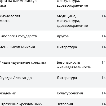
орта на олимпийскую
физкультура,
ика
здравоохранение
 Физиология
Медицина,
14
мозга
физкультура,
здравоохранение
Типология государств
Другое
14
е Меньшиков Михаил
Литература
14
 Индивидуальные средства
Безопасность
14
жизнедеятельности
Стурдза Александр
Литература
14
 Академии
Культурология
14
 Отражение «рекламных»
Эктеория
14