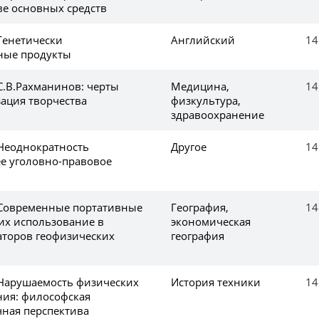
ве основных средств
Генетически
Английский
14
ые продукты
С.В.Рахманинов: черты
Медицина,
14
зация творчества
физкультура,
здравоохранение
 Неоднократность
Другое
14
ее уголовно-правовое
 Современные портативные
География,
14
их использование в
экономическая
аторов геофизических
география
 Нарушаемость физических
История техники
14
ния: философская
чная перспектива