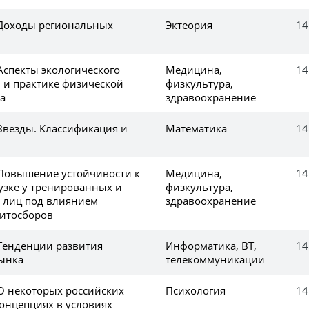
 Доходы региональных
Эктеория
14
Аспекты экологического
Медицина,
14
и и практике физической
физкультура,
а
здравоохранение
Звезды. Классификация и
Математика
14
 Повышение устойчивости к
Медицина,
14
узке у тренированных и
физкультура,
 лиц под влиянием
здравоохранение
итосборов
 Тенденции развития
Информатика, ВТ,
14
ынка
телекоммуникации
 О некоторых российских
Психология
14
концепциях в условиях