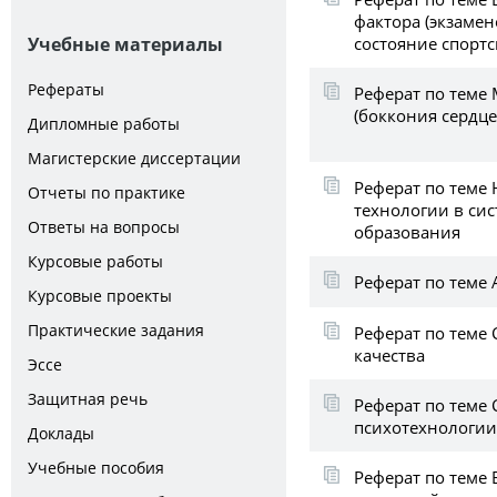
фактора (экзаме
состояние спорт
Учебные материалы
Рефераты
Реферат по теме
(боккония сердце
Дипломные работы
Магистерские диссертации
Реферат по тем
Отчеты по практике
технологии в си
Ответы на вопросы
образования
Курсовые работы
Реферат по теме 
Курсовые проекты
Практические задания
Реферат по теме
качества
Эссе
Защитная речь
Реферат по теме
психотехнологии
Доклады
Учебные пособия
Реферат по теме