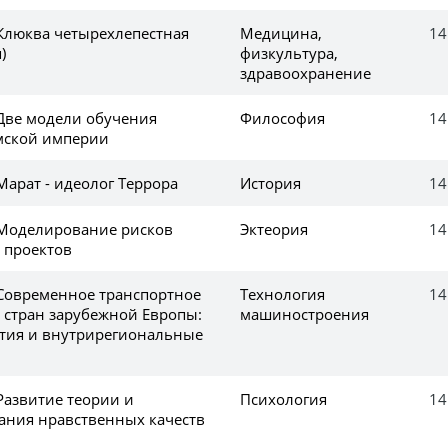
 Клюква четырехлепестная
Медицина,
14
)
физкультура,
здравоохранение
 Две модели обучения
Философия
14
мской империи
Марат - идеолог Террора
История
14
 Моделирование рисков
Эктеория
14
 проектов
 Современное транспортное
Технология
14
стран зарубежной Европы:
машиностроения
тия и внутрирегиональные
Развитие теории и
Психология
14
ания нравственных качеств