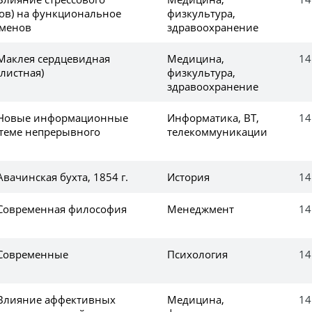
нов) на функциональное
физкультура,
сменов
здравоохранение
 Маклея сердцевидная
Медицина,
14
листная)
физкультура,
здравоохранение
е Новые информационные
Информатика, ВТ,
14
стеме непрерывного
телекоммуникации
Авачинская бухта, 1854 г.
История
14
 Современная философия
Менеджмент
14
 Современные
Психология
14
 Влияние аффективных
Медицина,
14