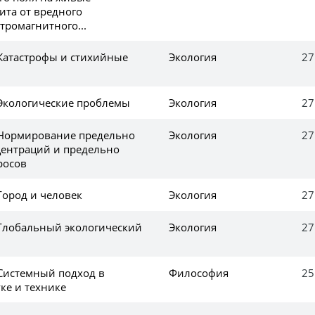
ита от вредного
тромагнитного...
 Катастрофы и стихийные
Экология
27
 Экологические проблемы
Экология
27
 Нормирование предельно
Экология
27
ентраций и предельно
росов
Город и человек
Экология
27
 Глобальный экологический
Экология
27
 Системный подход в
Философия
25
ке и технике