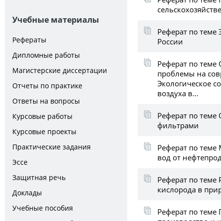
сельскохозяйств
Учебные материалы
Реферат по теме 
Рефераты
России
Дипломные работы
Реферат по теме
Магистерские диссертации
проблемы на сов
Экологическое с
Отчеты по практике
воздуха в...
Ответы на вопросы
Реферат по теме
Курсовые работы
фильтрами
Курсовые проекты
Практические задания
Реферат по теме
вод от нефтепро
Эссе
Защитная речь
Реферат по теме
кислорода в при
Доклады
Учебные пособия
Реферат по тем