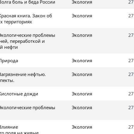
Волга боль и беда России
Экология
27
Красная книга. Закон об
Экология
27
х территориях
 Экологические проблемы
Экология
27
чей, переработкой и
й нефти
 Природа
Экология
27
Загрязнение нефтью.
Экология
27
пекты.
 Кислотные дожди
Экология
27
 Экологические проблемы
Экология
27
 Влияние
Экология
27
го поля на живые