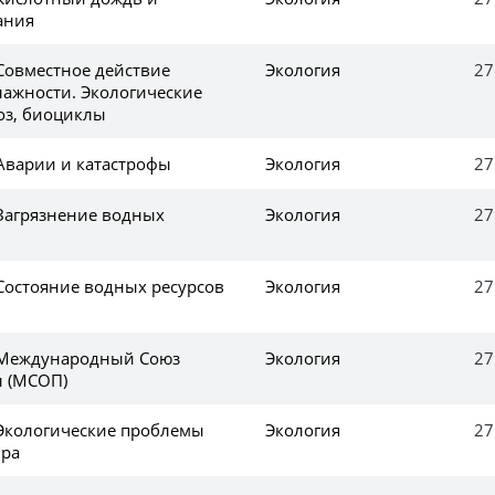
ания
 Совместное действие
Экология
27
лажности. Экологические
оз, биоциклы
 Аварии и катастрофы
Экология
27
 Загрязнение водных
Экология
27
 Состояние водных ресурсов
Экология
27
 Международный Союз
Экология
27
 (МСОП)
 Экологические проблемы
Экология
27
ира