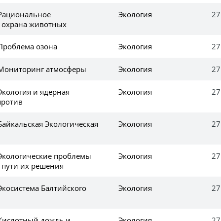
 Рациональное
Экология
27
 охрана животных
 Проблема озона
Экология
27
 Мониторинг атмосферы
Экология
27
Экология и ядерная
Экология
27
 против
Байкальская Экологическая
Экология
27
 Экологические проблемы
Экология
27
 пути их решения
Экосистема Балтийского
Экология
27
 Кислотный дождь и
Экология
27