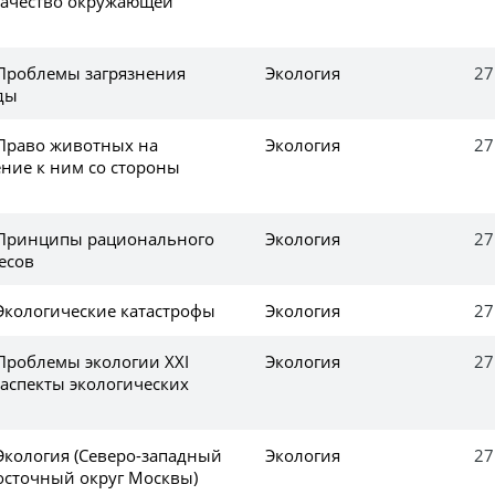
качество окружающей
 Проблемы загрязнения
Экология
27
ды
 Право животных на
Экология
27
ние к ним со стороны
 Принципы рационального
Экология
27
есов
 Экологические катастрофы
Экология
27
 Проблемы экологии XXI
Экология
27
 аспекты экологических
Экология (Северо-западный
Экология
27
восточный округ Москвы)