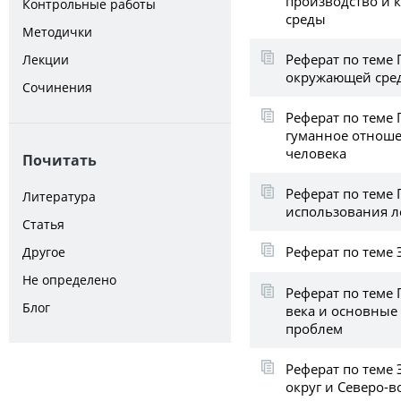
производство и 
Контрольные работы
среды
Методички
Реферат по теме
Лекции
окружающей сре
Сочинения
Реферат по теме
гуманное отноше
человека
Почитать
Реферат по теме
Литература
использования л
Статья
Реферат по теме
Другое
Не определено
Реферат по теме
Блог
века и основные
проблем
Реферат по теме 
округ и Северо-