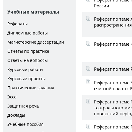
России
Учебные материалы
Реферат по теме
Рефераты
распространени
Дипломные работы
Магистерские диссертации
Реферат по теме
Отчеты по практике
Ответы на вопросы
Реферат по теме
Курсовые работы
Курсовые проекты
Реферат по теме
Практические задания
счетной палаты 
Эссе
Реферат по теме Р
Защитная речь
театрального мис
повоєнний періо
Доклады
Учебные пособия
Реферат по теме