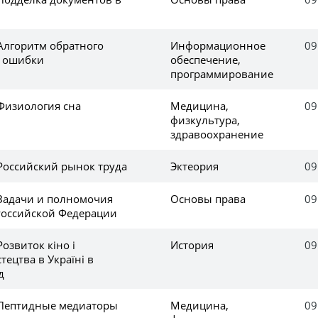
 Алгоритм обратного
Информационное
09
я ошибки
обеспечение,
программирование
 Физиология сна
Медицина,
09
физкультура,
здравоохранение
 Российский рынок труда
Эктеория
09
 Задачи и полномочия
Основы права
09
Российской Федерации
озвиток кіно і
История
09
тецтва в Україні в
д
 Пептидные медиаторы
Медицина,
09