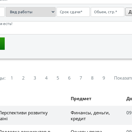
Д
цы:
1
2
3
4
5
6
7
8
9
Показат
Предмет
Д
 Перспективи розвитку
Финансы, деньги,
09
аїні
кредит
 Подделка документов в
Основы права
09