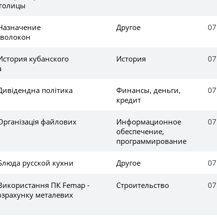
аголицы
 Назначение
Другое
07
 волокон
История кубанского
История
07
а
Дивідендна політика
Финансы, деньги,
07
кредит
Організація файлових
Информационное
07
обеспечение,
программирование
Блюда русской кухни
Другое
07
Використання ПК Femap -
Строительство
07
озрахунку металевих