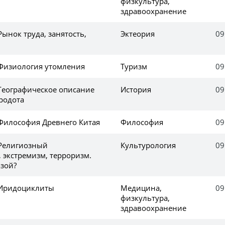
физкультура,
здравоохранение
Рынок труда, занятость,
Эктеория
09
 Физиология утомления
Туризм
09
 Географическое описание
История
09
еродота
 Философия Древнего Китая
Философия
09
 Религиозный
Культурология
09
 экстремизм, терроризм.
озой?
 Иридоциклиты
Медицина,
09
физкультура,
здравоохранение