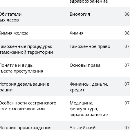
здравоохранение
 Обитатели
Биология
08
ых лесов
 Химия железа
Химия
08
 Таможенные процедуры:
Таможенное право
07
 таможенной территории
 Понятие и виды
Основы права
07
бъекта преступления
 История девальвации в
Финансы, деньги,
07
ерации
кредит
 Особенности сестринского
Медицина,
07
тами с мозжечковыми
физкультура,
здравоохранение
 История происхождения
Английский
07