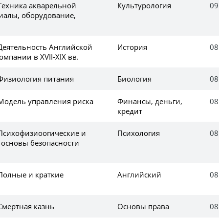
 Техника акварельной
Культурология
09
иалы, оборудование,
 Деятельность Английской
История
08
мпании в XVII-XIX вв.
 Физиология питания
Биология
08
 Модель управления риска
Финансы, деньги,
08
кредит
 Психофизиоогические и
Психология
08
 основы безопасности
 Полные и краткие
Английский
08
Смертная казнь
Основы права
08