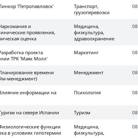
Линкор 'Петропавловск'
Транспорт,
08
грузоперевозки
 Наркомания и
Медицина,
08
линические проявления,
физкультура,
рическая оценка
здравоохранение
Разработка проекта
Маркетинг
08
нии ТРК 'Маяк Молл'
 Планирование времени
Менеджмент
08
айм-менеджмент)
 Влияние информации на
Психология
08
Туризм на севере Испании
Туризм
08
 Физиологические функции
Медицина,
08
ека в условиях гипотермии
физкультура,