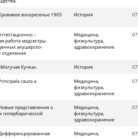
щества.
Кровавое воскресенье 1905
История
07
Аттестационно –
Медицина,
07
я работа медсестры
физкультура,
денных акушерско-
здравоохранение
 отделения
«Могучая Кучка».
История
07
rincipala cauza a
Медицина,
07
физкультура,
здравоохранение
 Новые представления о
Медицина,
07
ах гипербарической
физкультура,
здравоохранение
 Дифференцированная
Медицина,
07