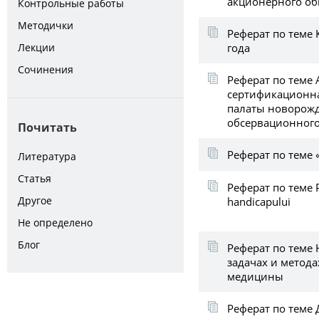
акционерного об
Контрольные работы
Методички
Реферат по теме 
года
Лекции
Сочинения
Реферат по теме 
сертификационна
палаты новорож
обсервационного
Почитать
Реферат по теме 
Литература
Статья
Реферат по теме P
Другое
handicapului
Не определено
Блог
Реферат по теме
задачах и метод
медицины
Реферат по теме