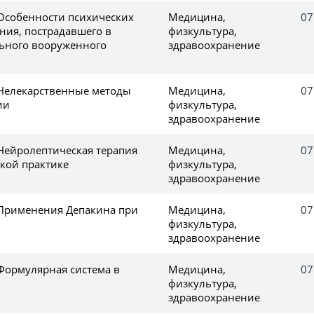
 Особенности психических
Медицина,
07
ния, пострадавшего в
физкультура,
льного вооруженного
здравоохранение
 Нелекарственные методы
Медицина,
07
ии
физкультура,
здравоохранение
 Нейролептическая терапия
Медицина,
07
ской практике
физкультура,
здравоохранение
 Применения Депакина при
Медицина,
07
физкультура,
здравоохранение
 Формулярная система в
Медицина,
07
физкультура,
здравоохранение