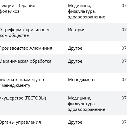
Лекции - Терапия
Медицина,
07
фолейкоз)
физкультура,
здравоохранение
 От реформ к кризисным
История
07
ском обществе
 Производство Алюминия
Другое
07
 Механическая обработка
Другое
07
Билеты к экзамену по
Менеджмент
07
 менеджменту
 Акушерство (ГЕСТОЗЫ)
Медицина,
07
физкультура,
здравоохранение
 Органы управления
Другое
07