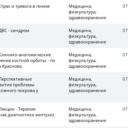
трах и тревога в генезе
Медицина,
07
физкультура,
здравоохранение
ДВС - синдром
Медицина,
07
физкультура,
здравоохранение
 Клинико-анатомические
Медицина,
07
ения костной орбиты - по
физкультура,
а Краснова
здравоохранение
 Перспективные
Медицина,
07
звития проблемы
физкультура,
кожного покрова у
здравоохранение
Лекции - Терапия
Медицина,
07
ая диагностика желтухи)
физкультура,
здравоохранение