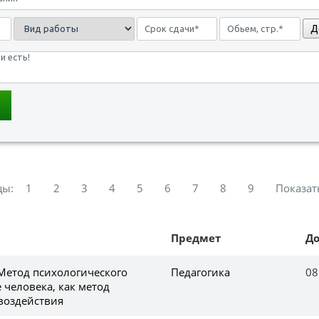
Д
цы:
1
2
3
4
5
6
7
8
9
Показат
Предмет
Д
 Метод психологического
Педагогика
08
 человека, как метод
 воздействия