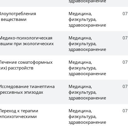
здравоохранение
 Злоупотребления
Медицина,
07
 веществами
физкультура,
здравоохранение
 Медико-психологическая
Медицина,
07
вшим при экологических
физкультура,
здравоохранение
 Лечение соматоформных
Медицина,
07
их) расстройств
физкультура,
здравоохранение
 Исследование тианептина
Медицина,
07
рессивных эпизодах
физкультура,
здравоохранение
Переход к терапии
Медицина,
07
ипсихотическими
физкультура,
здравоохранение