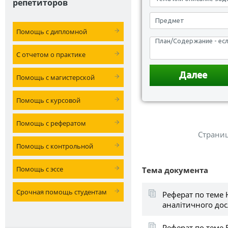
репетиторов
Помощь с дипломной
С отчетом о практике
Помощь с магистерской
Помощь с курсовой
Помощь с рефератом
Страни
Помощь с контрольной
Помощь с эссе
Тема документа
Срочная помощь студентам
Реферат по теме
аналітичного до
Реферат по теме