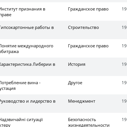
Институт признания в
Гражданское право
19
праве
 Гипсокартонные работы в
Строительство
19
 Понятие международного
Гражданское право
19
рбитража
 Характеристика Либерии в
История
19
Потребление вина -
Другое
19
устация
Руководство и лидерство в
Менеджмент
19
Надзвичайні ситуації
Безопасность
19
ктеру
жизнедеятельности