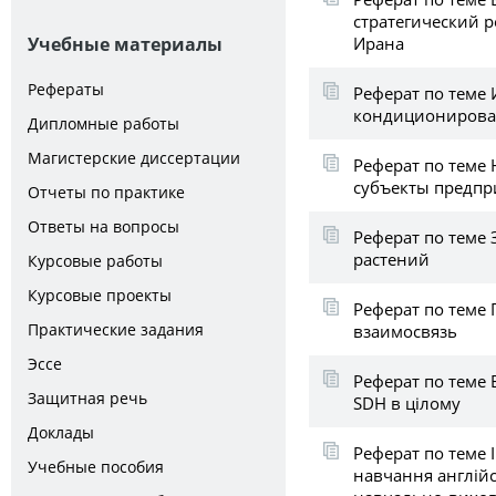
стратегический 
Ирана
Учебные материалы
Рефераты
Реферат по теме 
кондиционирова
Дипломные работы
Магистерские диссертации
Реферат по теме
субъекты предпр
Отчеты по практике
Ответы на вопросы
Реферат по теме
растений
Курсовые работы
Курсовые проекты
Реферат по теме 
Практические задания
взаимосвязь
Эссе
Реферат по теме
Защитная речь
SDH в цілому
Доклады
Реферат по теме 
Учебные пособия
навчання англійс