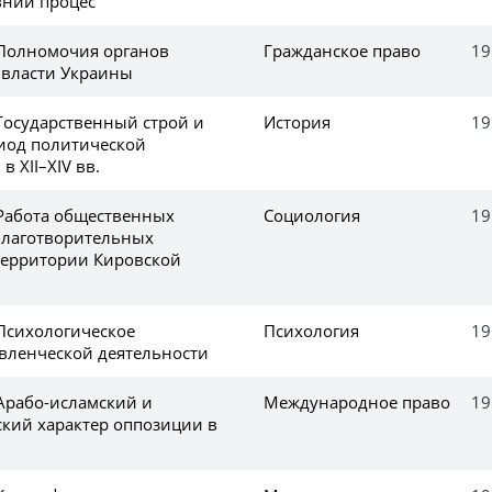
вний процес
 Полномочия органов
Гражданское право
19
 власти Украины
 Государственный строй и
История
19
риод политической
 XII–XIV вв.
 Работа общественных
Социология
19
благотворительных
территории Кировской
 Психологическое
Психология
19
вленческой деятельности
 Арабо-исламский и
Международное право
19
кий характер оппозиции в