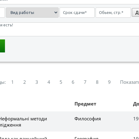
Д
цы:
1
2
3
4
5
6
7
8
9
Показат
Предмет
Д
 Неформальні методи
Философия
19
слідження
 Вода как важнейший
География,
19