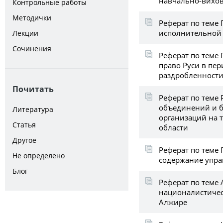
навчально-вихо
Контрольные работы
Методички
Реферат по теме
исполнительной
Лекции
Сочинения
Реферат по теме
право Руси в пе
раздробленности в
Почитать
Реферат по теме
объединений и 
Литература
организаций на 
Статья
области
Другое
Реферат по теме
Не определено
содержание упра
Блог
Реферат по теме
националистичес
Алжире