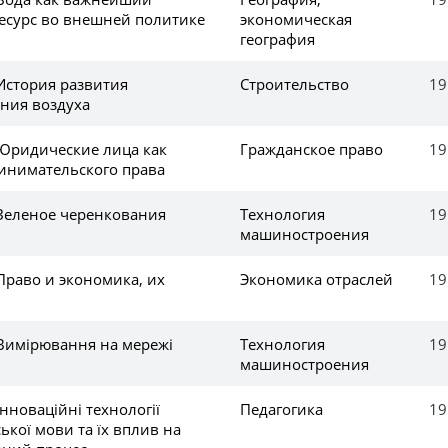
ресурс во внешней политике
экономическая
география
История развития
Строительство
19
ния воздуха
 Юридические лица как
Гражданское право
19
инимательского права
 Зеленое черенкования
Технология
19
машиностроения
Право и экономика, их
Экономика отраслей
19
 Вимірювання на мережі
Технология
19
машиностроения
Інноваційні технології
Педагогика
19
ької мови та їх вплив на