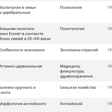
Воспитание в семье
Психология
19
им церебральным
 Внешняя политика
Политология
19
ики Египет в контексте
ских связей в XX–XXI веках
 Особенности экономики
Экономика отраслей
19
 Истмико-цервикальная
Медицина,
19
физкультура,
здравоохранение
Болезни крупного и
Сельское хозяйство
19
 скота
 Морфология английского
Английский
19