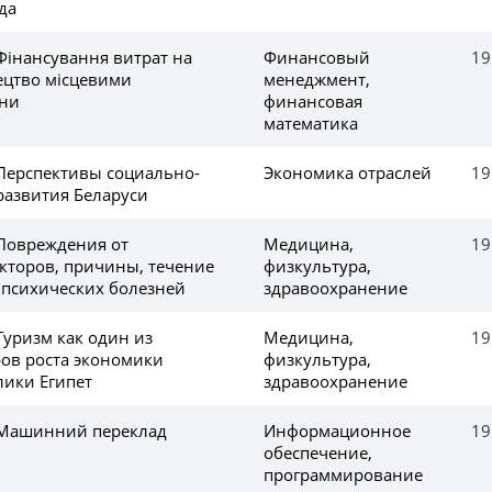
да
Фінансування витрат на
Финансовый
19
ецтво місцевими
менеджмент,
їни
финансовая
математика
 Перспективы социально-
Экономика отраслей
19
развития Беларуси
 Повреждения от
Медицина,
19
кторов, причины, течение
физкультура,
 психических болезней
здравоохранение
Туризм как один из
Медицина,
19
ов роста экономики
физкультура,
лики Египет
здравоохранение
 Машинний переклад
Информационное
19
обеспечение,
программирование