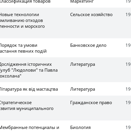
 Классификация товаров
Маркетинг
19
 Новые технологии
Сельское хозяйство
19
армливанию отходов
енности и морского
Порядок та умови
Банковское дело
19
астання певних подій
Дослідження історичних
Литература
19
Тулуб "Людолови" та Павла
Роксолана"
Літаратура як від мастацтва
Литература
19
Стратегическое
Гражданское право
19
азвития муниципального
 Мембранные потенциалы и
Биология
19