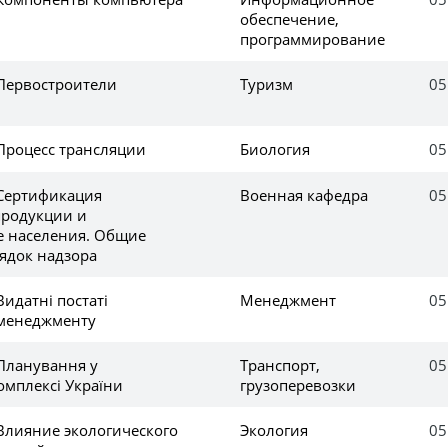
обеспечение,
программирование
 Первостроители
Туризм
05
 Процесс трансляции
Биология
05
 Сертификация
Военная кафедра
05
продукции и
 населения. Общие
ядок надзора
Видатні постаті
Менеджмент
05
 менеджменту
 Планування у
Транспорт,
05
омплексі України
грузоперевозки
 Влияние экологического
Экология
05