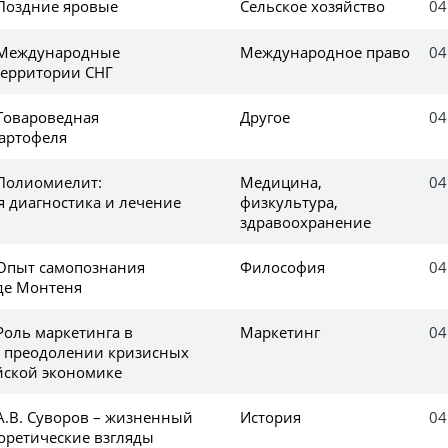
 Поздние яровые
Сельское хозяйство
04
 Международные
Международное право
04
территории СНГ
 Товароведная
Другое
04
картофеля
 Полиомиелит:
Медицина,
04
я диагностика и лечение
физкультура,
здравоохранение
 Опыт самопознания
Философия
04
де Монтеня
Роль маркетинга в
Маркетинг
04
 преодолении кризисных
йской экономике
А.В. Суворов – жизненный
История
04
еоретические взгляды