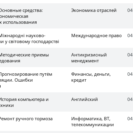
Основные средства:
Экономика отраслей
04
кономическая
х использования
Міжнародні науково-
Международное право
04
ни у світовому господарстві
 Методические приемы
Антикризисный
04
ледования
менеджмент
 Прогнозирование путём
Финансы, деньги,
04
ляции. Ошибки
кредит
я
 История компьютера и
Английский
04
ехники
Ремонт ручного тормоза
Информатика, ВТ,
04
телекоммуникации