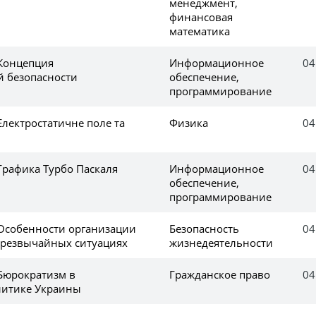
менеджмент,
финансовая
математика
 Концепция
Информационное
04
 безопасности
обеспечение,
программирование
Електростатичне поле та
Физика
04
Графика Турбо Паскаля
Информационное
04
обеспечение,
программирование
 Особенности организации
Безопасность
04
чрезвычайных ситуациях
жизнедеятельности
 Бюрократизм в
Гражданское право
04
литике Украины