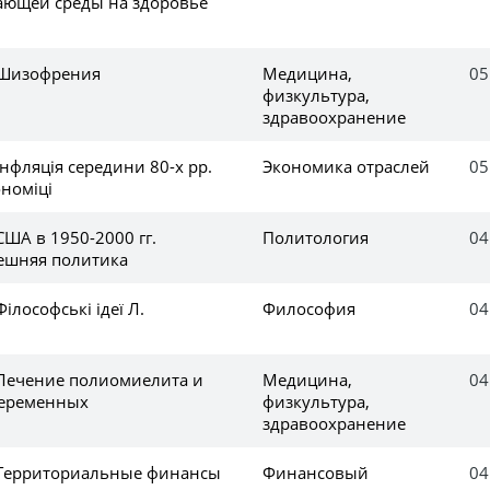
ающей среды на здоровье
 Шизофрения
Медицина,
05
физкультура,
здравоохранение
Інфляція середини 80-х рр.
Экономика отраслей
05
ономіці
США в 1950-2000 гг.
Политология
04
ешняя политика
ілософські ідеї Л.
Философия
04
 Лечение полиомиелита и
Медицина,
04
беременных
физкультура,
здравоохранение
 Территориальные финансы
Финансовый
04