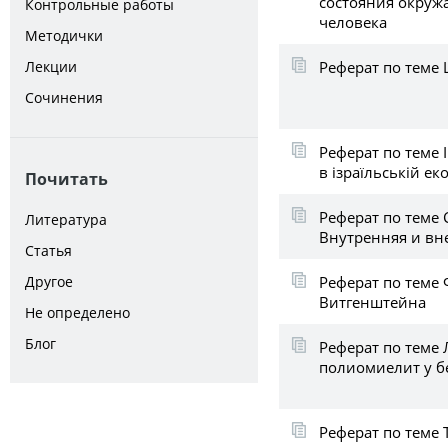
состояния окруж
Контрольные работы
человека
Методички
Реферат по теме
Лекции
Сочинения
Реферат по теме 
в ізраїльській ек
Почитать
Реферат по теме 
Литература
Внутренняя и вн
Статья
Реферат по теме Ф
Другое
Витгенштейна
Не определено
Блог
Реферат по теме
полиомиелит у 
Реферат по теме