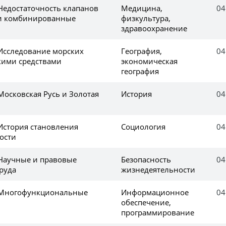
 Недостаточность клапанов
Медицина,
04
 и комбинированные
физкультура,
здравоохранение
 Исследование морских
География,
04
кими средствами
экономическая
география
Московская Русь и Золотая
История
04
 История становления
Социология
04
ости
 Научные и правовые
Безопасность
04
руда
жизнедеятельности
е Многофункциональные
Информационное
04
обеспечение,
программирование