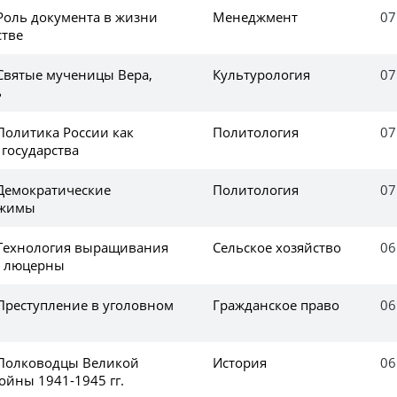
 Роль документа в жизни
Менеджмент
07
стве
 Святые мученицы Вера,
Культурология
07
ь
Политика России как
Политология
07
 государства
 Демократические
Политология
07
ежимы
 Технология выращивания
Сельское хозяйство
06
и люцерны
 Преступление в уголовном
Гражданское право
06
 Полководцы Великой
История
06
ойны 1941-1945 гг.