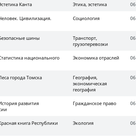
Эстетика Канта
Этика, эстетика
06
Человек. Цивилизация.
Социология
06
 Безопасные шины
Транспорт,
06
грузоперевозки
 Статистика национального
Экономика отраслей
06
Леса города Томска
География,
06
экономическая
география
История развития
Гражданское право
06
сии
Красная книга Республики
Экология
06