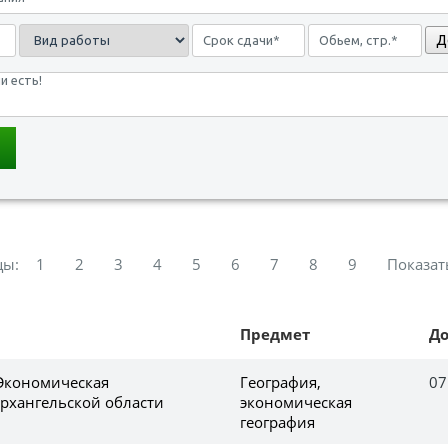
Д
цы:
1
2
3
4
5
6
7
8
9
Показат
Предмет
Д
 Экономическая
География,
07
Архангельской области
экономическая
география