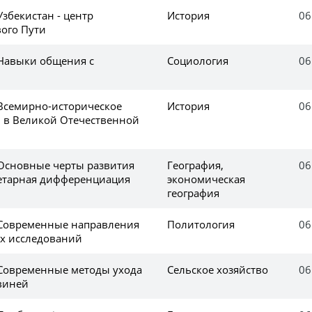
Узбекистан - центр
История
06
ого Пути
 Навыки общения с
Социология
06
 Всемирно-историческое
История
06
 в Великой Отечественной
 Основные черты развития
География,
06
етарная дифференциация
экономическая
география
 Современные направления
Политология
06
х исследований
 Современные методы ухода
Сельское хозяйство
06
виней