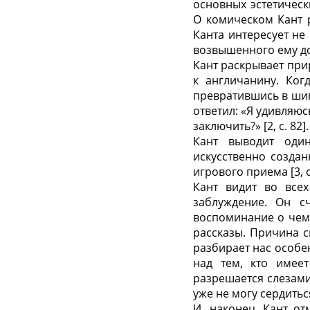
основных эстетичес
О комическом Кант р
Канта интересует не
возвышенного ему до
Кант
раскрывает при
к англичанину. Ког
превратившись в шип
ответил: «Я удивляюс
заключить?» [2, c. 82].
Кант выводит оди
искусственно создан
игрового приема [3, 
Кант видит во всех
заблуждение. Он с
воспоминание о чем-
рассказы. Причина с
разбирает нас особе
над тем, кто имее
разрешается слезами
уже не могу сердиться
И, наконец, Кант о