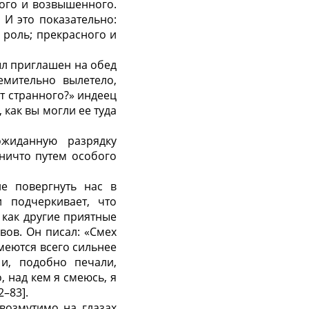
ого и возвышенного.
 И это показательно:
 роль; прекрасного и
ыл приглашен на обед
емительно вылетело,
т странного?» индеец
 как вы могли ее туда
жиданную разрядку
 ничто путем особого
ие повергнуть нас в
 подчеркивает, что
 как другие приятные
вов. Он писал: «Смех
меются всего сильнее
и, подобно печали,
 над кем я смеюсь, я
2–83].
возмутимо на глазах