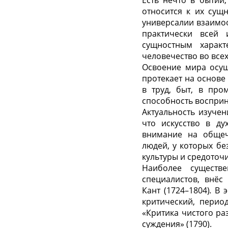
Есть нечто
в бытии,
относится к их сущ
универсалии взаимо
практически всей 
сущностным характ
человечество во все
Освоение мира осущ
протекает на основе
в труд, быт, в про
способность восприн
Актуальность изучен
что искусство в ду
внимание на общеч
людей, у которых бе
культуры и средоточ
Наиболее существ
специалистов, внёс
Кант (1724–1804)
.
В э
критический, перио
«Критика чистого ра
суждения» (1790).