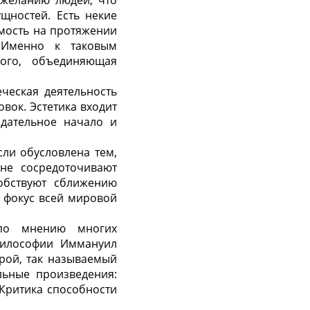
 желанию людей, что
щностей. Есть некие
мость на протяжении
. Именно к таковым
кого, объединяющая
ческая деятельность
вок. Эстетика входит
идательное начало и
сли обусловлена тем,
ане сосредоточивают
обствуют сближению
– фокус всей мировой
 по мнению многих
 философии Иммануил
рой, так называемый
льные произведения:
«Критика способности