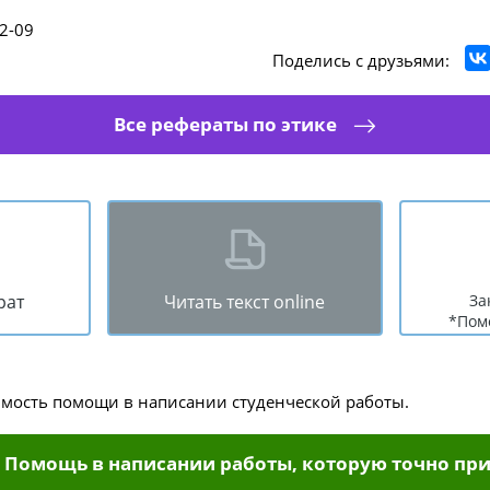
2-09
Поделись с друзьями:
Все рефераты по этике
рат
Читать текст online
За
*Пом
имость помощи в написании студенческой работы.
Помощь в написании работы, которую точно при