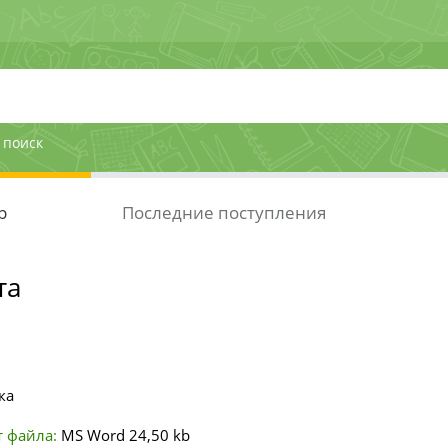
 поиск
р
Последние поступления
та
ка
 файла:
MS Word
24,50 kb