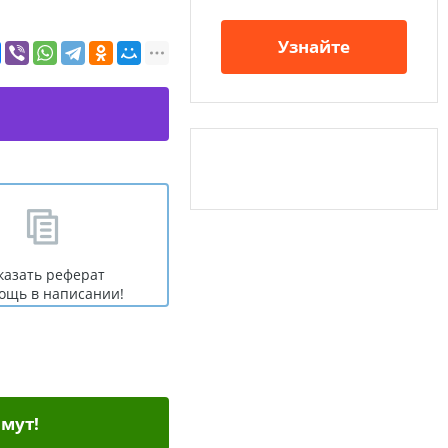
Узнайте
казать реферат
ощь в написании!
мут!