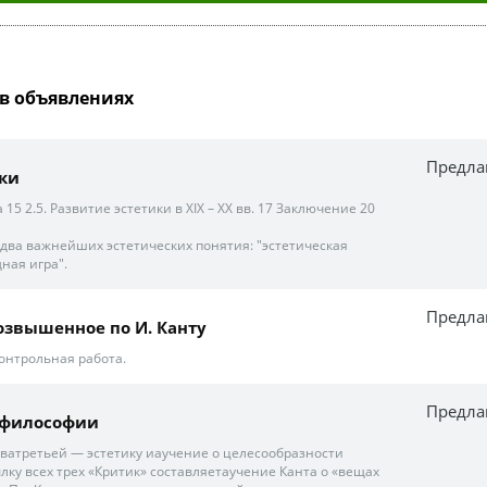
в объявлениях
Предла
ки
15 2.5. Развитие эстетики в ХIX – XX вв. 17 Заключение 20
два важнейших эстетических понятия: "эстетическая
ная игра".
Предла
озвышенное по И. Канту
онтрольная работа.
Предла
 философии
, ватретьей — эстетику иаучение о целесообразности
лку всех трех «Критик» составляетаучение Канта о «вещах