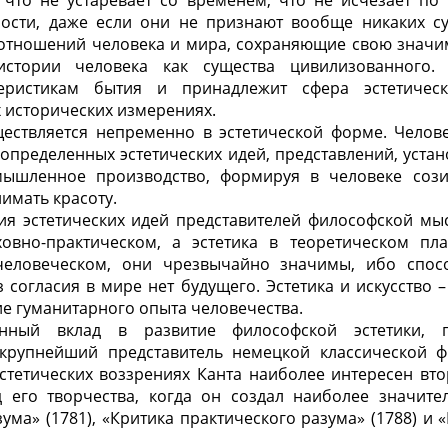
 что не устаревает со временем, что не исчезает по
ности, даже если они не признают вообще никаких су
отношений человека и мира, сохраняющие свою значи
истории человека как существа цивилизованного
еристикам бытия и принадлежит сфера эстетичес
х исторических измерениях.
ествляется непременно в эстетической форме. Челове
 определенных эстетических идей, представлений, устано
мышленное производство, формируя в человеке соз
имать красоту.
ия эстетических идей представителей философской мы
ховно-практическом, а эстетика в теоретическом пл
еловеческом, они чрезвычайно значимы, ибо спос
з согласия в мире нет будущего. Эстетика и искусство 
ие гуманитарного опыта человечества.
енный вклад в развитие философской эстетики,
 крупнейший представитель немецкой классической
стетических воззрениях Канта наиболее интересен вто
д его творчества, когда он создал наиболее значите
зума» (1781), «Критика практического разума» (1788) и 