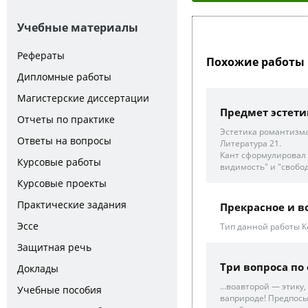
Учебные материалы
Рефераты
Похожие работы 
Дипломные работы
Магистерские диссертации
Предмет эстети
Отчеты по практике
Эстетика романтизма 
Ответы на вопросы
Литература 21.
Кант сформулировал 
Курсовые работы
видимость" и "свобод
Курсовые проекты
Практические задания
Прекрасное и в
Эссе
Тип данной работы К
Защитная речь
Три вопроса по
Доклады
...воавторой — этику
Учебные пособия
ваприроде! Предпосы