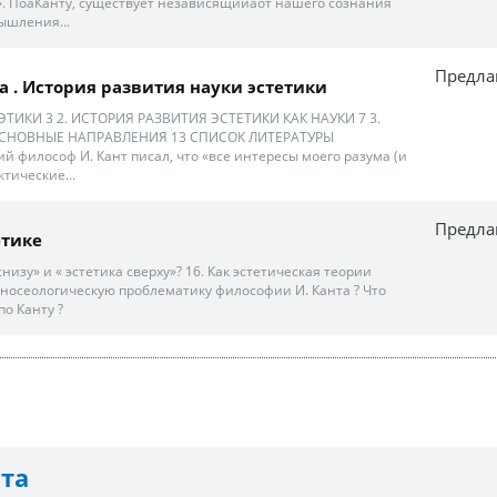
». ПоаКанту, существует независящийаот нашего сознания
ышления...
Предла
а . История развития науки эстетики
ТИКИ 3 2. ИСТОРИЯ РАЗВИТИЯ ЭСТЕТИКИ КАК НАУКИ 7 3.
 ОСНОВНЫЕ НАПРАВЛЕНИЯ 13 СПИСОК ЛИТЕРАТУРЫ
й философ И. Кант писал, что «все интересы моего разума (и
тические...
Предла
етике
снизу» и « эстетика сверху»? 16. Как эстетическая теории
гносеологическую проблематику философии И. Канта ? Что
по Канту ?
нта