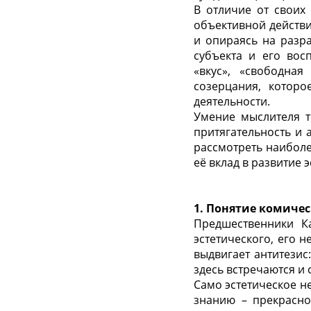
В отличие от своих
объективной действи
и опираясь на разр
субъекта и его вос
«вкус», «свободная
созерцания, которо
деятельности.
Умение мыслителя т
притягательность и 
рассмотреть наиболе
её вклад в развитие 
1. Понятие комичес
Предшественники К
эстетического, его н
выдвигает антитезис
здесь встречаются и 
Само эстетическое н
знанию – прекрасно