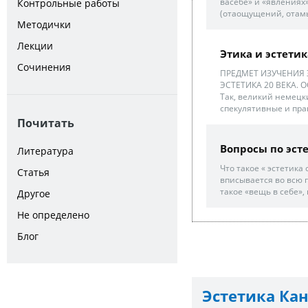
васебе» и «явлениях
Контрольные работы
(отаощущений, отам
Методички
Лекции
Этика и эстетик
Сочинения
ПРЕДМЕТ ИЗУЧЕНИЯ Э
ЭСТЕТИКА 20 ВЕКА.
Так, великий немецки
спекулятивные и прак
Почитать
Вопросы по эст
Литература
Что такое « эстетика 
Статья
вписывается во всю 
такое «вещь в себе», 
Другое
Не определено
Блог
Эстетика Ка