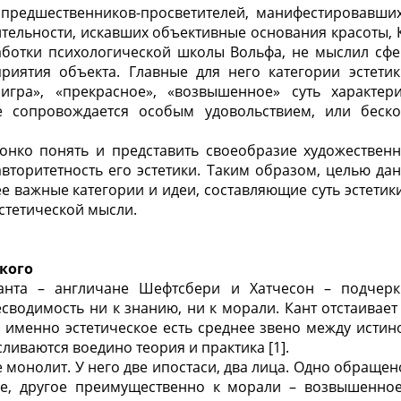
 предшественников-просветителей, манифестировавших
тельности, искавших объективные основания красоты, К
аботки психологической школы Вольфа, не мыслил сфер
приятия объекта. Главные для него категории эстетик
 игра», «прекрасное», «возвышенное» суть характери
е сопровождается особым удовольствием,
или беско
онко понять и представить своеобразие художествен
авторитетность его эстетики. Таким образом, целью да
е важные категории и идеи, составляющие суть эстетики
эстетической мысли.
кого
анта – англичане Шефтсбери и Хатчесон – подчерк
есводимость ни к знанию, ни к морали. Кант отстаивает
: именно эстетическое есть среднее звено между исти
сливаются воедино теория и практика [1].
е монолит. У него две ипостаси, два лица. Одно обраще
е, другое преимущественно к морали – возвышенное