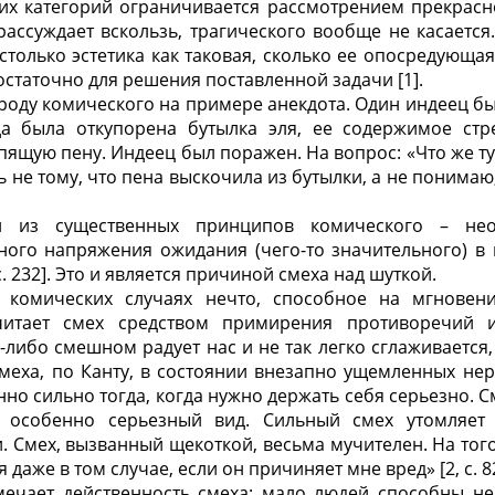
ких категорий ограничивается рассмотрением прекрасн
ассуждает вскользь, трагического вообще не касается.
 столько эстетика как таковая, сколько ее опосредующая
статочно для решения поставленной задачи [1].
роду комического на примере анекдота. Один индеец б
да была откупорена бутылка эля, ее содержимое стр
ящую пену. Индеец был поражен. На вопрос: «Что же ту
ь не тому, что пена выскочила из бутылки, а не понимаю,
н из существенных принципов комического – нео
ного напряжения ожидания (чего-то значительного) в
c. 232]. Это и является причиной смеха над шуткой.
 комических случаях нечто, способное на мгновен
читает смех средством примирения противоречий и
либо смешном радует нас и не так легко сглаживается,
меха, по Канту, в состоянии внезапно ущемленных нер
нно сильно тогда, когда нужно держать себя серьезно. С
т особенно серьезный вид. Сильный смех утомляет 
. Смех, вызванный щекоткой, весьма мучителен. На того,
 даже в том случае, если он причиняет мне вред» [2, c. 8
тмечает действенность смеха: мало людей способны не