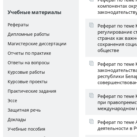
компонентах ок
законодательств
Учебные материалы
Рефераты
Реферат по теме
регулирование с
Дипломные работы
странах как важ
Магистерские диссертации
сохранения соци
обществе
Отчеты по практике
Ответы на вопросы
Реферат по теме
законодательств
Курсовые работы
республики Белар
Курсовые проекты
совершенствова
Практические задания
Реферат по теме
Эссе
при правопреемст
международном 
Защитная речь
Доклады
Реферат по теме
деятельности в 
Учебные пособия