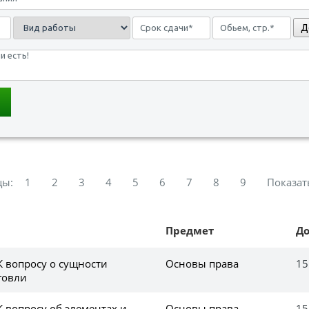
Д
цы:
1
2
3
4
5
6
7
8
9
Показат
Предмет
Д
К вопросу о сущности
Основы права
15
говли
К вопросу об элементах и
Основы права
15