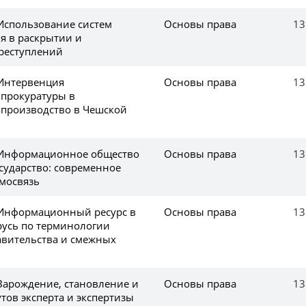
 Использование систем
Основы права
13
 в раскрытии и
реступлений
 Интервенция
Основы права
13
 прокуратуры в
опроизводство в Чешской
 Информационное общество
Основы права
13
сударство: современное
имосвязь
 Информационный ресурс в
Основы права
13
русь по терминологии
авительства и смежных
 Зарождение, становление и
Основы права
13
тов эксперта и экспертизы