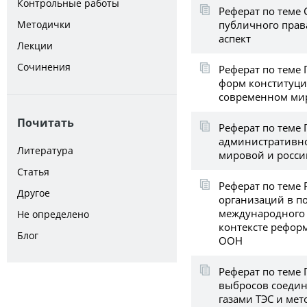
Контрольные работы
Реферат по теме
публичного прав
Методички
аспект
Лекции
Сочинения
Реферат по теме
форм конституци
современном ми
Почитать
Реферат по теме
административно
Литература
мировой и росси
Статья
Реферат по теме
Другое
организаций в п
международного 
Не определено
контексте рефор
Блог
ООН
Реферат по теме
выбросов соеди
газами ТЭС и ме