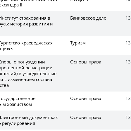
ександра II
Институт страхования в
Банковское дело
13
усь: история развития и
Туристско-краеведческая
Туризм
13
ащихся
 Споры о понуждении
Основы права
13
дарственной регистрации
лнений) в учредительные
зи с изменением состава
ства
 Государственное
Основы права
13
ым хозяйством
 Электронный документ как
Основы права
13
о регулирования