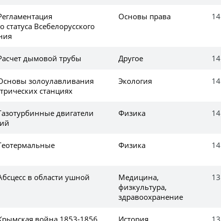
 Регламентация
Основы права
14
 статуса Всебелорусского
ния
 Расчет дымовой трубы
Другое
14
 Основы золоулавливания
Экология
14
ктрических станциях
 Газотурбинные двигатели
Физика
14
ций
 Геотермальные
Физика
14
Абсцесс в области ушной
Медицина,
13
физкультура,
здравоохранение
 Крымская война 1853-1856
История
13