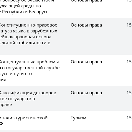
ружающей среды по
у Республики Беларусь
 Конституционно-правовое
Основы права
15
татуса языка в зарубежных
нейшая правовая основа
альной стабильности в
 Концептуальные проблемы
Основы права
15
а о государственной службе
усь и пути его
ния
 Классификация договоров
Основы права
15
ве государств в
праве
 Анализ туристической
Туризм
15
РФ