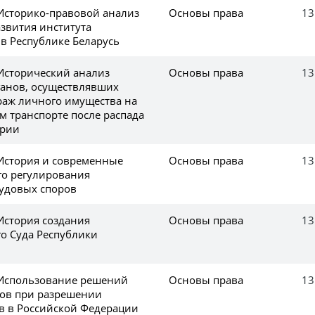
 Историко-правовой анализ
Основы права
13
азвития института
в Республике Беларусь
 Исторический анализ
Основы права
13
ганов, осуществлявших
раж личного имущества на
 транспорте после распада
ерии
 История и современные
Основы права
13
го регулирования
удовых споров
История создания
Основы права
13
о Суда Республики
 Использование решений
Основы права
13
ов при разрешении
в в Российской Федерации