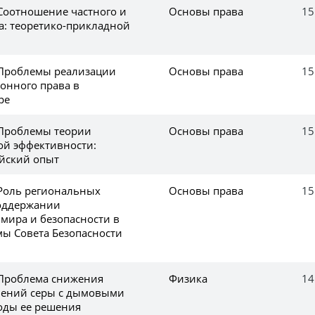
 Соотношение частного и
Основы права
15
а: теоретико-прикладной
 Проблемы реализации
Основы права
15
онного права в
ре
 Проблемы теории
Основы права
15
й эффективности:
йский опыт
 Роль региональных
Основы права
15
оддержании
мира и безопасности в
мы Совета Безопасности
 Проблема снижения
Физика
14
нений серы с дымовыми
тоды ее решения