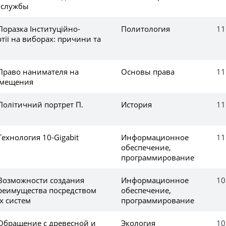
 службы
Поразка Інституційно-
Политология
11
тії на виборах: причини та
 Право нанимателя на
Основы права
11
омещения
Політичний портрет П.
История
11
Технология 10-Gigabit
Информационное
11
обеспечение,
программирование
 Возможности создания
Информационное
10
реимущества посредством
обеспечение,
 систем
программирование
 Обращение с древесной и
Экология
10