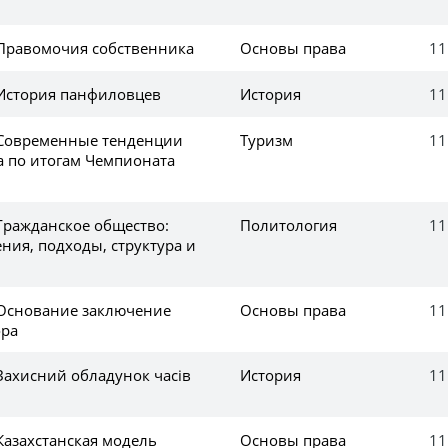
 Правомочия собственника
Основы права
11
 История панфиловцев
История
11
 Современные тенденции
Туризм
11
а по итогам Чемпионата
Гражданское общество:
Политология
11
ния, подходы, структура и
 Основание заключение
Основы права
11
ора
Захисний обладунок часів
История
11
Казахстанская модель
Основы права
11