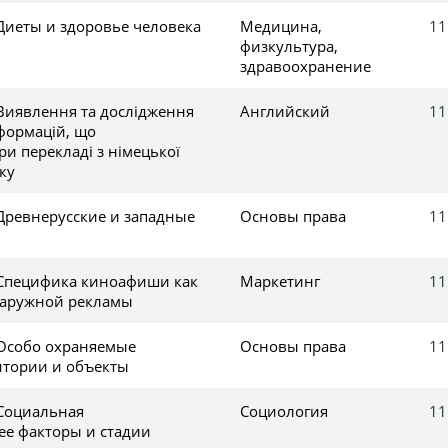
Диеты и здоровье человека
Медицина,
11
физкультура,
здравоохранение
 Виявлення та дослідження
Английский
11
формацій, що
ри перекладі з німецької
ку
 Древнерусские и западные
Основы права
11
 Специфика киноафиши как
Маркетинг
11
наружной рекламы
 Особо охраняемые
Основы права
11
тории и объекты
 Социальная
Социология
11
ее факторы и стадии