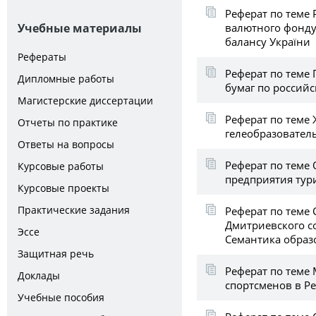
Реферат по теме
валютного фонду 
Учебные материалы
балансу України
Рефераты
Реферат по теме
Дипломные работы
бумаг по россий
Магистерские диссертации
Реферат по теме 
Отчеты по практике
гелеобразовател
Ответы на вопросы
Реферат по теме
Курсовые работы
предприятия тур
Курсовые проекты
Практические задания
Реферат по теме
Дмитриевского со
Эссе
Семантика образ
Защитная речь
Реферат по теме
Доклады
спортсменов в Р
Учебные пособия