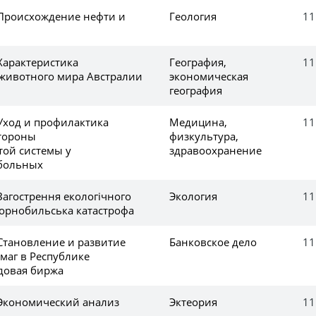
 Происхождение нефти и
Геология
11
Характеристика
География,
11
 животного мира Австралии
экономическая
география
 Уход и профилактика
Медицина,
11
тороны
физкультура,
той системы у
здравоохранение
больных
Загострення екологічного
Экология
11
 Чорнобильська катастрофа
 Становление и развитие
Банковское дело
11
маг в Республике
довая биржа
 Экономический анализ
Эктеория
11