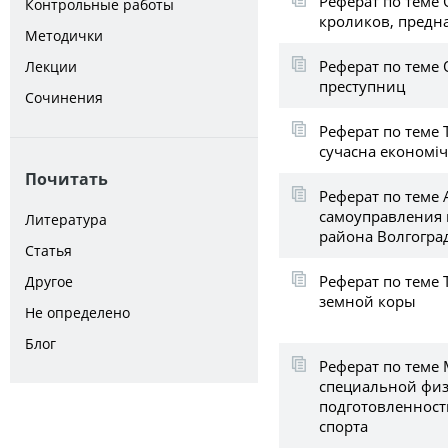
Реферат по теме
Контрольные работы
кроликов, предн
Методички
Реферат по теме
Лекции
преступниц
Сочинения
Реферат по теме Т
сучасна економі
Почитать
Реферат по теме 
самоуправления 
Литература
района Волгогра
Статья
Реферат по теме
Другое
земной коры
Не определено
Блог
Реферат по теме
специальной физ
подготовленност
спорта