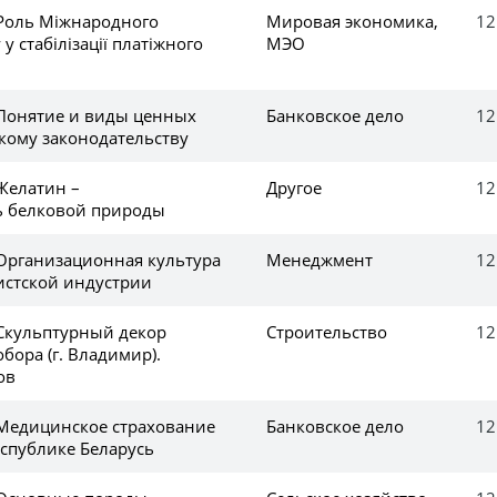
 Роль Міжнародного
Мировая экономика,
12
у стабілізації платіжного
МЭО
 Понятие и виды ценных
Банковское дело
12
скому законодательству
Желатин –
Другое
12
ь белковой природы
 Организационная культура
Менеджмент
12
истской индустрии
 Скульптурный декор
Строительство
12
бора (г. Владимир).
ов
 Медицинское страхование
Банковское дело
12
еспублике Беларусь