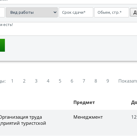
Д
цы:
1
2
3
4
5
6
7
8
9
Показат
Предмет
Д
Организация труда
Менеджмент
12
приятий туристской