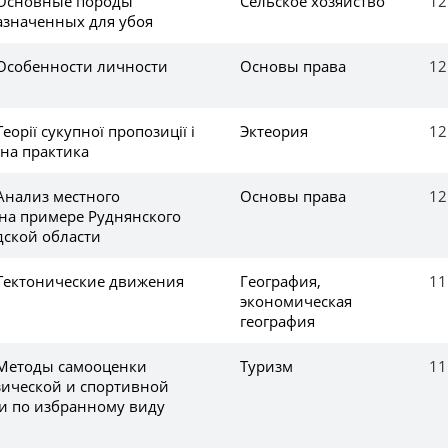
 Основные породы
Сельское хозяйство
12
азначенных для убоя
 Особенности личности
Основы права
12
еорії сукупної пропозиції і
Эктеория
12
чна практика
Анализ местного
Основы права
12
на примере Руднянского
дской области
 Тектонические движения
География,
11
экономическая
география
 Методы самооценки
Туризм
11
ической и спортивной
и по избранному виду