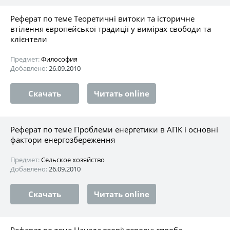
Реферат по теме Теоретичні витоки та історичне
втілення європейської традиції у вимірах свободи та
клієнтели
Предмет:
Философия
Добавлено:
26.09.2010
Скачать
Читать online
Реферат по теме Проблеми енергетики в АПК і основні
фактори енергозбереження
Предмет:
Сельское хозяйство
Добавлено:
26.09.2010
Скачать
Читать online
Реферат по теме Начала теорії терору: спроба