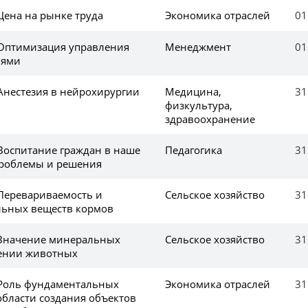
Цена на рынке труда
Экономика отраслей
01
 Оптимизация управления
Менеджмент
01
иями
 Анестезия в нейрохирургии
Медицина,
31
физкультура,
здравоохранение
 Воспитание граждан в наше
Педагогика
31
проблемы и решения
 Перевариваемость и
Сельское хозяйство
31
льных веществ кормов
 Значение минеральных
Сельское хозяйство
31
лении животных
 Роль фундаментальных
Экономика отраслей
31
области создания объектов