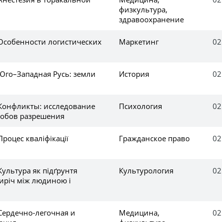
физкультура,
здравоохранение
 Особенности логистических
Маркетинг
02
Юго–Западная Русь: земли
История
02
 Конфликты: исследование
Психология
02
собов разрешения
Процес кваліфікації
Гражданское право
02
Культура як підґрунтя
Культурология
02
тиріч між людиною і
Сердечно-легочная и
Медицина,
02