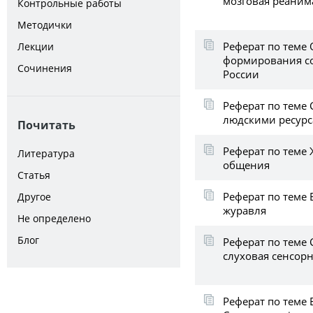
мозговая реаним
Контрольные работы
Методички
Реферат по теме
Лекции
формирования с
Сочинения
России
Реферат по теме
людскими ресурс
Почитать
Реферат по теме
Литература
общения
Статья
Реферат по теме 
Другое
журавля
Не определено
Блог
Реферат по теме
слуховая сенсор
Реферат по теме 