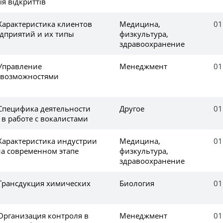
ія відкриттів
Характеристика клиентов
Медицина,
01
дприятий и их типы
физкультура,
здравоохранение
 Управление
Менеджмент
01
 возможностями
 Специфика деятельности
Другое
01
в работе с вокалистами
 Характеристика индустрии
Медицина,
01
на современном этапе
физкультура,
здравоохранение
 Трансдукция химических
Биология
01
 Организация контроля в
Менеджмент
01