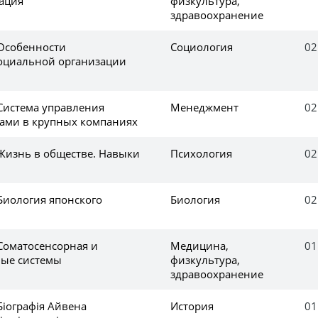
ация
физкультура,
здравоохранение
 Особенности
Социология
02
оциальной организации
 Система управления
Менеджмент
02
ами в крупных компаниях
 Жизнь в обществе. Навыки
Психология
02
Биология японского
Биология
02
 Соматосенсорная и
Медицина,
01
ные системы
физкультура,
здравоохранение
Біографія Айвена
История
01