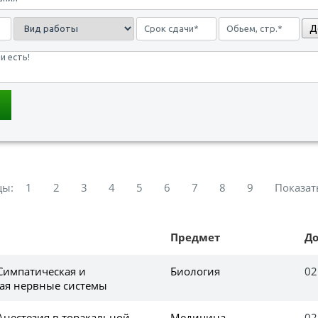
Д
цы:
1
2
3
4
5
6
7
8
9
Показат
Предмет
Д
 Симпатическая и
Биология
02
ая нервные системы
Анестезия в торакальной
Медицина,
02