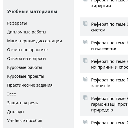
хирургии
Учебные материалы
Рефераты
Реферат по теме
систем
Дипломные работы
Магистерские диссертации
Реферат по теме 
и населения
Отчеты по практике
Ответы на вопросы
Реферат по теме
их причин и спо
Курсовые работы
Курсовые проекты
Реферат по теме 
Практические задания
злочинів
Эссе
Реферат по теме 
Защитная речь
гармонізації про
природою
Доклады
Учебные пособия
Реферат по теме 