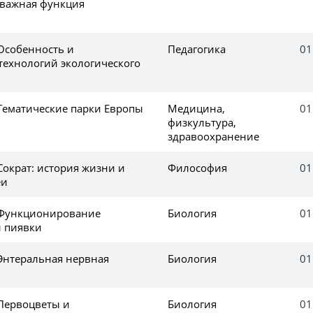
 важная функция
 Особенность и
Педагогика
01
технологий экологического
 Тематические парки Европы
Медицина,
01
физкультура,
здравоохранение
Сократ: история жизни и
Философия
01
еи
 Функционирование
Биология
01
 пиявки
 Энтеральная нервная
Биология
01
 Первоцветы и
Биология
01