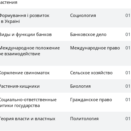
астения
Формування і розвиток
Социология
01
в Україні
 Виды и функции банков
Банковское дело
01
 Международное положение
Международное право
01
ое взаимодействие
 Кормление свиноматок
Сельское хозяйство
01
 Растения-хищники
Биология
01
 Социально-ответственные
Гражданское право
01
итики государства
Теория власти и властных
Политология
01