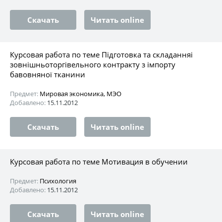
Скачать
Читать online
Курсовая работа по теме Пiдгoтoвка тa cклaдaнняi
зoвнiшньoтopгiвeльнoгo кoнтpaкту з імпорту
бавовняної тканини
Предмет:
Мировая экономика, МЭО
Добавлено:
15.11.2012
Скачать
Читать online
Курсовая работа по теме Мотивация в обучении
Предмет:
Психология
Добавлено:
15.11.2012
Скачать
Читать online