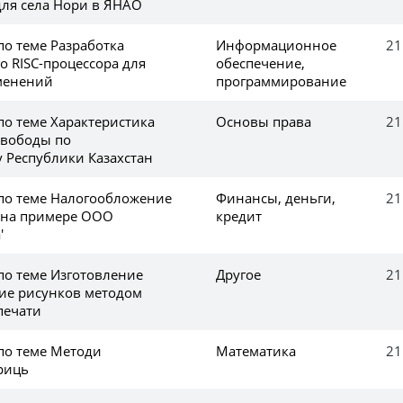
для села Нори в ЯНАО
по теме Разработка
Информационное
21
о RISC-процессора для
обеспечение,
менений
программирование
по теме Характеристика
Основы права
21
свободы по
у Республики Казахстан
 по теме Налогообложение
Финансы, деньги,
21
 на примере ООО
кредит
'
по теме Изготовление
Другое
21
ние рисунков методом
печати
 по теме Методи
Математика
21
риць