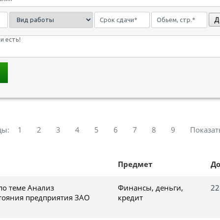
Д
цы:
1
2
3
4
5
6
7
8
9
Показат
Предмет
Д
по теме Анализ
Финансы, деньги,
22
тояния предприятия ЗАО
кредит