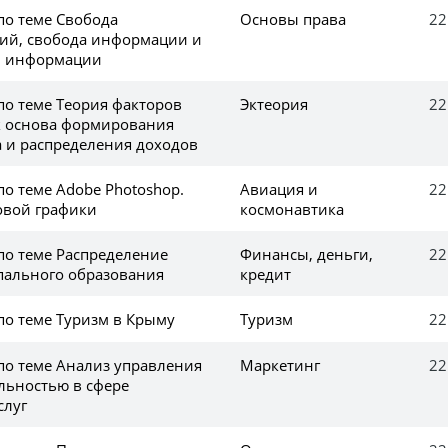
по теме Свобода
Основы права
22
ий, свобода информации и
й информации
по теме Теория факторов
Эктеория
22
к основа формирования
а и распределения доходов
по теме Adobe Photoshop.
Авиация и
22
овой графики
космонавтика
по теме Распределение
Финансы, деньги,
22
пального образования
кредит
по теме Туризм в Крыму
Туризм
22
 по теме Анализ управления
Маркетинг
22
льностью в сфере
слуг