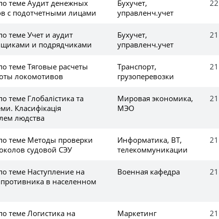
 по теме Аудит денежных
Бухучет,
22
тов с подотчетными лицами
управленч.учет
по теме Учет и аудит
Бухучет,
21
авщиками и подрядчиками
управленч.учет
по теме Тяговые расчеты
Транспорт,
21
боты локомотивов
грузоперевозки
по теме Глобалістика та
Мировая экономика,
21
ми. Класифікація
МЭО
лем людства
 по теме Методы проверки
Информатика, ВТ,
21
околов судовой СЭУ
телекоммуникации
по теме Наступление на
Военная кафедра
21
противника в населенном
по теме Логистика на
Маркетинг
21