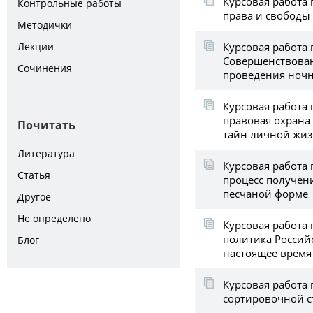
Курсовая работа
Контрольные работы
права и свободы
Методички
Курсовая работа 
Лекции
Совершенствова
Сочинения
проведения ночн
Курсовая работа 
правовая охрана
Почитать
тайн личной жи
Литература
Курсовая работа 
Статья
процесс получени
песчаной форме
Другое
Не определено
Курсовая работа
политика Россий
Блог
настоящее время
Курсовая работа 
сортировочной 