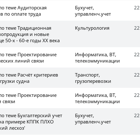
по теме Аудиторская
Бухучет,
22
в по оплате труда
управленч.учет
 по теме Традиционная
Культурология
22
нопродукция и новые
е 50-х - 60-е годы XX века
 по теме Проектирование
Информатика, ВТ,
22
еских линий связи
телекоммуникации
по теме Расчёт критериев
Транспорт,
22
грузки судна
грузоперевозки
 по теме Проектирование
Информатика, ВТ,
22
 связи
телекоммуникации
по теме Бухгалтерский учет
Бухучет,
22
на примере КППК ПЛХО
управленч.учет
ий лесхоз'