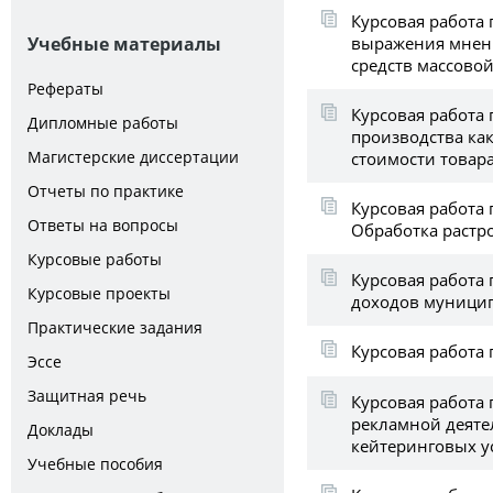
Курсовая работа 
выражения мнен
Учебные материалы
средств массово
Рефераты
Курсовая работа 
Дипломные работы
производства ка
Магистерские диссертации
стоимости товар
Отчеты по практике
Курсовая работа 
Ответы на вопросы
Обработка растр
Курсовые работы
Курсовая работа 
Курсовые проекты
доходов муници
Практические задания
Курсовая работа 
Эссе
Защитная речь
Курсовая работа
рекламной деяте
Доклады
кейтеринговых у
Учебные пособия