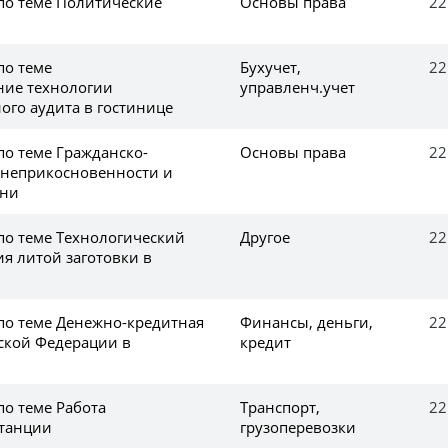
 по теме Политические
Основы права
22
по теме
Бухучет,
22
ние технологии
управленч.учет
ого аудита в гостинице
по теме Гражданско-
Основы права
22
 неприкосновенности и
зни
по теме Технологический
Другое
22
я литой заготовки в
 по теме Денежно-кредитная
Финансы, деньги,
22
ской Федерации в
кредит
по теме Работа
Транспорт,
22
станции
грузоперевозки