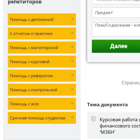
репетиторов
Помощь с дипломной
С отчетом о практике
Помощь с магистерской
Помощь с курсовой
Помощь с рефератом
Страни
Помощь с контрольной
Помощь с эссе
Тема документа
Срочная помощь студентам
Курсовая работа 
финансового сос
'МЗБН'