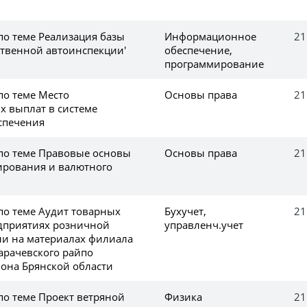
по теме Реализация базы
Информационное
21
ственной автоинспекции'
обеспечение,
программирование
по теме Место
Основы права
21
 выплат в системе
спечения
 по теме Правовые основы
Основы права
21
ирования и валютного
по теме Аудит товарных
Бухучет,
21
дприятиях розничной
управленч.учет
вли на материалах филиала
арачевского райпо
йона Брянской области
по теме Проект ветряной
Физика
21