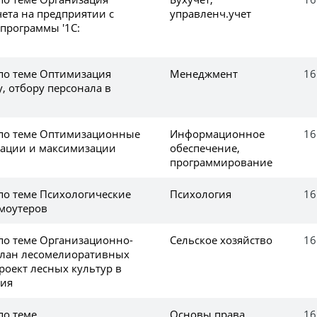
чета на предприятии с
управленч.учет
программы '1С:
 по теме Оптимизация
Менеджмент
16
, отбору персонала в
 по теме Оптимизационные
Информационное
16
ации и максимизации
обеспечение,
программирование
по теме Психологические
Психология
16
моутеров
 по теме Организационно-
Сельское хозяйство
16
план лесомелиоративных
роект лесных культур в
сия
по теме
Основы права
16