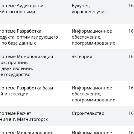
по теме Аудиторская
Бухучет,
16
ий с основными
управленч.учет
по теме Разработка
Информационное
16
одукта, оптимизирующего
обеспечение,
 по базе данных
программирование
 по теме Монополизация
Эктеория
16
нок: причины
 двух явлений.
 государство
по теме Разработка базы
Информационное
16
ой инспекции
обеспечение,
программирование
по теме Расчет
Строительство
16
ия в г. Магнитогорск
 по теме Моделирование
Информационное
16