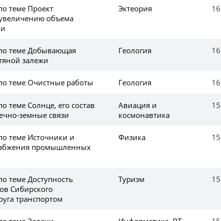
по теме Проект
Эктеория
16
 увеличению объема
ии
 по теме Добывающая
Геология
16
тяной залежи
 по теме Очистные работы
Геология
16
по теме Солнце, его состав
Авиация и
15
нечно-земные связи
космонавтика
по теме Источники и
Физика
15
набжения промышленных
по теме Доступность
Туризм
15
ров Сибирского
руга транспортом
по теме Задачи
Информатика, ВТ,
15