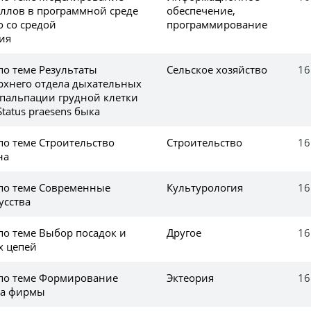
ллов в программной среде
обеспечение,
о со средой
программирование
ия
по теме Результаты
Сельское хозяйство
16
рхнего отдела дыхательных
 пальпации грудной клетки
tatus praesens быка
по теме Строительство
Строительство
16
на
 по теме Современные
Культурология
16
усства
по теме Выбор посадок и
Другое
16
х цепей
 по теме Формирование
Эктеория
16
за фирмы