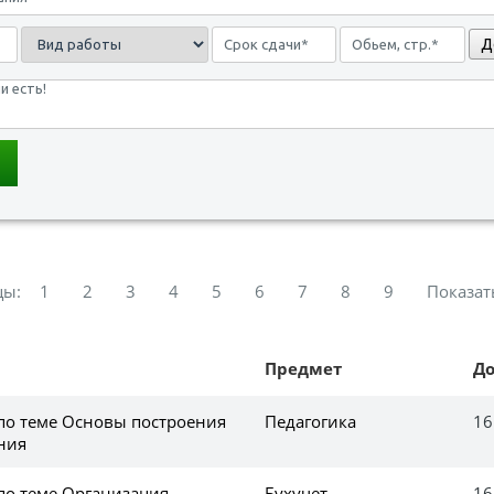
Д
цы:
1
2
3
4
5
6
7
8
9
Показат
Предмет
Д
 по теме Основы построения
Педагогика
16
ния
по теме Организация
Бухучет,
16