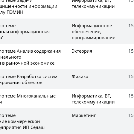
ащищённости информации
телекоммуникации
налу ПЭМИН
по теме
Информационное
15
нная информационная
обеспечение,
а'
программирование
 по теме Анализ содержания
Эктеория
15
онального
я в рыночной экономике
по теме Разработка систем
Физика
15
лирования объектов
 по теме Многоканальные
Информатика, ВТ,
15
и
телекоммуникации
по теме
Маркетинг
15
ние коммерческой
едприятия ИП Седаш