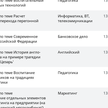
 по теме Воспитательный
Педагогика
13
ых технологий
по теме Расчет
Информатика, ВТ,
13
 перехода перегонной
телекоммуникации
 по теме Современное
Банковское дело
13
оссийской Федерации
по теме История англо-
Английский
13
а на примере трагедии
Цезарь'
по теме Воспитание
Педагогика
13
иков на традициях
гики
по теме
Маркетинг
13
ние отдельных элементов
тинга на предприятии (на
чинский мясокомбинат')