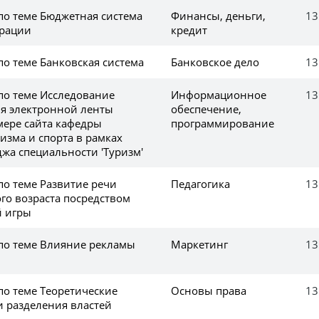
по теме Бюджетная система
Финансы, деньги,
13
ерации
кредит
по теме Банковская система
Банковское дело
13
по теме Исследование
Информационное
13
ия электронной ленты
обеспечение,
мере сайта кафедры
программирование
изма и спорта в рамках
а специальности 'Туризм'
по теме Развитие речи
Педагогика
13
го возраста посредством
й игры
 по теме Влияние рекламы
Маркетинг
13
по теме Теоретические
Основы права
13
и разделения властей