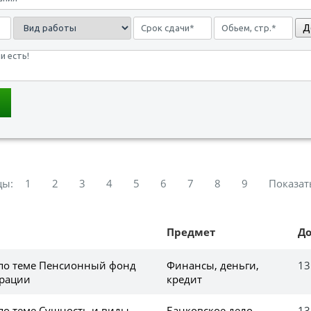
Д
цы:
1
2
3
4
5
6
7
8
9
Показат
Предмет
Д
 по теме Пенсионный фонд
Финансы, деньги,
13
ерации
кредит
 по теме Сущность и виды
Банковское дело
13