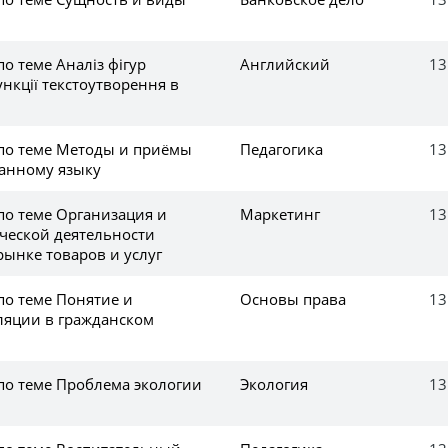
по теме Аналіз фігур
Английский
13
ункції текстоутворення в
 по теме Методы и приёмы
Педагогика
13
анному языку
по теме Организация и
Маркетинг
13
ческой деятельности
рынке товаров и услуг
по теме Понятие и
Основы права
13
ляции в гражданском
 по теме Проблема экологии
Экология
13