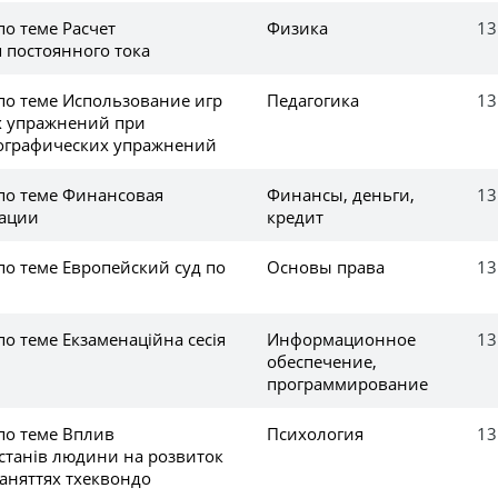
по теме Расчет
Физика
13
 постоянного тока
по теме Использование игр
Педагогика
13
х упражнений при
ографических упражнений
 по теме Финансовая
Финансы, деньги,
13
рации
кредит
по теме Европейский суд по
Основы права
13
по теме Екзаменаційна сесія
Информационное
13
обеспечение,
программирование
по теме Вплив
Психология
13
станів людини на розвиток
заняттях тхеквондо