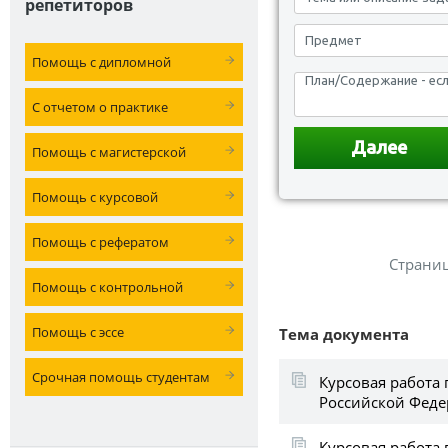
репетиторов
Помощь с дипломной
С отчетом о практике
Помощь с магистерской
Помощь с курсовой
Помощь с рефератом
Страни
Помощь с контрольной
Помощь с эссе
Тема документа
Срочная помощь студентам
Курсовая работа
Российской Фед
Курсовая работа