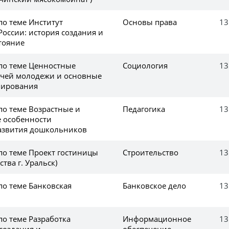
по теме Институт
Основы права
13
России: история создания и
тояние
 по теме Ценностные
Социология
13
очей молодежи и основные
мирования
по теме Возрастные и
Педагогика
13
 особенности
азвития дошкольников
по теме Проект гостиницы
Строительство
13
тва г. Уральск)
по теме Банковская
Банковское дело
13
по теме Разработка
Информационное
13
создания и
обеспечение,