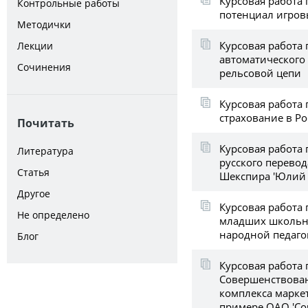
Курсовая работа
Контрольные работы
потенциал игров
Методички
Курсовая работа 
Лекции
автоматического
Сочинения
рельсовой цепи
Курсовая работа
страхование в Р
Почитать
Курсовая работа 
Литература
русского перевод
Статья
Шекспира 'Юлий 
Другое
Курсовая работа 
Не определено
младших школьн
народной педаго
Блог
Курсовая работа 
Совершенствова
комплекса марке
примере ОАО 'Со