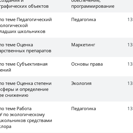
графических объектов
программирование
по теме Педагогический
Педагогика
13
ологической
младших школьников
по теме Оценка
Маркетинг
13
арственных препаратов
по теме Субъективная
Основы права
13
лений
по теме Оценка степени
Экология
13
осферы и определение
 ее снижению
по теме Работа
Педагогика
13
У по экологическому
школьников средствами
клора