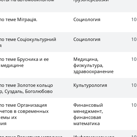
по теме Міграція.
Социология
10
по теме Соціокультурний
Социология
10
я
по теме Брусника и ее
Медицина,
10
 медицине
физкультура,
здравоохранение
по теме Золотое кольцо
Культурология
10
р, Суздаль, Боголюбово
по теме Организация
Финансовый
10
четов в современных
менеджмент,
лемы их
финансовая
ния
математика
по теме Расчетная методика
Информационное
10