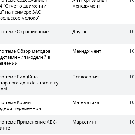
 "Отчет о движении
менеджмент
в" на примере ЗАО
озельское молоко"
 по теме Окрашивание
Другое
10
по теме Обзор методов
Менеджмент
10
едставления моделей в
авлении
по теме Емоційна
Психология
10
 старшого дошкільного віку
олі
по теме Корни
Математика
10
одной переменной
 по теме Применение ABC-
Маркетинг
10
тинге