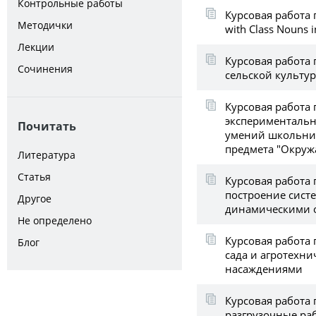
Контрольные работы
Курсовая работа п
Методички
with Class Nouns i
Лекции
Курсовая работа
Сочинения
сельской культу
Курсовая работа 
экспериментальн
Почитать
умений школьник
предмета "Окру
Литература
Статья
Курсовая работа 
построение сист
Другое
динамическими 
Не определено
Курсовая работа
Блог
сада и агротехн
насаждениями
Курсовая работа 
разгрузочные ра