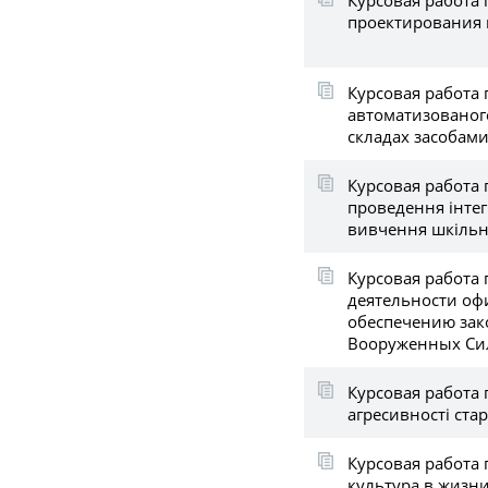
проектирования 
Курсовая работа 
автоматизованого
складах засобами
Курсовая работа 
проведення інтег
вивчення шкільно
Курсовая работа
деятельности офи
обеспечению зак
Вооруженных Сил
Курсовая работа 
агресивності ста
Курсовая работа 
культура в жизн