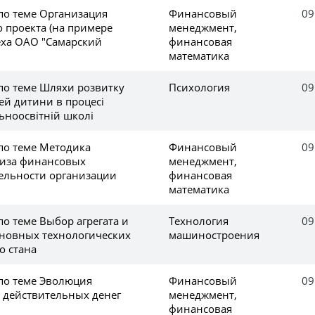
по теме Организация
Финансовый
09
 проекта (на примере
менеджмент,
еха ОАО "Самарский
финансовая
математика
по теме Шляхи розвитку
Психология
09
ей дитини в процесі
ьноосвітній школі
по теме Методика
Финансовый
09
лиза финансовых
менеджмент,
тельности организации
финансовая
математика
по теме Выбор агрегата и
Технология
09
новных технологических
машиностроения
о стана
 по теме Эволюция
Финансовый
09
 действительных денег
менеджмент,
финансовая