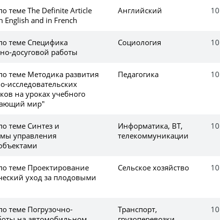
о теме The Definite Article
Английский
10
n English and in French
 по теме Специфика
Социология
10
рно-досуговой работы
по теме Методика развития
Педагогика
10
о-исследовательских
ов на уроках учебного
жающий мир"
по теме Синтез и
Информатика, ВТ,
10
емы управления
телекоммуникации
объектами
 по теме Проектирование
Сельское хозяйство
10
ический уход за плодовыми
по теме Погрузочно-
Транспорт,
10
боты на автомобильном
грузоперевозки