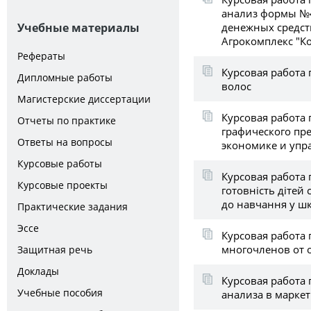
анализ формы №4
денежных средст
Учебные материалы
Агрокомплекс "К
Рефераты
Курсовая работа
Дипломные работы
волос
Магистерские диссертации
Курсовая работа 
Отчеты по практике
графического пр
Ответы на вопросы
экономике и упр
Курсовые работы
Курсовая работа 
Курсовые проекты
готовність дітей
до навчання у шк
Практические задания
Эссе
Курсовая работа 
многочленов от 
Защитная речь
Доклады
Курсовая работа
Учебные пособия
анализа в марке