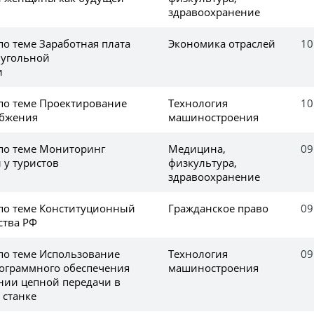
здравоохранение
по теме Заработная плата
Экономика отраслей
10
 угольной
и
 по теме Проектирование
Технология
10
абжения
машиностроения
 по теме Мониторинг
Медицина,
09
 у туристов
физкультура,
здравоохранение
 по теме Конституционный
Гражданское право
09
ства РФ
 по теме Использование
Технология
09
ограммного обеспечения
машиностроения
нии цепной передачи в
 станке