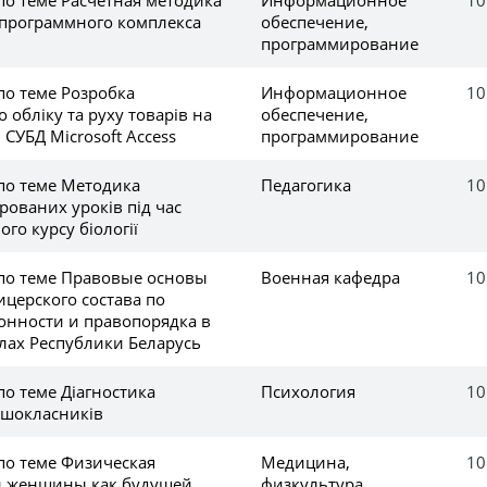
программного комплекса
обеспечение,
программирование
по теме Розробка
Информационное
10
 обліку та руху товарів на
обеспечение,
 СУБД Microsoft Access
программирование
по теме Методика
Педагогика
10
рованих уроків під час
го курсу біології
 по теме Правовые основы
Военная кафедра
10
церского состава по
онности и правопорядка в
ах Республики Беларусь
по теме Діагностика
Психология
10
ршокласників
по теме Физическая
Медицина,
10
и женщины как будущей
физкультура,