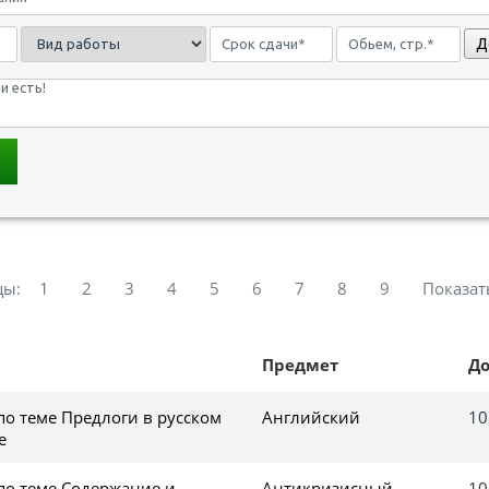
Д
цы:
1
2
3
4
5
6
7
8
9
Показат
Предмет
Д
по теме Предлоги в русском
Английский
10
е
по теме Содержание и
Антикризисный
10