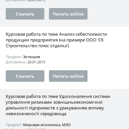
Скачать
Читать online
Курсовая работа по теме Анализ себестоимости
продукции предприятия (на примере ООО 'СК
Строительство плюс отделка')
Предмет:
Эктеория
Добавлено:
26.01.2015
Скачать
Читать online
Курсовая работа по теме Удосконалення системи
управління ризиками зовнішньоекономічної
діяльності підприємств з урахуванням впливу
невизначеності середовища
Предмет:
Мировая экономика, МЭО