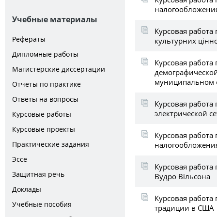
налогообложения
Учебные материалы
Курсовая работа
Рефераты
культурних цінн
Дипломные работы
Курсовая работа 
Магистерские диссертации
демографической
муниципальном о
Отчеты по практике
Ответы на вопросы
Курсовая работа 
электрической с
Курсовые работы
Курсовые проекты
Курсовая работа
Практические задания
налогообложени
Эссе
Курсовая работа 
Защитная речь
Вудро Вільсона
Доклады
Курсовая работа
Учебные пособия
традиции в США