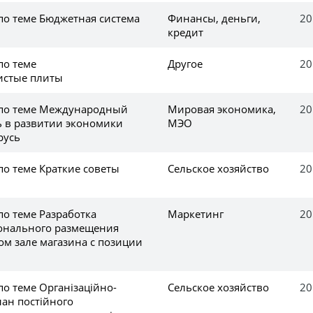
по теме Бюджетная система
Финансы, деньги,
20
кредит
по теме
Другое
20
истые плиты
 по теме Международный
Мировая экономика,
20
ь в развитии экономики
МЭО
русь
по теме Краткие советы
Сельское хозяйство
20
по теме Разработка
Маркетинг
20
онального размещения
ом зале магазина с позиции
по теме Організаційно-
Сельское хозяйство
20
лан постійного