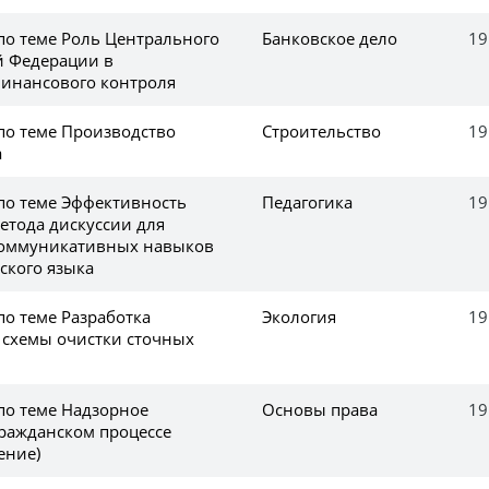
по теме Роль Центрального
Банковское дело
19
й Федерации в
инансового контроля
по теме Производство
Строительство
19
а
 по теме Эффективность
Педагогика
19
етода дискуссии для
оммуникативных навыков
ского языка
по теме Разработка
Экология
19
 схемы очистки сточных
по теме Надзорное
Основы права
19
гражданском процессе
ение)