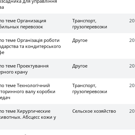
озсадника для управління
ва
по теме Организация
Транспорт,
20
бильных перевозок
грузоперевозки
по теме Організація роботи
Другое
20
одарства та кондитерського
фе
по теме Проектування
Другое
20
ерного крану
по теме Технологічний
Транспорт,
20
вторинного валу коробки
грузоперевозки
едач
по теме Хирургические
Сельское хозяйство
20
животных. Абсцесс кожи у