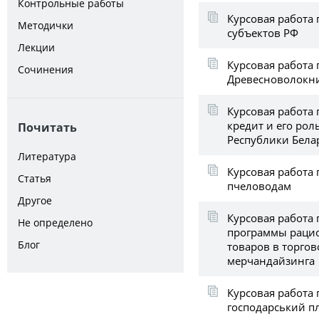
Контрольные работы
Курсовая работа 
Методички
субъектов РФ
Лекции
Курсовая работа 
Сочинения
Древесноволокн
Курсовая работа
кредит и его рол
Почитать
Республики Бела
Литература
Курсовая работа 
Статья
пчеловодам
Другое
Курсовая работа 
Не определено
программы раци
Блог
товаров в торгов
мерчандайзинга
Курсовая работа 
господарський п