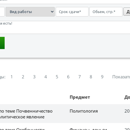
Д
цы:
1
2
3
4
5
6
7
8
9
Показат
Предмет
Д
 по теме Почвенничество
Политология
20
олитическое явление
 по теме Особенности
Финансы, деньги,
20