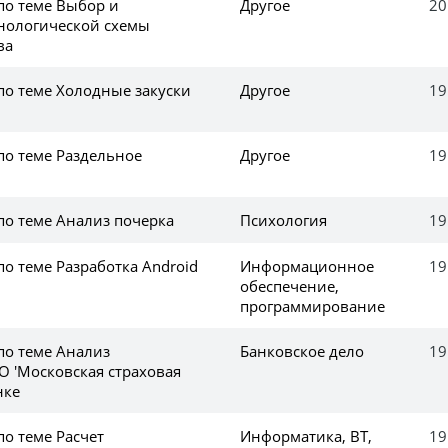
по теме Выбор и
Другое
20
нологической схемы
ва
по теме Холодные закуски
Другое
19
по теме Раздельное
Другое
19
по теме Анализ почерка
Психология
19
по теме Разработка Android
Информационное
19
обеспечение,
программирование
по теме Анализ
Банковское дело
19
О 'Московская страховая
нке
по теме Расчет
Информатика, ВТ,
19