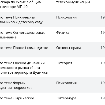
скада по схеме с общим
телекоммуникации
анзисторе МП 40
по теме Психическая
Психология
19
льников к детскому саду
по теме Сегнетоэлектрики,
Физика
19
рименение
по теме Повне і командитне
Основы права
19
 по теме Оценка динамики
Эктеория
19
зможного рынка сбыта
примере аэропорта Дудинка
 по теме Формы
Психология
19
едения подростков
по теме Лирическое
Литература
19