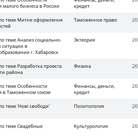
 малого бизнеса в России
кредит
 по теме Митне оформлення
Таможенное право
20
остей
по теме Анализ социально-
Эктеория
20
 ситуации в
бразовании г. Хабаровск
по теме Разработка проекта
Физика
20
ети района
 по теме Особенности
Финансы, деньги,
20
я в Таможенном союзе
кредит
по теме 'Нові свободи'
Политология
20
 по теме Свадебные
Культурология
20