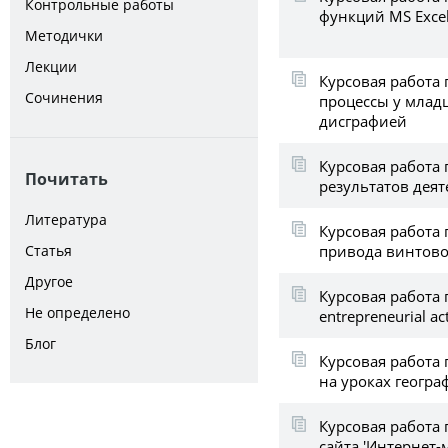
Контрольные работы
функций MS Exce
Методички
Лекции
Курсовая работа
Сочинения
процессы у млад
дисграфией
Курсовая работа
Почитать
результатов дея
Литература
Курсовая работа
привода винтово
Статья
Другое
Курсовая работа п
Не определено
entrepreneurial act
Блог
Курсовая работа
на уроках географ
Курсовая работа 
сайта 'Интернет