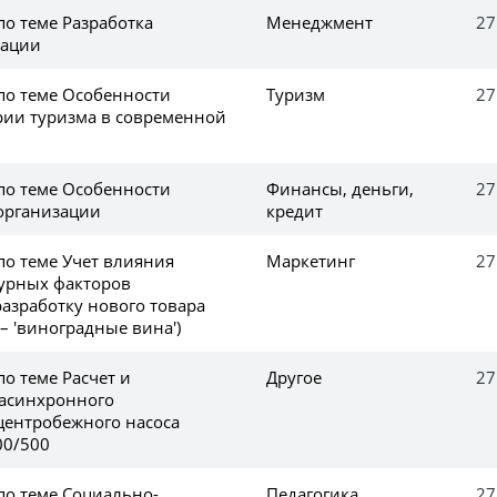
по теме Разработка
Менеджмент
27
зации
 по теме Особенности
Туризм
27
рии туризма в современной
 по теме Особенности
Финансы, деньги,
27
 организации
кредит
по теме Учет влияния
Маркетинг
27
урных факторов
азработку нового товара
 – 'виноградные вина')
по теме Расчет и
Другое
27
асинхронного
центробежного насоса
00/500
по теме Социально-
Педагогика
27