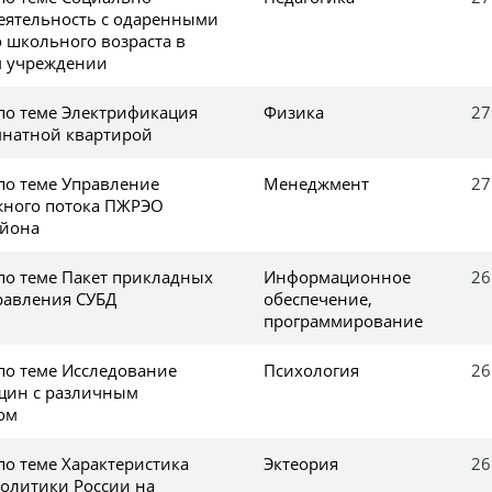
деятельность с одаренными
 школьного возраста в
м учреждении
 по теме Электрификация
Физика
27
мнатной квартирой
по теме Управление
Менеджмент
27
жного потока ПЖРЭО
айона
 по теме Пакет прикладных
Информационное
26
равления СУБД
обеспечение,
программирование
по теме Исследование
Психология
26
щин с различным
ом
по теме Характеристика
Эктеория
26
политики России на