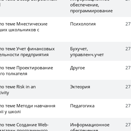
l
обеспечение,
программирование
 по теме Мнестические
Психология
27
ших школьников с
 по теме Учет финансовых
Бухучет,
27
тельности предприятия
управленч.учет
 по теме Проектирование
Другое
27
го толкателя
о теме Risk in an
Эктеория
27
ivity
 по теме Методи навчання
Педагогика
27
ії у школі
по теме Создание Web-
Информационное
27
-магазин программного
обеспечение,