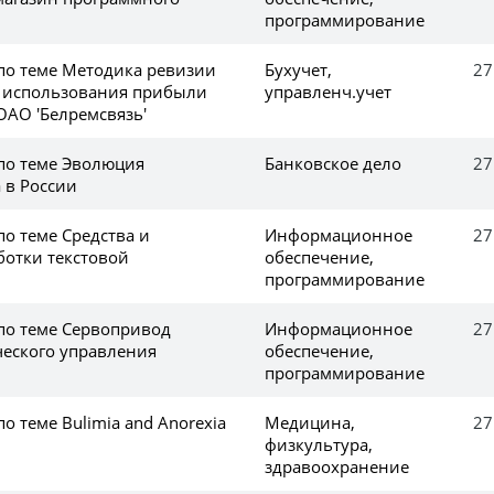
программирование
 по теме Методика ревизии
Бухучет,
27
 использования прибыли
управленч.учет
ОАО 'Белремсвязь'
 по теме Эволюция
Банковское дело
27
 в России
по теме Средства и
Информационное
27
ботки текстовой
обеспечение,
программирование
 по теме Сервопривод
Информационное
27
ческого управления
обеспечение,
программирование
по теме Bulimia and Anorexia
Медицина,
27
физкультура,
здравоохранение