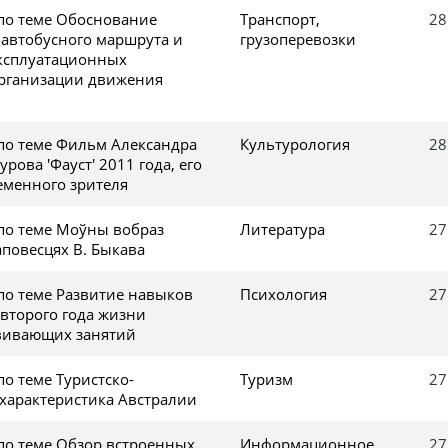
 по теме Обоснование
Транспорт,
28
 автобусного маршрута и
грузоперевозки
эксплуатационных
организации движения
 по теме Фильм Александра
Культурология
28
рова 'Фауст' 2011 года, его
еменного зрителя
 по теме Моўны вобраз
Литература
27
аповесцях В. Быкава
по теме Развитие навыков
Психология
27
 второго года жизни
вивающих занятий
по теме Туристско-
Туризм
27
 характеристика Австралии
 по теме Обзор встроенных
Информационное
27