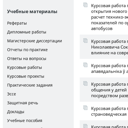
Курсовая работа
открытия нового
Учебные материалы
расчет технико-
показателей по 
Рефераты
автобусов
Дипломные работы
Магистерские диссертации
Курсовая работа
Николаевича Соку
Отчеты по практике
влияние на совр
Ответы на вопросы
Курсовая работа
Курсовые работы
апавядальніка ў 
Курсовые проекты
Курсовая работа 
Практические задания
общения у детей
Эссе
посредством раз
Защитная речь
Курсовая работа 
Доклады
страноведческая
Учебные пособия
Курсовая работа