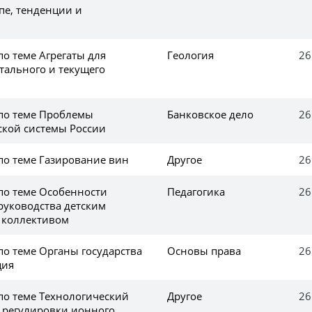
пе, тенденции и
по теме Агрегаты для
Геология
26
тального и текущего
 по теме Проблемы
Банковское дело
26
ской системы России
по теме Газирование вин
Другое
26
 по теме Особенности
Педагогика
26
руководства детским
 коллективом
по теме Органы государства
Основы права
26
ция
по теме Технологический
Другое
26
и регулировки ионного