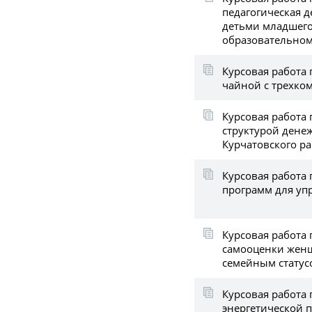
педагогическая 
детьми младшего
образовательно
Курсовая работа
чайной с трехко
Курсовая работа 
структурой дене
Курчатовского р
Курсовая работа
программ для уп
Курсовая работа 
самооценки жен
семейным статус
Курсовая работа 
энергетической 