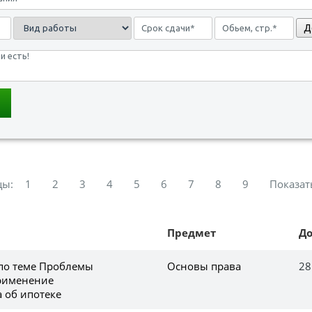
Д
цы:
1
2
3
4
5
6
7
8
9
Показат
Предмет
Д
 по теме Проблемы
Основы права
28
рименение
 об ипотеке