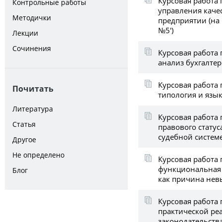
Курсовая работа
Контрольные работы
управления каче
Методички
предприятии (на
№5')
Лекции
Сочинения
Курсовая работа 
анализ бухгалтер
Курсовая работа 
Почитать
типология и язы
Литература
Курсовая работа
Статья
правового статус
судебной систем
Другое
Не определено
Курсовая работа 
функциональная 
Блог
как причина не
Курсовая работа 
практической ре
законодательств