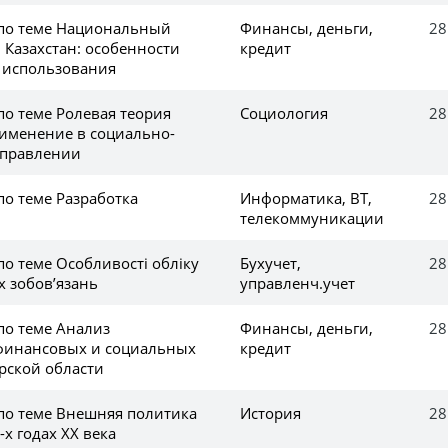
 по теме Национальный
Финансы, деньги,
28
 Казахстан: особенности
кредит
 использования
по теме Ролевая теория
Социология
28
рименение в социально-
управлении
по теме Разработка
Информатика, ВТ,
28
телекоммуникации
по теме Особливості обліку
Бухучет,
28
х зобов’язань
управленч.учет
по теме Анализ
Финансы, деньги,
28
финансовых и социальных
кредит
рской области
 по теме Внешняя политика
История
28
x годах ХХ века