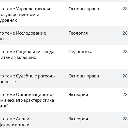
по теме Управленческая
Основы права
28
 государственном и
уровнях
по теме Исследование
Геология
28
чв
по теме Социальная среда
Педагогика
28
спитания младших
 по теме Судебные расходы
Основы права
28
роцессе
 по теме Организационно-
Эктеория
28
омическая характеристика
инг'
по теме Анализ
Эктеория
28
эффективности