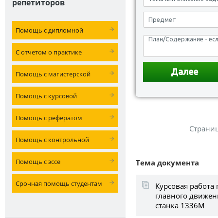
репетиторов
Помощь с дипломной
С отчетом о практике
Помощь с магистерской
Помощь с курсовой
Помощь с рефератом
Страни
Помощь с контрольной
Помощь с эссе
Тема документа
Срочная помощь студентам
Курсовая работа 
главного движен
станка 1336М