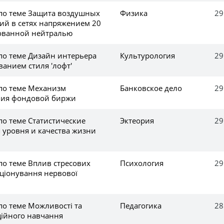
 по теме Защита воздушных
Физика
29
ий в сетях напряжением 20
рованной нейтралью
по теме Дизайн интерьера
Культурология
29
ванием стиля 'лофт'
 по теме Механизм
Банковское дело
29
ия фондовой биржи
по теме Статистические
Эктеория
29
 уровня и качества жизни
по теме Вплив стресових
Психология
29
кціонування нервової
по теме Можливості та
Педагогика
28
ційного навчання