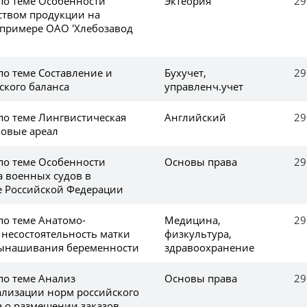
 по теме Особенности
Эктеория
29
ством продукции на
 примере ОАО 'Хлебозавод
по теме Составление и
Бухучет,
29
ского баланса
управленч.учет
по теме Лингвистическая
Английский
29
ковые ареал
 по теме Особенности
Основы права
29
а военных судов в
е Российской Федерации
по теме Анатомо-
Медицина,
29
несостоятельность матки
физкультура,
вынашивания беременности
здравоохранение
по теме Анализ
Основы права
29
ализации норм российского
а о размещении заказов