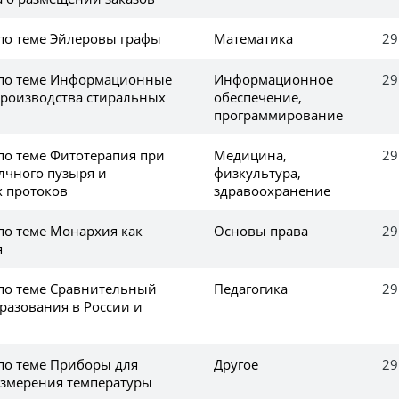
 по теме Эйлеровы графы
Математика
29
 по теме Информационные
Информационное
29
производства стиральных
обеспечение,
программирование
по теме Фитотерапия при
Медицина,
29
лчного пузыря и
физкультура,
 протоков
здравоохранение
по теме Монархия как
Основы права
29
я
 по теме Сравнительный
Педагогика
29
разования в России и
 по теме Приборы для
Другое
29
измерения температуры