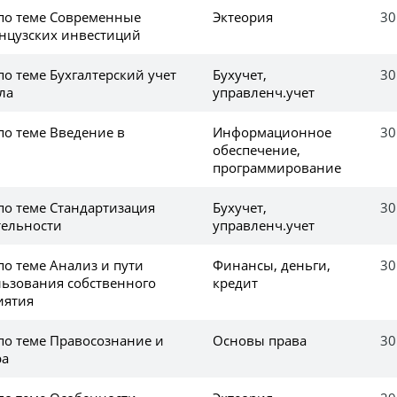
 по теме Современные
Эктеория
30
нцузских инвестиций
по теме Бухгалтерский учет
Бухучет,
30
ла
управленч.учет
по теме Введение в
Информационное
30
обеспечение,
программирование
по теме Стандартизация
Бухучет,
30
тельности
управленч.учет
по теме Анализ и пути
Финансы, деньги,
30
ьзования собственного
кредит
иятия
по теме Правосознание и
Основы права
30
ра