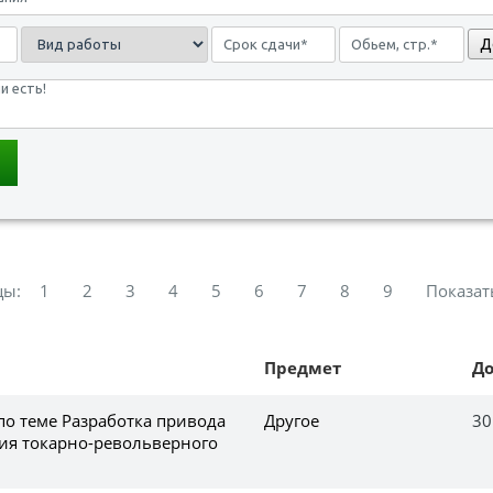
Д
цы:
1
2
3
4
5
6
7
8
9
Показат
Предмет
Д
по теме Разработка привода
Другое
30
ия токарно-револьверного