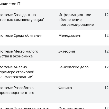
иалистов IT
по теме База данных
Информационное
12
терных комплектующих'
обеспечение,
программирование
по теме Среда обитания
Менеджмент
12
по теме Место малого
Эктеория
12
ства в экономике
по теме Анализ
Банковское дело
12
 примере страховой
льфастрахование'
по теме Разработка
Физика
12
производственного
по теме Правовая защита от
Основы права
12