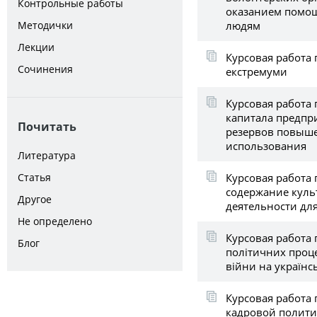
Контрольные работы
оказанием помо
людям
Методички
Лекции
Курсовая работа 
Сочинения
екстремуми
Курсовая работа 
капитала предпр
Почитать
резервов повыше
использования
Литература
Курсовая работа 
Статья
содержание куль
Другое
деятельности для
Не определено
Курсовая работа 
Блог
політичних проце
війни на українсь
Курсовая работа
кадровой полити