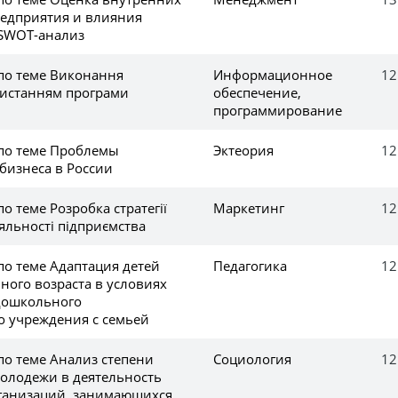
едприятия и влияния
 SWOT-анализ
 по теме Виконання
Информационное
12
ристанням програми
обеспечение,
программирование
 по теме Проблемы
Эктеория
12
бизнеса в России
о теме Розробка стратегії
Маркетинг
12
іяльності підприємства
по теме Адаптация детей
Педагогика
12
ного возраста в условиях
дошкольного
о учреждения с семьей
по теме Анализ степени
Социология
12
олодежи в деятельность
ганизаций, занимающихся