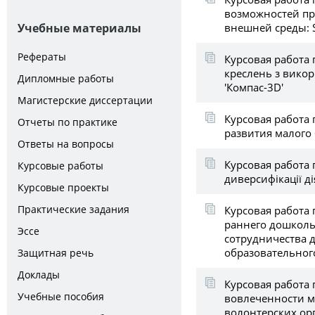
возможностей пр
внешней среды:
Учебные материалы
Рефераты
Курсовая работа
креслень з вико
Дипломные работы
'Компас-3D'
Магистерские диссертации
Курсовая работа
Отчеты по практике
развития малого 
Ответы на вопросы
Курсовая работа п
Курсовые работы
диверсифікації д
Курсовые проекты
Практические задания
Курсовая работа 
раннего дошколь
Эссе
сотрудничества 
образовательног
Защитная речь
Доклады
Курсовая работа 
Учебные пособия
вовлеченности м
волонтерских ор