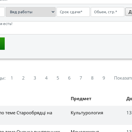
Д
цы:
1
2
3
4
5
6
7
8
9
Показат
Предмет
Д
по теме Старообрядці на
Культурология
13
 по теме Оценка внутренних
Менеджмент
13