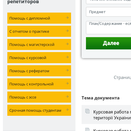
репетиторов
Помощь с дипломной
С отчетом о практике
Помощь с магистерской
Помощь с курсовой
Помощь с рефератом
Страни
Помощь с контрольной
Помощь с эссе
Тема документа
Срочная помощь студентам
Курсовая работа 
території України
Курсовая работа