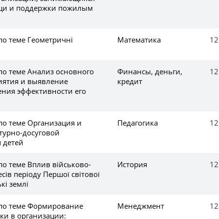
щи и поддержки пожилым
по теме Геометричні
Математика
12
по теме Aнализ основного
Финансы, деньги,
12
иятия и выявление
кредит
ния эффективности его
по теме Организация и
Педагогика
12
турно-досуговой
 детей
по теме Вплив військово-
История
12
сів періоду Першої світової
кі землі
 по теме Формирование
Менеджмент
12
ки в организации: