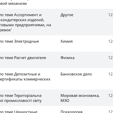
овой механизм
по теме Ассортимент и
Другое
12
 кондитерских изделий,
говыми предприятиями, на
ремок'
 по теме Электродные
Химия
12
по теме Расчет двигателя
Физика
12
по теме Депозитные и
Банковское дело
12
сертификаты коммерческих
по теме Територіальна
Мировая экономика,
12
ої промисловості світу
МЭО
 по теме Ценностные
Психология
12