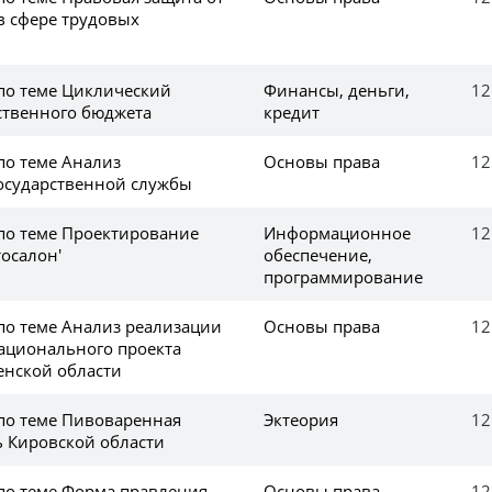
 сфере трудовых
 по теме Циклический
Финансы, деньги,
12
ственного бюджета
кредит
по теме Анализ
Основы права
12
осударственной службы
 по теме Проектирование
Информационное
12
осалон'
обеспечение,
программирование
 по теме Анализ реализации
Основы права
12
ационального проекта
енской области
 по теме Пивоваренная
Эктеория
12
 Кировской области
 по теме Форма правления
Основы права
12