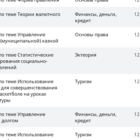
по теме Теории валютного
Финансы, деньги,
12
кредит
по теме Управление
Основы права
12
 (муниципальной) казной
по теме Статистические
Эктеория
12
рования социально-
явлений
 по теме Использование
Туризм
12
т для совершенствования
аскетболе на уроках
туры
по теме Управление
Финансы, деньги,
12
 долгом
кредит
 по теме Использование
Туризм
12