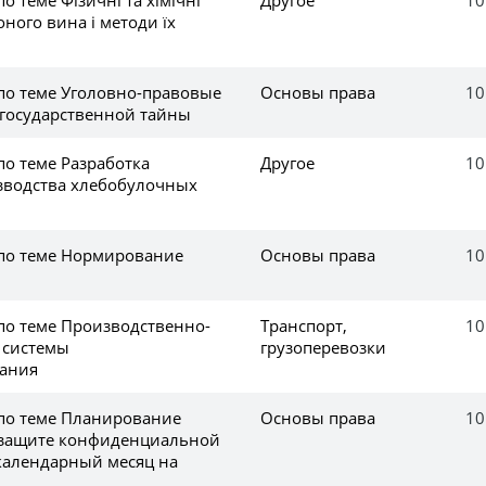
оного вина і методи їх
 по теме Уголовно-правовые
Основы права
10
 государственной тайны
по теме Разработка
Другое
10
зводства хлебобулочных
 по теме Нормирование
Основы права
10
 по теме Производственно-
Транспорт,
10
 системы
грузоперевозки
вания
 по теме Планирование
Основы права
10
 защите конфиденциальной
календарный месяц на