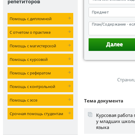
репетиторов
Помощь с дипломной
С отчетом о практике
Помощь с магистерской
Помощь с курсовой
Помощь с рефератом
Страни
Помощь с контрольной
Помощь с эссе
Тема документа
Срочная помощь студентам
Курсовая работа
у младших школь
языка