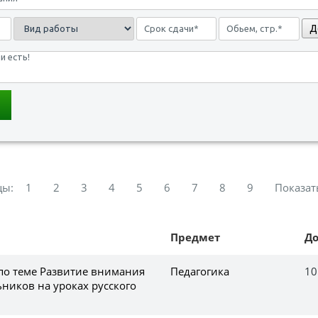
Д
цы:
1
2
3
4
5
6
7
8
9
Показат
Предмет
Д
 по теме Развитие внимания
Педагогика
10
ников на уроках русского