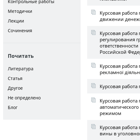
Контрольные работы
Методички
Курсовая работа 
движении денеж
Лекции
Сочинения
Курсовая работа 
регулирования г
ответственности 
Российской Фед
Почитать
Курсовая работа 
Литература
рекламної діяльн
Статья
Курсовая работа
Другое
Не определено
Курсовая работа 
автоматического
Блог
режимом
Курсовая работа 
вины в уголовно