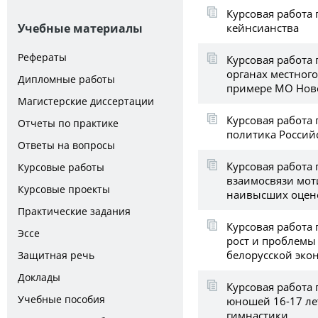
Курсовая работа
кейнсианства
Учебные материалы
Рефераты
Курсовая работа 
органах местного
Дипломные работы
пpимepe МО Нов
Магистерские диссертации
Курсовая работа
Отчеты по практике
политика Россий
Ответы на вопросы
Курсовая работа 
Курсовые работы
взаимосвязи мот
Курсовые проекты
наивысших оцено
Практические задания
Курсовая работа
Эссе
рост и проблемы
белорусской эко
Защитная речь
Доклады
Курсовая работа 
Учебные пособия
юношей 16-17 ле
гимнастики