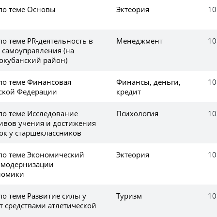
 по теме Основы
Эктеория
10
по теме PR-деятельность в
Менеджмент
10
 самоуправления (нa
окубанский район)
 по теме Финансовая
Финансы, деньги,
10
ской Федерации
кредит
по теме Исследование
Психология
10
ивов учения и достижения
к у старшеклассников
 по теме Экономический
Эктеория
10
 модернизации
номики
по теме Развитие силы у
Туризм
10
т средствами атлетической