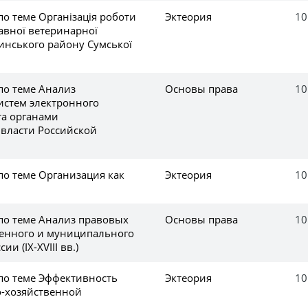
по теме Організація роботи
Эктеория
10
авної ветеринарної
нського району Сумської
по теме Анализ
Основы права
10
истем электронного
а органами
власти Российской
по теме Организация как
Эктеория
10
 по теме Анализ правовых
Основы права
10
венного и муниципального
и (IX-XVIII вв.)
 по теме Эффективность
Эктеория
10
-хозяйственной