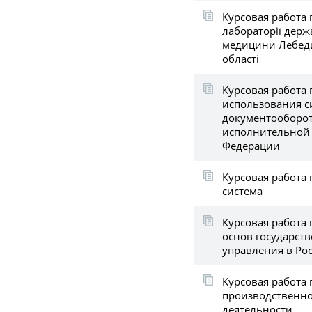
Курсовая работа 
лабораторії держ
медицини Лебеди
області
Курсовая работа 
использования с
документооборот
исполнительной 
Федерации
Курсовая работа 
система
Курсовая работа
основ государст
управления в Росси
Курсовая работа
производственно
деятельности