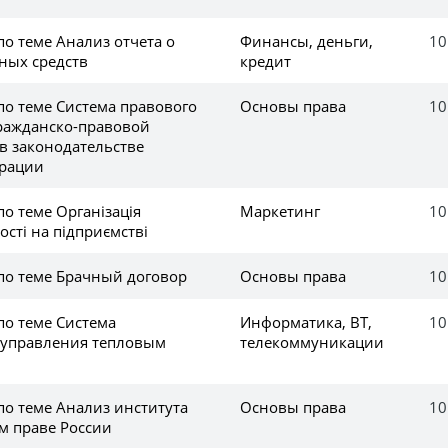
по теме Анализ отчета о
Финансы, деньги,
10
ных средств
кредит
по теме Система правового
Основы права
10
ражданско-правовой
в законодательстве
ерации
по теме Організація
Маркетинг
10
ості на підприємстві
 по теме Брачный договор
Основы права
10
по теме Система
Информатика, ВТ,
10
 управления тепловым
телекоммуникации
по теме Анализ института
Основы права
10
м праве России