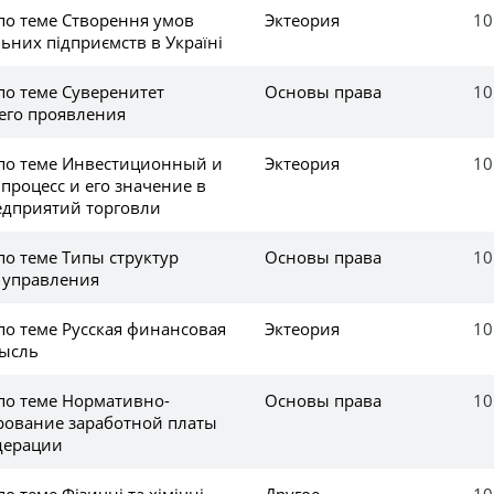
по теме Створення умов
Эктеория
10
льних підприємств в Україні
по теме Суверенитет
Основы права
10
его проявления
 по теме Инвестиционный и
Эктеория
10
роцесс и его значение в
едприятий торговли
по теме Типы структур
Основы права
10
 управления
по теме Русская финансовая
Эктеория
10
мысль
 по теме Нормативно-
Основы права
10
рование заработной платы
дерации
о теме Фізичні та хімічні
Другое
10