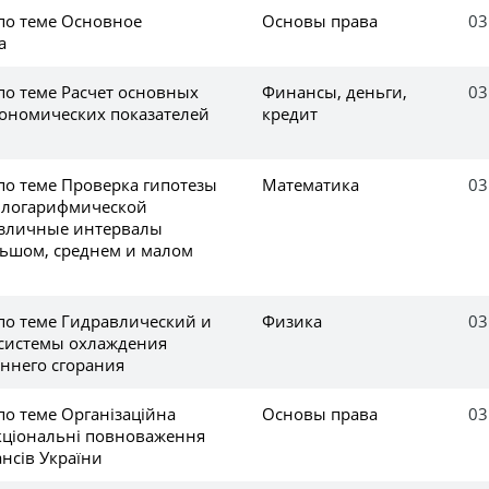
 по теме Основное
Основы права
03
а
по теме Расчет основных
Финансы, деньги,
03
ономических показателей
кредит
по теме Проверка гипотезы
Математика
03
 логарифмической
азличные интервалы
ьшом, среднем и малом
 по теме Гидравлический и
Физика
03
 системы охлаждения
еннего сгорания
по теме Організаційна
Основы права
03
нкціональні повноваження
ансів України