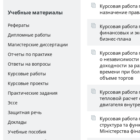
Курсовая работа
назначение прав
Учебные материалы
Рефераты
Курсовая работа 
финансовых и эк
Дипломные работы
бизнес-плана
Магистерские диссертации
Курсовая работа 
Отчеты по практике
о независимости
Ответы на вопросы
доходности за р
времени при бол
Курсовые работы
объеме торгов
Курсовые проекты
Курсовая работа
Практические задания
тепловой расчет
Эссе
двигателя внутр
Защитная речь
Курсовая работа 
Доклады
структура та фу
Міністерства фін
Учебные пособия