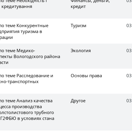
о теме Необхідність і
Финансы, деньги,
03
 і кредитування
кредит
 по теме Конкурентные
Туризм
03
дприятия туризма в
ерации
по теме Медико-
Экология
03
спекты Вологодского района
асти
по теме Расследование и
Основы права
03
жно-транспортных
по теме Анализ качества
Другое
03
цесса производства
олстолистового трубного
0Г2ФБЮ в условиях стана