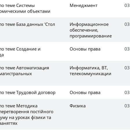
по теме Системы
Менеджмент
03
номическими объектами
по теме База данных 'Стол
Информационное
03
обеспечение,
программирование
по теме Создание и
Основы права
03
да
по теме Автоматизация
Информатика, ВТ,
03
магистральных
телекоммуникации
по теме Трудовой договор
Основы права
03
по теме Методика
Физика
03
перетворення постійного
уму на уроках фізики та
заняттях