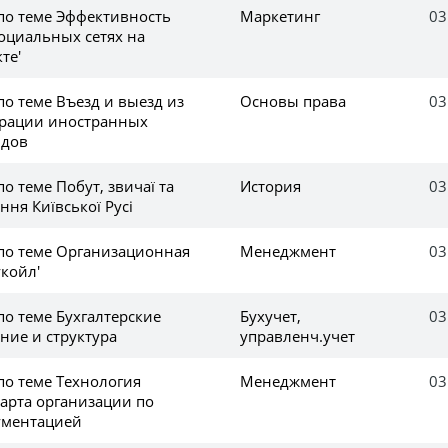
 по теме Эффективность
Маркетинг
03
оциальных сетях на
те'
по теме Въезд и выезд из
Основы права
03
ерации иностранных
идов
о теме Побут, звичаї та
История
03
ння Київської Русі
 по теме Организационная
Менеджмент
03
койл'
по теме Бухгалтерские
Бухучет,
03
ение и структура
управленч.учет
по теме Технология
Менеджмент
03
дарта организации по
ументацией