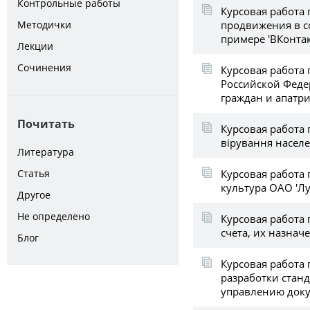
Контрольные работы
Курсовая работа
продвижения в с
Методички
примере 'ВКонтак
Лекции
Сочинения
Курсовая работа 
Российской Фед
граждан и апатр
Почитать
Курсовая работа п
вірування населе
Литература
Курсовая работа
Статья
культура ОАО 'Лу
Другое
Не определено
Курсовая работа 
счета, их назнач
Блог
Курсовая работа 
разработки стан
управлению док