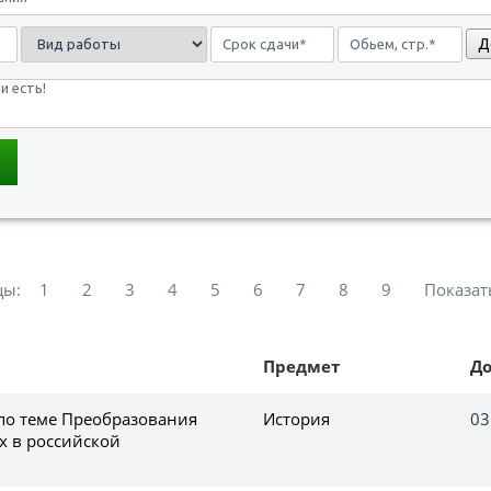
Д
цы:
1
2
3
4
5
6
7
8
9
Показат
Предмет
Д
 по теме Преобразования
История
03
их в российской