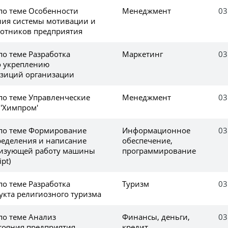
 по теме Особенности
Менеджмент
03
ия системы мотивации и
ботников предприятия
по теме Разработка
Маркетинг
03
о укреплению
зиций организации
по теме Управленческие
Менеджмент
03
'Химпром'
 по теме Формирование
Информационное
03
еделения и написание
обеспечение,
лизующей работу машины
программирование
pt)
по теме Разработка
Туризм
03
укта религиозного туризма
по теме Анализ
Финансы, деньги,
03
тояния предприятия
кредит