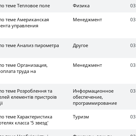
по теме Тепловое поле
Физика
03
по теме Американская
Менеджмент
03
ента управления
 по теме Анализ пирометра
Другое
03
по теме Организация,
Менеджмент
03
оплата труда на
по теме Розроблення та
Информационное
03
елей елементів пристроїв
обеспечение,
ії
программирование
по теме Характеристика
Туризм
03
елях класса '5 звезд'