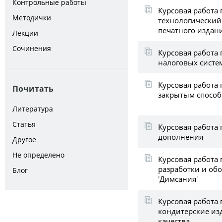
Контрольные работы
Курсовая работа
Методички
технологический
печатного издан
Лекции
Сочинения
Курсовая работа
налоговых систе
Курсовая работа 
Почитать
закрытым способ
Литература
Статья
Курсовая работа
дополнения
Другое
Не определено
Курсовая работа
разработки и об
Блог
'Димсания'
Курсовая работа
кондитерские изд
качества