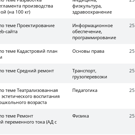
егламента производства
физкультура,
й (на 100 кг)
здравоохранение
 по теме Проектирование
Информационное
25
eb-сайта
обеспечение,
программирование
по теме Кадастровий план
Основы права
25
и
 по теме Cредний ремонт
Транспорт,
25
грузоперевозки
по теме Театрализованная
Педагогика
25
о эстетического воспитания
дошкольного возраста
по теме Ремонт
Физика
25
й переменного тока (АД с