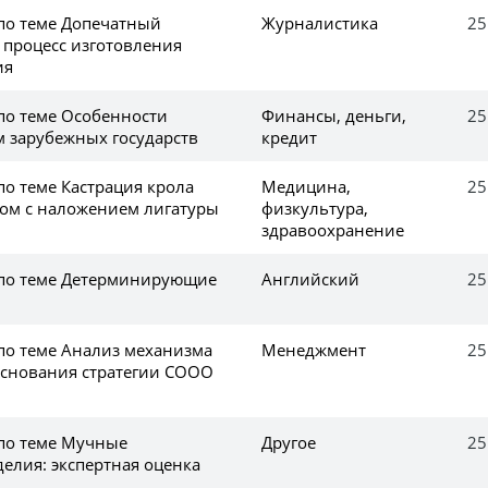
 по теме Допечатный
Журналистика
25
 процесс изготовления
ия
 по теме Особенности
Финансы, деньги,
25
м зарубежных государств
кредит
по теме Кастрация крола
Медицина,
25
ом c наложением лигатуры
физкультура,
здравоохранение
 по теме Детерминирующие
Английский
25
 по теме Анализ механизма
Менеджмент
25
основания стратегии COOO
 по теме Мучные
Другое
25
елия: экспертная оценка