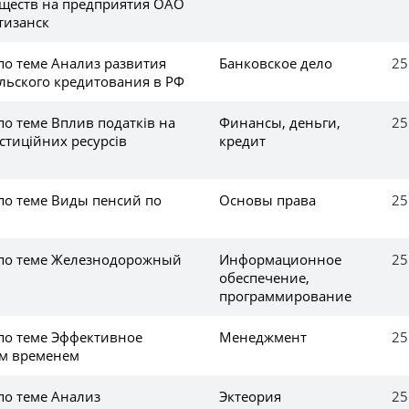
ществ на предприятия ОАО
тизанск
по теме Анализ развития
Банковское дело
25
льского кредитования в РФ
по теме Вплив податків на
Финансы, деньги,
25
стиційних ресурсів
кредит
по теме Виды пенсий по
Основы права
25
 по теме Железнодорожный
Информационное
25
обеспечение,
программирование
 по теме Эффективное
Менеджмент
25
им временем
по теме Анализ
Эктеория
25