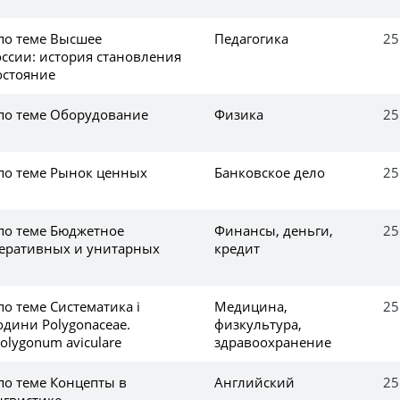
 по теме Высшее
Педагогика
25
оссии: история становления
остояние
 по теме Оборудование
Физика
25
 по теме Рынок ценных
Банковское дело
25
 по теме Бюджетное
Финансы, деньги,
25
деративных и унитарных
кредит
по теме Систематика і
Медицина,
25
одини Polygonaceae.
физкультура,
olygonum aviculare
здравоохранение
по теме Концепты в
Английский
25
нгвистике