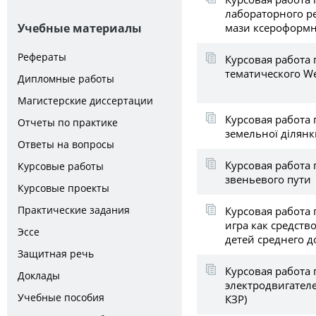
лабораторного р
мази ксероформно
Учебные материалы
Рефераты
Курсовая работа
тематического W
Дипломные работы
Магистерские диссертации
Курсовая работа 
Отчеты по практике
земельної ділянк
Ответы на вопросы
Курсовая работа
Курсовые работы
звеньевого пути
Курсовые проекты
Практические задания
Курсовая работа 
игра как средств
Эссе
детей среднего 
Защитная речь
Курсовая работа 
Доклады
электродвигателе
Учебные пособия
КЗР)