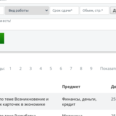
Д
цы:
1
2
3
4
5
6
7
8
9
Показат
Предмет
Д
 по теме Возникновение и
Финансы, деньги,
25
х карточек в экономике
кредит
по теме Разработка
Медицина,
25