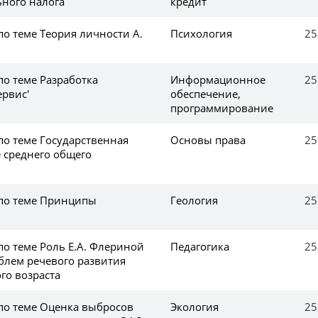
ного налога
кредит
по теме Теория личности А.
Психология
25
по теме Разработка
Информационное
25
ервис'
обеспечение,
программирование
по теме Государственная
Основы права
25
 среднего общего
 по теме Принципы
Геология
25
по теме Роль Е.А. Флериной
Педагогика
25
блем речевого развития
го возраста
 по теме Оценка выбросов
Экология
25