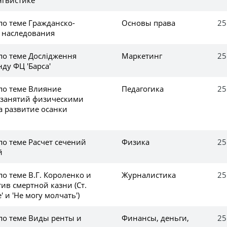
по теме Гражданско-
Основы права
25
 наследования
по теме Дослідження
Маркетинг
25
ду ФЦ 'Барса'
 по теме Влияние
Педагогика
25
 занятий физическими
 развитие осанки
по теме Расчет сечений
Физика
25
й
по теме В.Г. Короленко и
Журналистика
25
тив смертной казни (Ст.
 и 'Не могу молчать')
по теме Виды ренты и
Финансы, деньги,
25