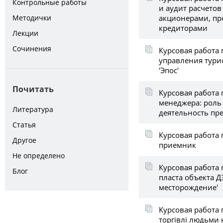
Контрольные работы
и аудит расчетов
акционерами, пр
Методички
кредиторами
Лекции
Сочинения
Курсовая работа 
управления тур
'Эпос'
Почитать
Курсовая работа 
менеджера: роль
Литература
деятельность пр
Статья
Курсовая работа
Другое
приемник
Не определено
Курсовая работа 
Блог
пласта объекта 
месторождение'
Курсовая работа 
торгівлі людьми