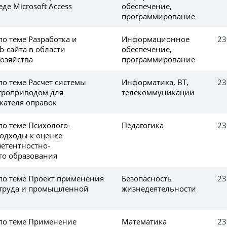
еде Microsoft Access
обеспечение,
программирование
по теме Разработка и
Информационное
23
-сайта в области
обеспечение,
озяйства
программирование
по теме Расчет системы
Информатика, ВТ,
23
троприводом для
телекоммуникации
кателя оправок
по теме Психолого-
Педагогика
23
подходы к оценке
петентностно-
го образования
 по теме Проект применения
Безопасность
23
 труда и промышленной
жизнедеятельности
 по теме Применение
Математика
23