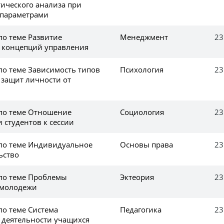
тического анализа при
 параметрами
по теме Развитие
Менеджмент
23
 концепций управления
по теме Зависимость типов
Психология
23
 защит личности от
 по теме Отношение
Социология
23
 студентов к сессии
 по теме Индивидуальное
Основы права
23
ьство
 по теме Проблемы
Эктеория
23
 молодежи
по теме Система
Педагогика
23
 деятельности учащихся