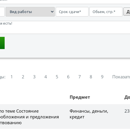
Д
цы:
1
2
3
4
5
6
7
8
9
Показат
Предмет
Д
по теме Состояние
Финансы, деньги,
23
ообложения и предложения
кредит
ствованию