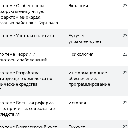
 по теме Особенности
Экология
23
 скорую медицинскую
нфарктом миокарда,
азных районах г. Барнаула
по теме Учетная политика
Бухучет,
23
управленч.учет
по теме Теории и
Психология
23
екоторых заболеваний
по теме Разработка
Информационное
23
стирующего комплекса по
обеспечение,
нические средства
программирование
'
 по теме Военная реформа
История
23
го: причины, содержание,
следствия
по теме Бухгалтерский учет
Бухучет,
23