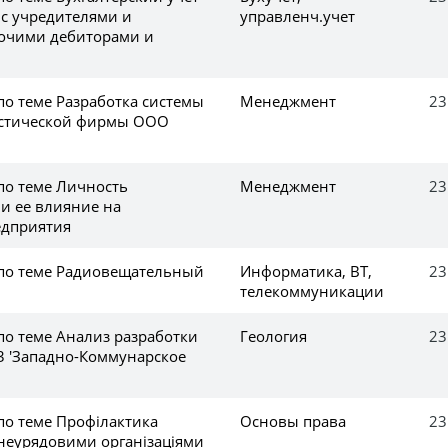
 с учредителями и
управленч.учет
очими дебиторами и
по теме Разработка системы
Менеджмент
23
истической фирмы ООО
по теме Личность
Менеджмент
23
 и ее влияние на
едприятия
 по теме Радиовещательный
Информатика, ВТ,
23
телекоммуникации
по теме Анализ разработки
Геология
23
Д3 'Западно-Коммунарское
по теме Профілактика
Основы права
23
 неурядовими організаціями