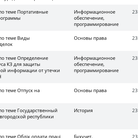
 по теме Портативные
Информационное
23
рограммы
обеспечение,
программирование
 по теме Виды
Основы права
23
делок
 по теме Определение
Информационное
23
уса КЗ для защиты
обеспечение,
ой информации от утечки
программирование
Н
по теме Отпуск на
Основы права
23
 по теме Государственный
История
23
овгородской республики
по теме Облік оплати праці
Бухучет,
23