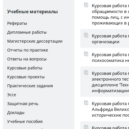
Курсовая работа
обращаемости в
Учебные материалы
помощь лиц, с и
проживающих в р
Рефераты
Дипломные работы
Курсовая работа 
Магистерские диссертации
организации
Отчеты по практике
Курсовая работа 
Ответы на вопросы
психосоматика н
Курсовые работы
Курсовая работа 
Курсовые проекты
электронного те
дисциплине 'Тех
Практические задания
информатизации
Эссе
Курсовая работа
Защитная речь
Альфреда Велико
Доклады
исторические по
Учебные пособия
Курсовая работа 