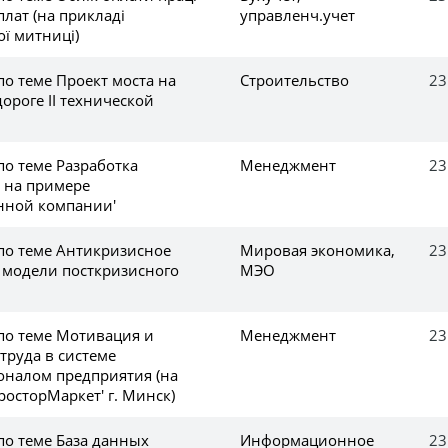
плат (на прикладі
управленч.учет
ї митниці)
по теме Проект моста на
Строительство
23
ороге II технической
по теме Разработка
Менеджмент
23
 на примере
нной компании'
 по теме Антикризисное
Мировая экономика,
23
 модели посткризисного
МЭО
 по теме Мотивация и
Менеджмент
23
труда в системе
оналом предприятия (на
осторМаркет' г. Минск)
по теме База данных
Информационное
23