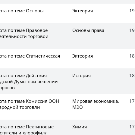
ота по теме Основы
Эктеория
19
ота по теме Правовое
Основы права
19
еятельности торговой
та по теме Статистическая
Эктеория
18
ота по теме Действия
История
18
одской Думы при решении
просов
ота по теме Комиссия ООН
Мировая экономика,
17
ародной торговли
МЭО
ота по теме Пектиновые
Химия
17
астители и хлорофилл