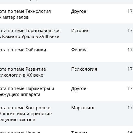
ота по теме Технология
Другое
17
х материалов
ота по теме Горнозаводская
История
17
Южного Урала в XVIII веке
ота по теме Счётчики
Физика
17
ота по теме Развитие
Психология
17
ихологии в XX веке
ота по теме Параметры и
Другое
17
ежущего аппарата
ота по теме Контроль в
Маркетинг
17
й логистики и принятие
ещению заказов
ота по теме Новые
Туризм
16