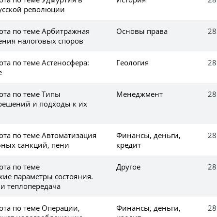
усской революции
ота по теме Арбитражная
Основы права
28
ения налоговых споров
та по теме Астеносфера:
Геология
28
е
ота по теме Типы
Менеджмент
28
решений и подходы к их
ота по теме Автоматизация
Финансы, деньги,
28
ных санкций, пени
кредит
ота по теме
Другое
28
ие параметры состояния.
 и теплопередача
ота по теме Операции,
Финансы, деньги,
28