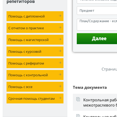
репетиторов
Помощь с дипломной
С отчетом о практике
Помощь с магистерской
Помощь с курсовой
Помощь с рефератом
Страни
Помощь с контрольной
Помощь с эссе
Тема документа
Срочная помощь студентам
Контрольная раб
межотраслевого 
Контрольная раб