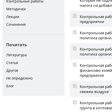
которые не подл
Контрольные работы
налога на добав
Методички
Контрольная рабо
Лекции
предприятии
Сочинения
Контрольная раб
политика органи
Почитать
Контрольная раб
политика органи
Литература
Статья
Контрольная раб
финансово-хозяй
Другое
предприятия
Не определено
Блог
Контрольная раб
свежем воздухе
Контрольная рабо
грунта в котлова