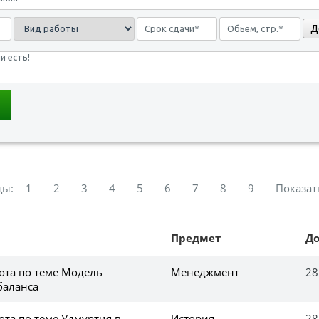
Д
цы:
1
2
3
4
5
6
7
8
9
Показат
Предмет
Д
ота по теме Модель
Менеджмент
28
баланса
ота по теме Удмуртия в
История
28