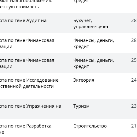
ежат налогообложению
кредит
ленную стоимость
та по теме Аудит на
Бухучет,
28
управленч.учет
ота по теме Финансовая
Финансы, деньги,
28
зации
кредит
ота по теме Финансовая
Финансы, деньги,
25
зации
кредит
ота по теме Исследование
Эктеория
24
ственной деятельности
ота по теме Упражнения на
Туризм
23
та по теме Разработка
Строительство
21
не