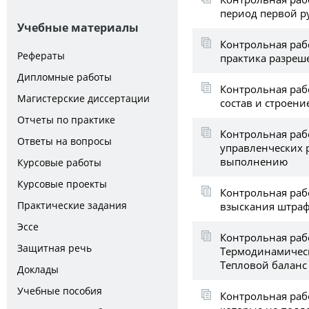
период первой р
Учебные материалы
Контрольная раб
Рефераты
практика разреш
Дипломные работы
Контрольная рабо
Магистерские диссертации
состав и строени
Отчеты по практике
Контрольная раб
Ответы на вопросы
управленческих 
выполнению
Курсовые работы
Курсовые проекты
Контрольная раб
Практические задания
взыскания штраф
Эссе
Контрольная раб
Защитная речь
Термодинамическ
Тепловой баланс
Доклады
Учебные пособия
Контрольная раб