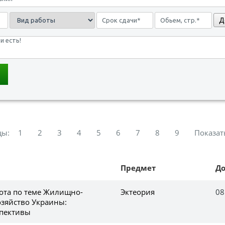
Д
цы:
1
2
3
4
5
6
7
8
9
Показат
Предмет
Д
ота по теме Жилищно-
Эктеория
08
зяйство Украины:
спективы