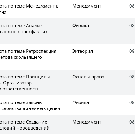
ота по теме Менеджмент в
Менеджмент
08
иях
ота по теме Анализ
Физика
08
 сложных трёхфазных
та по теме Ретроспекция.
Эктеория
08
етода скользящего
ота по теме Принципы
Основы права
08
а. Организатор
о ответственность
ота по теме Законы
Физика
08
 свойства линейных цепей
ота по теме Создание
Менеджмент
08
условий нововведений