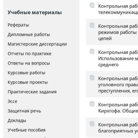
Контрольная раб
телекоммуникац
Учебные материалы
Рефераты
Контрольная раб
режимов работы
Дипломные работы
цепей
Магистерские диссертации
Контрольная рабо
Отчеты по практике
Использование м
Ответы на вопросы
среднего
Курсовые работы
Контрольная раб
Курсовые проекты
уголовного прав
преступления, ег
Практические задания
Эссе
Контрольная раб
Кирхгофа. Общие
Защитная речь
Доклады
Контрольная раб
Учебные пособия
благоприятных 