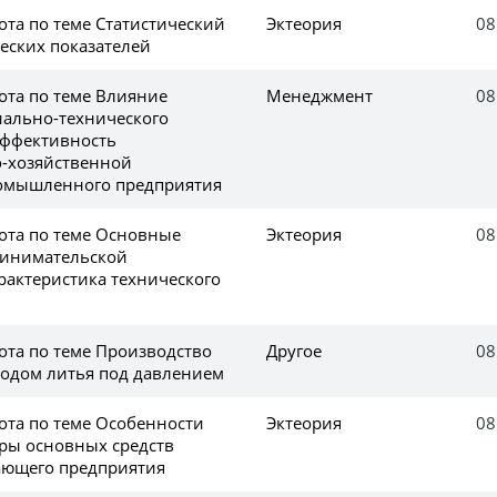
ота по теме Статистический
Эктеория
08
еских показателей
ота по теме Влияние
Менеджмент
08
иально-технического
эффективность
-хозяйственной
ромышленного предприятия
ота по теме Основные
Эктеория
08
ринимательской
рактеристика технического
ота по теме Производство
Другое
08
одом литья под давлением
ота по теме Особенности
Эктеория
08
уры основных средств
ающего предприятия