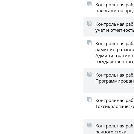
Контрольная раб
налогами на пре
Контрольная рабо
учет и отчетност
Контрольная раб
административно
Административно
государственног
Контрольная раб
Программировани
Контрольная раб
Токсикологическ
Контрольная раб
речного стока