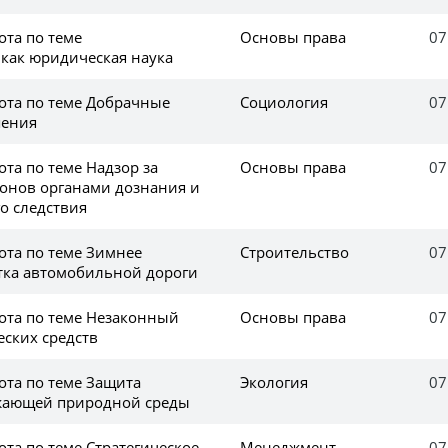
ота по теме
Основы права
07
как юридическая наука
ота по теме Добрачные
Социология
07
шения
та по теме Надзор за
Основы права
07
онов органами дознания и
о следствия
ота по теме Зимнее
Строительство
07
тка автомобильной дороги
ота по теме Незаконный
Основы права
07
еских средств
ота по теме Защита
Экология
07
ужающей природной среды
та по теме Стратегическое
Менеджмент
07