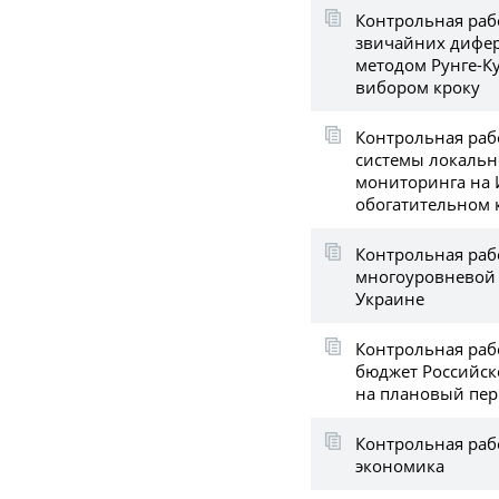
Контрольная рабо
звичайних дифер
методом Рунге-К
вибором кроку
Контрольная раб
системы локальн
мониторинга на 
обогатительном 
Контрольная раб
многоуровневой 
Украине
Контрольная раб
бюджет Российск
на плановый пери
Контрольная рабо
экономика