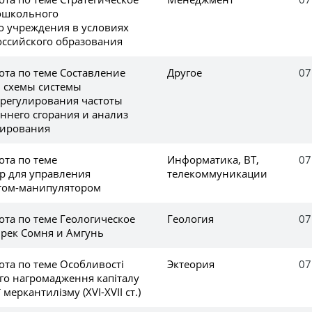
ошкольного
о учреждения в условиях
ссийского образования
ота по теме Составление
Другое
07
 схемы системы
 регулирования частоты
ннего сгорания и анализ
лирования
ота по теме
Информатика, ВТ,
07
р для управления
телекоммуникации
том-манипулятором
ота по теме Геологическое
Геология
07
 рек Сомня и Амгунь
ота по теме Особливості
Эктеория
07
го нагромадження капіталу
 меркантилізму (XVI-XVII ст.)