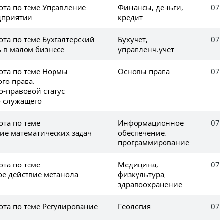
ота по теме Управление
Финансы, деньги,
07
дприятии
кредит
та по теме Бухгалтерский
Бухучет,
07
ь в малом бизнесе
управленч.учет
ота по теме Нормы
Основы права
07
го права.
-правовой статус
о служащего
ота по теме
Информационное
07
е математических задач
обеспечение,
программирование
ота по теме
Медицина,
07
ое действие метанола
физкультура,
здравоохранение
ота по теме Регулирование
Геология
07