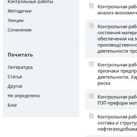
Контрольные работы
Контрольная раб
Методички
анализ экономич
Лекции
Контрольная раб
Сочинения
состояния матер
обеспечения на 
производственно
деятельности п
Почитать
Контрольная раб
Литература
признаки предп
деятельности. Ха
Статья
риска
Другое
Не определено
Контрольная раб
ПЭТ-преформ мет
Блог
Контрольная раб
состава и структ
нефтегазодобыв