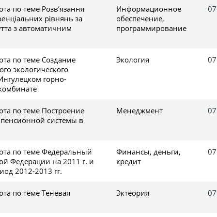
та по теме Розв’язання
Информационное
07
енціальних рівнянь за
обеспечение,
утта з автоматичним
программирование
ота по теме Создание
Экология
07
ого экологического
Ингулецком горно-
комбинате
ота по теме Построение
Менеджмент
07
пенсионной системы в
ота по теме Федеральный
Финансы, деньги,
07
ой Федерации на 2011 г. и
кредит
од 2012-2013 гг.
та по теме Теневая
Эктеория
07