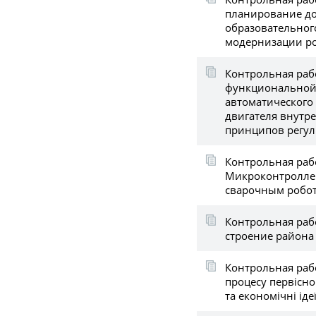
планирование д
образовательног
модернизации ро
Контрольная раб
функциональной
автоматического
двигателя внутре
принципов регу
Контрольная раб
Микроконтролле
сварочным робо
Контрольная раб
строение района
Контрольная раб
процесу первісно
та економічні ідеї