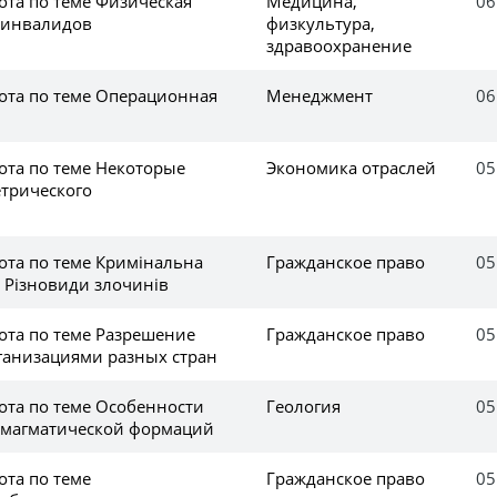
ота по теме Физическая
Медицина,
06
т инвалидов
физкультура,
здравоохранение
ота по теме Операционная
Менеджмент
06
ота по теме Некоторые
Экономика отраслей
05
трического
ота по теме Кримінальна
Гражданское право
05
. Різновиди злочинів
ота по теме Разрешение
Гражданское право
05
ганизациями разных стран
ота по теме Особенности
Геология
05
 магматической формаций
ота по теме
Гражданское право
05