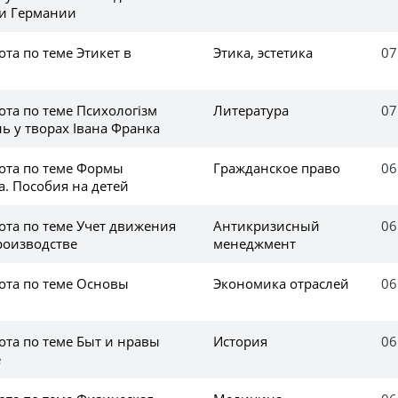
и Германии
та по теме Этикет в
Этика, эстетика
07
та по теме Психологізм
Литература
07
ь у творах Івана Франка
ота по теме Формы
Гражданское право
06
. Пособия на детей
ота по теме Учет движения
Антикризисный
06
роизводстве
менеджмент
ота по теме Основы
Экономика отраслей
06
ота по теме Быт и нравы
История
06
е