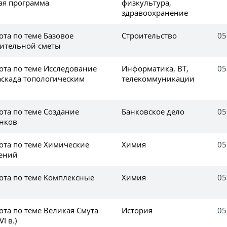
ая программа
физкультура,
здравоохранение
та по теме Базовое
Строительство
05
оительной сметы
ота по теме Исследование
Информатика, ВТ,
05
аскада топологическим
телекоммуникации
ота по теме Создание
Банковское дело
05
нков
ота по теме Химические
Химия
05
ений
ота по теме Комплексные
Химия
05
ота по теме Великая Смута
История
05
I в.)