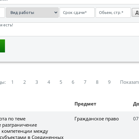
Д
цы:
1
2
3
4
5
6
7
8
9
Показат
Предмет
Д
ота по теме
Гражданское право
07
 разграничение
й компетенции между
 субъектами в Соединенных