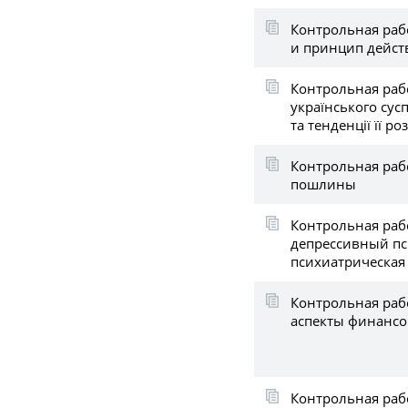
Контрольная раб
и принцип дейст
Контрольная рабо
українського сусп
та тенденції її ро
Контрольная раб
пошлины
Контрольная раб
депрессивный пс
психиатрическая
Контрольная раб
аспекты финансо
Контрольная раб