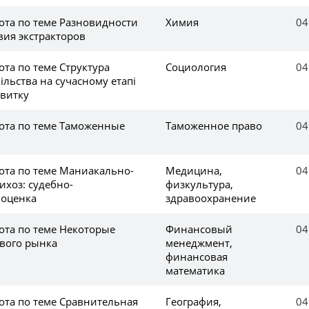
ота по теме Разновидности
Химия
04
вия экстракторов
та по теме Структура
Социология
04
ільства на сучасному етапі
звитку
ота по теме Таможенные
Таможенное право
04
ота по теме Маниакально-
Медицина,
04
ихоз: судебно-
физкультура,
 оценка
здравоохранение
ота по теме Некоторые
Финансовый
04
вого рынка
менеджмент,
финансовая
математика
ота по теме Сравнительная
География,
04