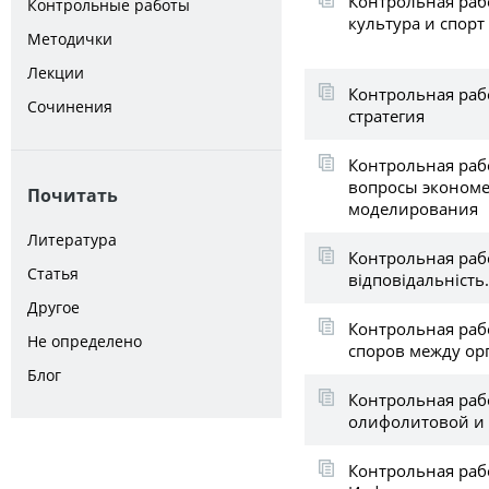
Контрольная раб
Контрольные работы
культура и спор
Методички
Лекции
Контрольная раб
Сочинения
стратегия
Контрольная раб
вопросы экономе
Почитать
моделирования
Литература
Контрольная раб
Статья
відповідальність
Другое
Контрольная раб
Не определено
споров между ор
Блог
Контрольная раб
олифолитовой и
Контрольная раб