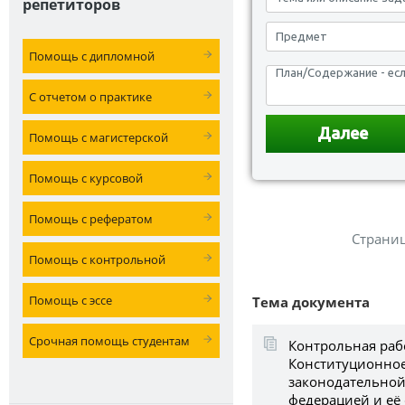
репетиторов
Помощь с дипломной
С отчетом о практике
Помощь с магистерской
Помощь с курсовой
Помощь с рефератом
Страни
Помощь с контрольной
Помощь с эссе
Тема документа
Срочная помощь студентам
Контрольная раб
Конституционное
законодательно
федерацией и её