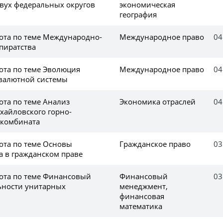
двух федеральных округов
экономическая
география
ота по теме Международно-
Международное право
04
пиратства
ота по теме Эволюция
Международное право
04
валютной системы
ота по теме Анализ
Экономика отраслей
04
хайловского горно-
 комбината
ота по теме Основы
Гражданское право
03
а в гражданском праве
ота по теме Финансовый
Финансовый
03
ьности унитарных
менеджмент,
финансовая
математика