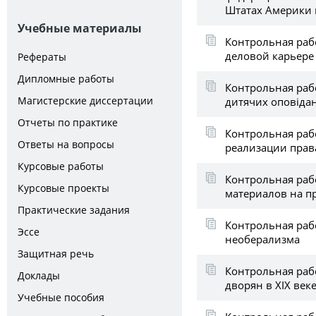
Штатах Америки 
Учебные материалы
Контрольная рабо
деловой карьере
Рефераты
Дипломные работы
Контрольная рабо
Магистерские диссертации
дитячих оповідан
Отчеты по практике
Контрольная раб
Ответы на вопросы
реализации права
Курсовые работы
Контрольная раб
Курсовые проекты
материалов на п
Практические задания
Контрольная раб
Эссе
необерализма
Защитная речь
Контрольная раб
Доклады
дворян в XIX век
Учебные пособия