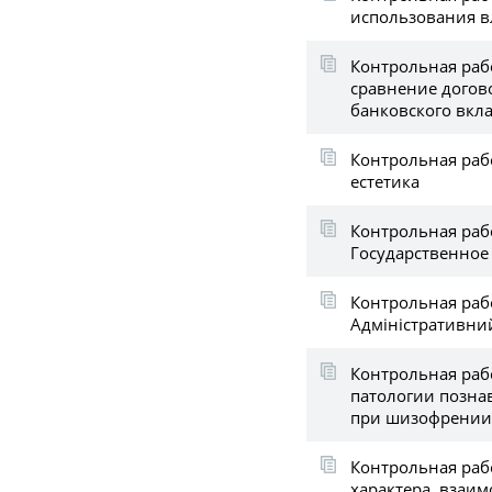
использования в
Контрольная раб
сравнение догово
банковского вкл
Контрольная рабо
естетика
Контрольная раб
Государственное
Контрольная раб
Адміністративни
Контрольная раб
патологии позна
при шизофрении
Контрольная раб
характера, взаи