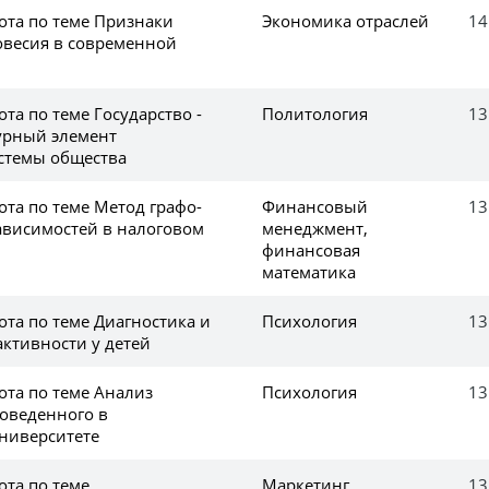
ота по теме Признаки
Экономика отраслей
14
весия в современной
та по теме Государство -
Политология
13
урный элемент
стемы общества
та по теме Метод графо-
Финансовый
13
ависимостей в налоговом
менеджмент,
финансовая
математика
та по теме Диагностика и
Психология
13
активности у детей
ота по теме Анализ
Психология
13
роведенного в
ниверситете
ота по теме
Маркетинг
13