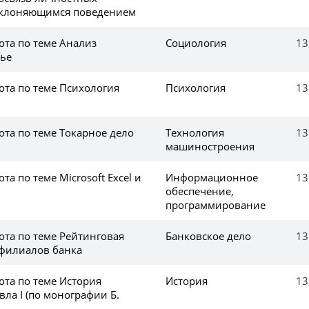
тклоняющимся поведением
ота по теме Анализ
Социология
13
ье
ота по теме Психология
Психология
13
ота по теме Токарное дело
Технология
13
машиностроения
та по теме Microsoft Excel и
Информационное
13
обеспечение,
программирование
ота по теме Рейтинговая
Банковское дело
13
 филиалов банка
ота по теме История
История
13
ла I (по монографии Б.