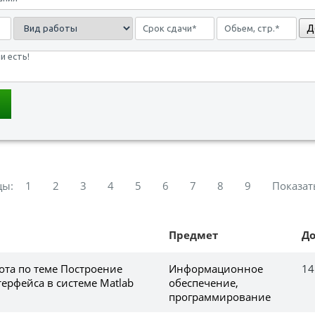
Д
цы:
1
2
3
4
5
6
7
8
9
Показат
Предмет
Д
ота по теме Построение
Информационное
14
ерфейса в системе Matlab
обеспечение,
программирование