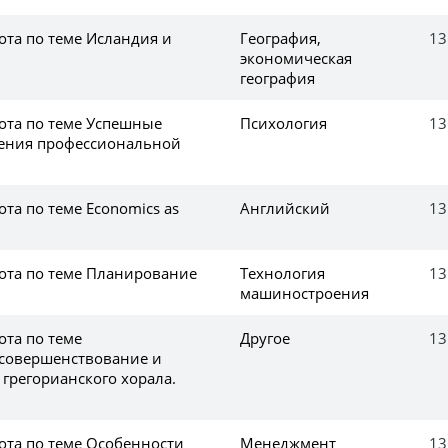
ота по теме Исландия и
География,
13
экономическая
география
ота по теме Успешные
Психология
13
оения профессиональной
та по теме Economics as
Английский
13
ота по теме Планирование
Технология
13
машиностроения
ота по теме
Другое
13
совершенствование и
грегорианского хорала.
ота по теме Особенности
Менеджмент
13