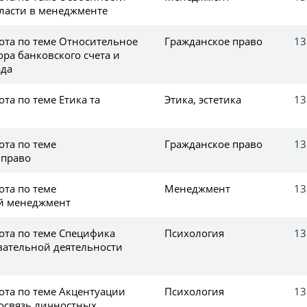
ласти в менеджменте
ота по теме Относительное
Гражданское право
13
ра банковского счета и
ада
та по теме Етика та
Этика, эстетика
13
ота по теме
Гражданское право
13
 право
ота по теме
Менеджмент
13
й менеджмент
ота по теме Специфика
Психология
13
вательной деятельности
ота по теме Акцентуации
Психология
13
мосвязь личностных