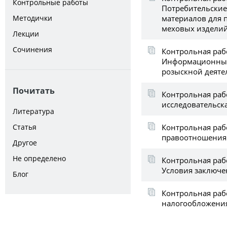
Контрольные работы
Потребительские
материалов для 
Методички
меховых издели
Лекции
Сочинения
Контрольная раб
Информационные
розыскной деяте
Почитать
Контрольная раб
исследовательска
Литература
Контрольная раб
Статья
правоотношения
Другое
Не определено
Контрольная рабо
Условия заключе
Блог
Контрольная раб
налогообложения