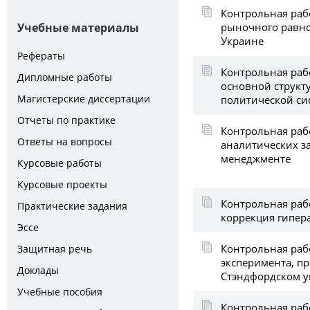
Контрольная раб
рыночного равно
Учебные материалы
Украине
Рефераты
Контрольная рабо
Дипломные работы
основной структ
Магистерские диссертации
политической си
Отчеты по практике
Контрольная рабо
Ответы на вопросы
аналитических з
менеджменте
Курсовые работы
Курсовые проекты
Контрольная рабо
Практические задания
коррекция гипер
Эссе
Контрольная раб
Защитная речь
эксперимента, п
Доклады
Стэндфордском у
Учебные пособия
Контрольная раб