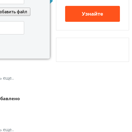
обавить файл
Узнайте
ь еще..
обавлено
ь еще..