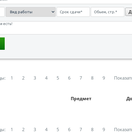
Д
цы:
1
2
3
4
5
6
7
8
9
Показат
Предмет
Д
цы:
1
2
3
4
5
6
7
8
9
Показат