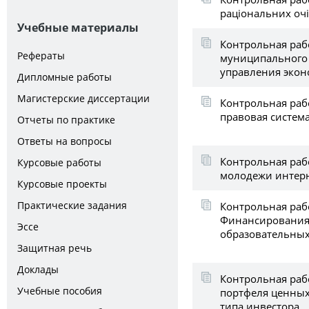
раціональних оч
Учебные материалы
Контрольная раб
Рефераты
муниципального 
управления эко
Дипломные работы
Магистерские диссертации
Контрольная раб
правовая систем
Отчеты по практике
Ответы на вопросы
Контрольная раб
Курсовые работы
молодежи интер
Курсовые проекты
Практические задания
Контрольная раб
Финансирования
Эссе
образовательны
Защитная речь
Доклады
Контрольная раб
Учебные пособия
портфеля ценных
типа инвестора