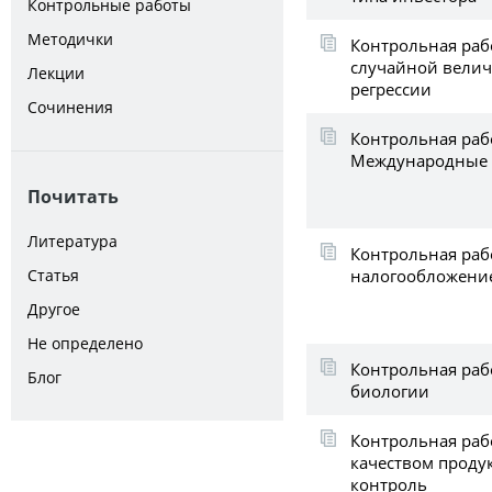
Контрольные работы
Методички
Контрольная раб
случайной вели
Лекции
регрессии
Сочинения
Контрольная раб
Международные
Почитать
Литература
Контрольная рабо
налогообложени
Статья
Другое
Не определено
Контрольная раб
Блог
биологии
Контрольная раб
качеством проду
контроль