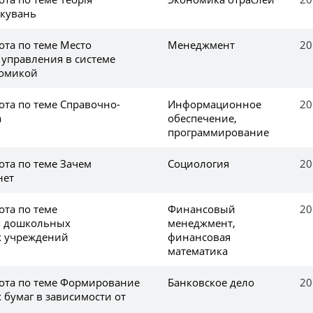
ікувань
ота по теме Место
Менеджмент
20
управления в системе
номикой
ота по теме Справочно-
Информационное
20
а
обеспечение,
программирование
ота по теме Зачем
Социология
20
нет
ота по теме
Финансовый
20
 дошкольных
менеджмент,
х учреждений
финансовая
математика
ота по теме Формирование
Банковское дело
20
 бумаг в зависимости от