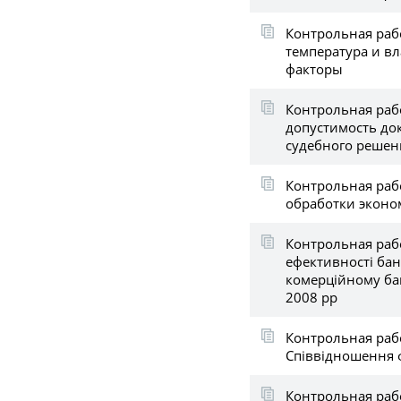
Контрольная рабо
температура и вл
факторы
Контрольная раб
допустимость до
судебного решен
Контрольная раб
обработки экон
Контрольная рабо
ефективності бан
комерційному бан
2008 рр
Контрольная раб
Співвідношення 
Контрольная рабо