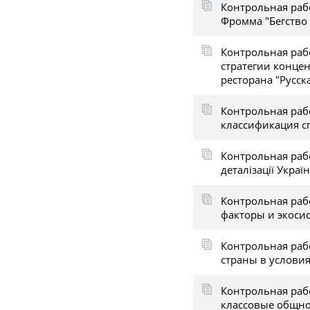
Контрольная рабо
Фромма "Бегство
Контрольная раб
стратегии конце
ресторана "Русск
Контрольная раб
классификация с
Контрольная работ
деталізації Украї
Контрольная раб
факторы и экоси
Контрольная раб
страны в условия
Контрольная раб
классовые общн