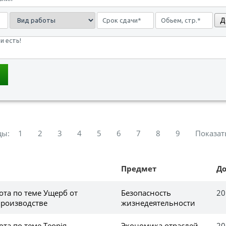
Д
цы:
1
2
3
4
5
6
7
8
9
Показат
Предмет
Д
ота по теме Ущерб от
Безопасность
20
производстве
жизнедеятельности
та по теме Теорія
Экономика отраслей
20