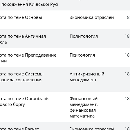
ї походження Київської Русі
ота по теме Основы
Экономика отраслей
18
ота по теме Античная
Политология
18
сль
ота по теме Преподавание
Психология
18
гии
ота по теме Системы
Антикризисный
18
равила составления
менеджмент
та по теме Організація
Финансовый
18
ового боргу
менеджмент,
финансовая
математика
та по теме Расчет
Экономика отраслей
18