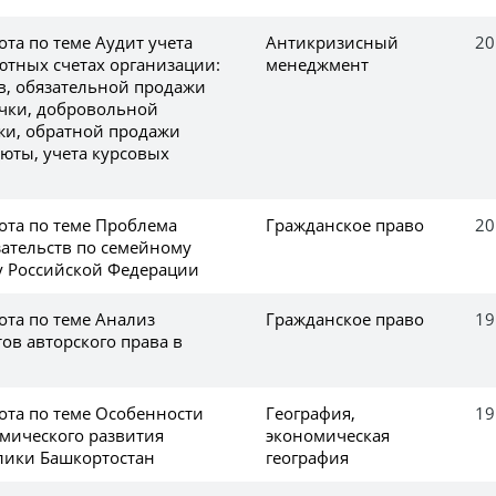
та по теме Аудит учета
Антикризисный
20
ютных счетах организации:
менеджмент
в, обязательной продажи
чки, добровольной
жи, обратной продажи
юты, учета курсовых
ота по теме Проблема
Гражданское право
20
ательств по семейному
у Российской Федерации
ота по теме Анализ
Гражданское право
19
ов авторского права в
ота по теме Особенности
География,
19
мического развития
экономическая
лики Башкортостан
география