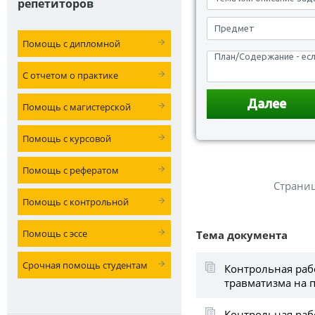
репетиторов
Помощь с дипломной
С отчетом о практике
Помощь с магистерской
Помощь с курсовой
Помощь с рефератом
Страни
Помощь с контрольной
Помощь с эссе
Тема документа
Срочная помощь студентам
Контрольная раб
травматизма на 
Контрольная рабо