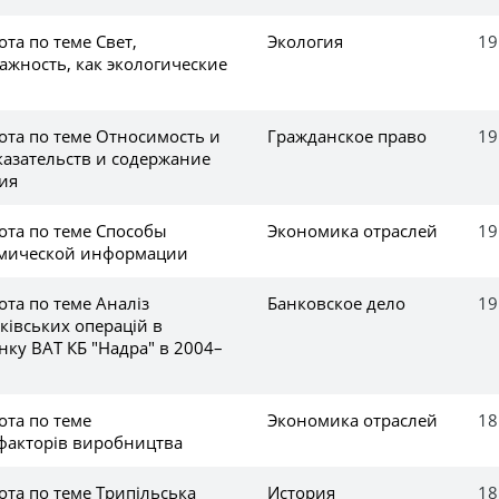
та по теме Свет,
Экология
19
ажность, как экологические
ота по теме Относимость и
Гражданское право
19
казательств и содержание
ия
ота по теме Способы
Экономика отраслей
19
омической информации
та по теме Аналіз
Банковское дело
19
ківських операцій в
ку ВАТ КБ "Надра" в 2004–
ота по теме
Экономика отраслей
18
факторів виробництва
та по теме Трипільська
История
18