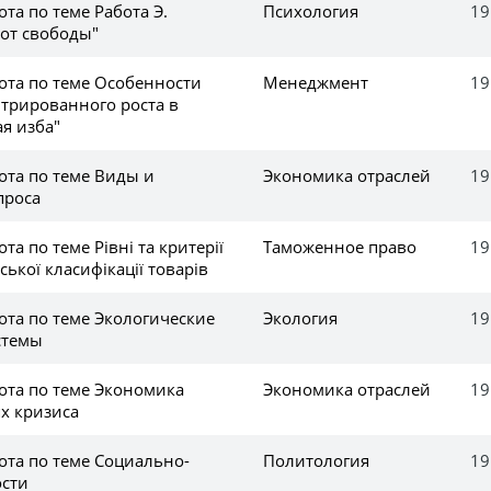
та по теме Работа Э.
Психология
19
 от свободы"
ота по теме Особенности
Менеджмент
19
нтрированного роста в
ая изба"
ота по теме Виды и
Экономика отраслей
19
проса
а по теме Рівні та критерії
Таможенное право
19
нської класифікації товарів
ота по теме Экологические
Экология
19
стемы
ота по теме Экономика
Экономика отраслей
19
х кризиса
ота по теме Социально-
Политология
19
ости