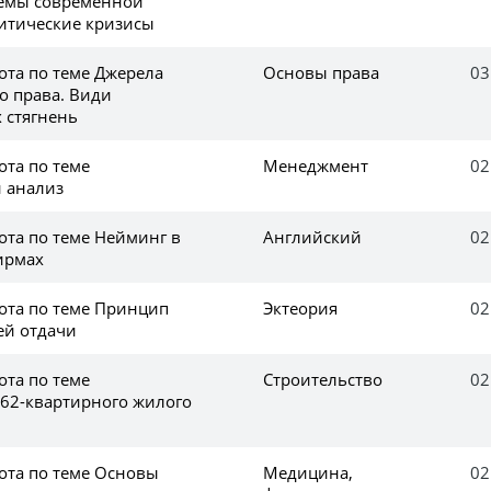
лемы современной
итические кризисы
ота по теме Джерела
Основы права
03
о права. Види
 стягнень
ота по теме
Менеджмент
02
 анализ
ота по теме Нейминг в
Английский
02
ирмах
ота по теме Принцип
Эктеория
02
ей отдачи
ота по теме
Строительство
02
62-квартирного жилого
ота по теме Основы
Медицина,
02