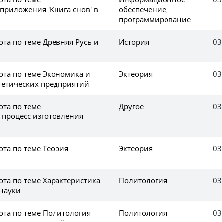
приложения 'Книга снов' в
обеспечение,
программирование
та по теме Древняя Русь и
История
03
ота по теме Экономика и
Эктеория
03
гетических предприятий
ота по теме
Другое
03
 процесс изготовления
ота по теме Теория
Эктеория
03
ота по теме Характеристика
Политология
03
 науки
ота по теме Политология
Политология
03