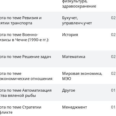
физкультура,
здравоохранение
та по теме Ревизия и
Бухучет,
02
иятии транспорта
управленч.учет
ота по теме Военно-
История
02
исы в Чечне (1990-е гг.):
ота по теме Решение задач
Математика
02
ота по теме
Мировая экономика,
02
экономические отношения
МЭО
ота по теме Автоматизация
Другое
01
ства вяленой рыбы
та по теме Стратегии
Менеджмент
01
фликте