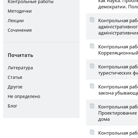
как наука. Проб
Контрольные работы
демократии. Пол
Методички
Контрольная раб
Лекции
адміністративног
Сочинения
адміністративних
Контрольная раб
Корреляционный
Почитать
Контрольная раб
Литература
туристических ф
Статья
Контрольная раб
Другое
закона убывающ
Не определено
Блог
Контрольная раб
Проектирование 
дома
Контрольная раб