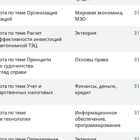
ота по теме Организация
Мировая экономика,
31
Наций
МЭО
та по теме Расчет
Эктеория
31
эффективности инвестиций
 автономной ТЭЦ
ота по теме Принципи
Основы права
31
о судочинства.
гляд справи
та по теме Учет и
Финансы, деньги,
31
дарственных налоговых
кредит
ота по теме
Информационное
31
 технологии
обеспечение,
программирование
ота по теме Определение
Эктеория
31