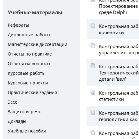
Проектирование 
среде Delphi
Учебные материалы
Рефераты
Контрольная рабо
кочевники
Дипломные работы
Магистерские диссертации
Контрольная раб
управление энер
Отчеты по практике
Ответы на вопросы
Контрольная раб
Технологический
Курсовые работы
детали 'вал'
Курсовые проекты
Практические задания
Контрольная раб
статистики
Эссе
Защитная речь
Контрольная раб
геополитики как
Доклады
Учебные пособия
Контрольная раб