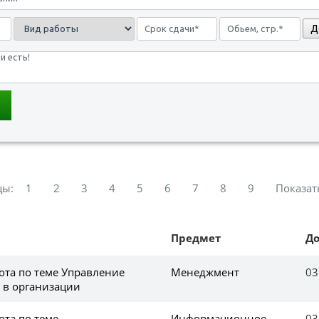
Д
цы:
1
2
3
4
5
6
7
8
9
Показат
Предмет
Д
ота по теме Управление
Менеджмент
03
 в организации
ота по теме
Информационное
03