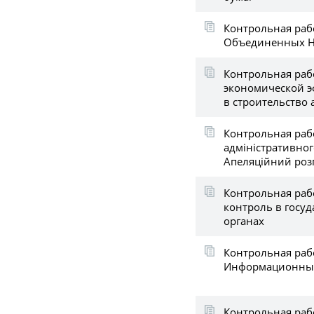
Контрольная раб
Объединенных 
Контрольная рабо
экономической 
в строительство
Контрольная раб
адміністративног
Апеляційний роз
Контрольная рабо
контроль в госу
органах
Контрольная раб
Информационные
Контрольная раб