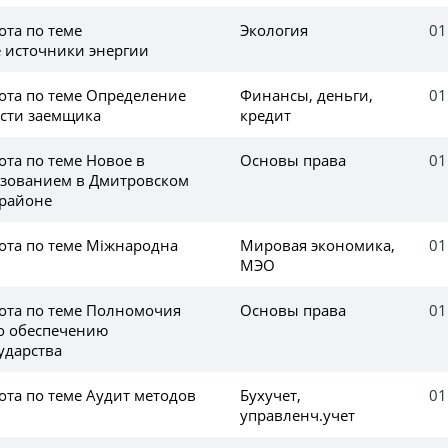
ота по теме
Экология
01
 источники энергии
ота по теме Определение
Финансы, деньги,
01
сти заемщика
кредит
та по теме Новое в
Основы права
01
зованием в Дмитровском
районе
ота по теме Міжнародна
Мировая экономика,
01
МЭО
ота по теме Полномочия
Основы права
01
о обеспечению
ударства
ота по теме Аудит методов
Бухучет,
01
управленч.учет