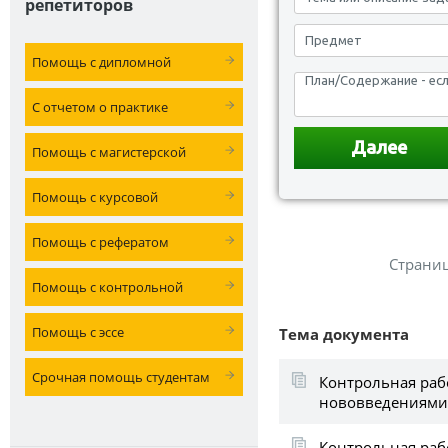
репетиторов
Помощь с дипломной
С отчетом о практике
Помощь с магистерской
Помощь с курсовой
Помощь с рефератом
Страни
Помощь с контрольной
Помощь с эссе
Тема документа
Срочная помощь студентам
Контрольная раб
нововведениями
Контрольная раб