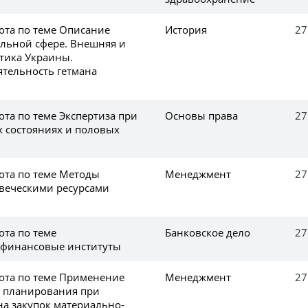
ота по теме Описание
История
27
альной сфере. Внешняя и
тика Украины.
ятельность гетмана
та по теме Экспертиза при
Основы права
27
 состояниях и половых
ота по теме Методы
Менеджмент
27
веческими ресурсами
ота по теме
Банковское дело
27
финансовые институты
ота по теме Применение
Менеджмент
27
о планирования при
на закупок материально-