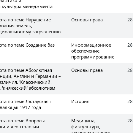
я этика и
 культура менеджмента
ота по теме Нарушение
Основы права
28
ования земель,
диоактивному загрязнению
та по теме Создание баз
Информационное
28
обеспечение,
программирование
ота по теме Абсолютная
Основы права
28
нции, Англии и Германии –
зличия. 'Классический',
, 'княжеский' абсолютизм
та по теме Лютаўская і
История
28
эвалюцыі 1917 года
ота по теме Вопросы
Медицина,
28
ки и деонтологии
физкультура,
здравоохранение