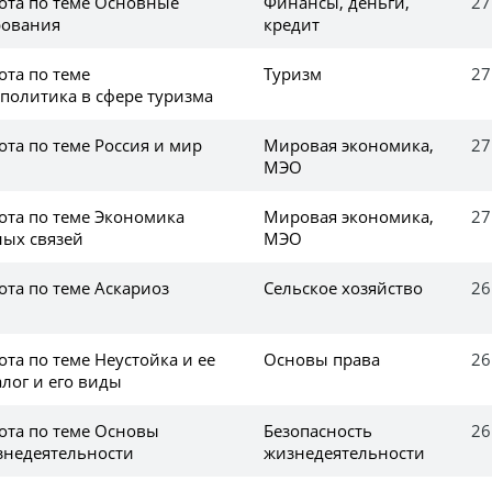
ота по теме Основные
Финансы, деньги,
27
рования
кредит
ота по теме
Туризм
27
 политика в сфере туризма
та по теме Россия и мир
Мировая экономика,
27
МЭО
ота по теме Экономика
Мировая экономика,
27
ых связей
МЭО
ота по теме Аскариоз
Сельское хозяйство
26
та по теме Неустойка и ее
Основы права
26
алог и его виды
ота по теме Основы
Безопасность
26
знедеятельности
жизнедеятельности