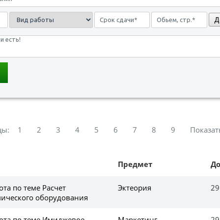
Д
цы:
1
2
3
4
5
6
7
8
9
Показат
Предмет
Д
та по теме Расчет
Эктеория
29
ического оборудования
ота по теме Имиджевое
Маркетинг
29