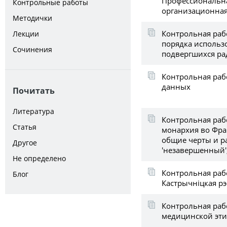
Профессиональна
Контрольные работы
организационная
Методички
Контрольная раб
Лекции
порядка использ
Сочинения
подвергшихся ра
Контрольная рабо
данных
Почитать
Литература
Контрольная раб
Статья
монархия во Фра
общие черты и ра
Другое
'незавершенный'
Не определено
Контрольная рабо
Блог
Кастрычніцкая р
Контрольная раб
медицинской эти