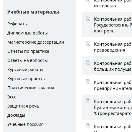
интервью
Учебные материалы
Контрольная раб
Рефераты
Государственны
контроль
Дипломные работы
Магистерские диссертации
Контрольная раб
правоведения
Отчеты по практике
Ответы на вопросы
Контрольная раб
больших полушар
Курсовые работы
Курсовые проекты
Контрольная раб
Практические задания
предприниматель
Эссе
Контрольная раб
Защитная речь
бухгалтерского 
'Стройреставрато
Доклады
Учебные пособия
Контрольная раб