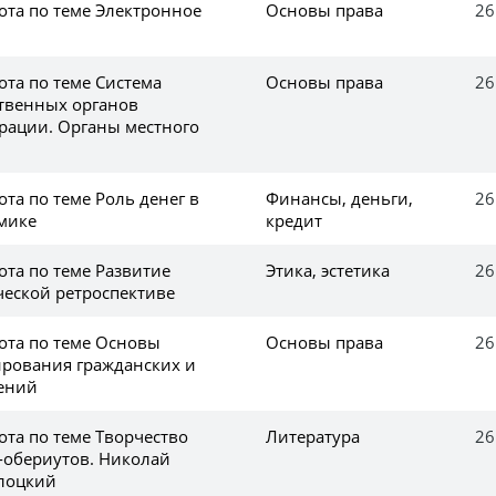
ота по теме Электронное
Основы права
26
ота по теме Система
Основы права
26
твенных органов
рации. Органы местного
та по теме Роль денег в
Финансы, деньги,
26
мике
кредит
ота по теме Развитие
Этика, эстетика
26
ческой ретроспективе
ота по теме Основы
Основы права
26
ирования гражданских и
ений
ота по теме Творчество
Литература
26
в-обериутов. Николай
лоцкий