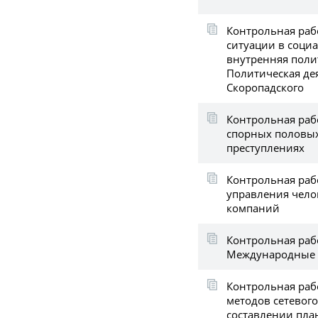
Контрольная раб
ситуации в соци
внутренняя поли
Политическая де
Скоропадского
Контрольная рабо
спорных половых
преступлениях
Контрольная раб
управления чело
компаний
Контрольная раб
Международные 
Контрольная раб
методов сетевог
составлении пла