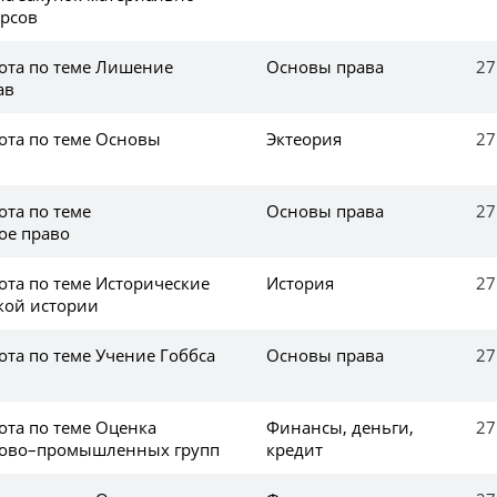
урсов
ота по теме Лишение
Основы права
27
ав
ота по теме Основы
Эктеория
27
ота по теме
Основы права
27
ое право
ота по теме Исторические
История
27
кой истории
ота по теме Учение Гоббса
Основы права
27
ота по теме Оценка
Финансы, деньги,
27
сово–промышленных групп
кредит