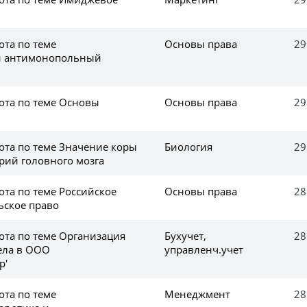
ота по теме
Основы права
29
й антимонопольный
ота по теме Основы
Основы права
29
ота по теме Значение коры
Биология
29
ий головного мозга
ота по теме Российское
Основы права
28
ское право
ота по теме Организация
Бухучет,
28
дела в ООО
управленч.учет
р'
ота по теме
Менеджмент
28