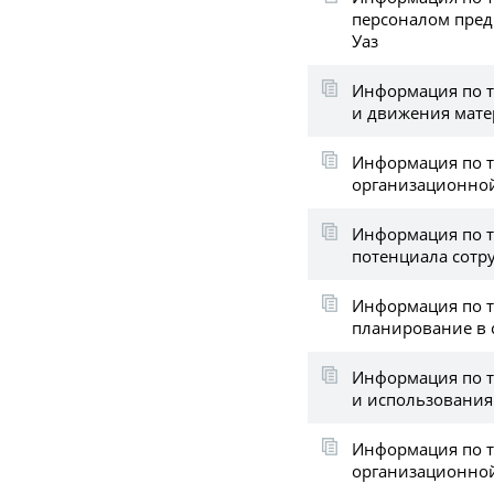
персоналом пред
Уаз
Информация по т
и движения мат
Информация по 
организационной
Информация по т
потенциала сотр
Информация по 
планирование в 
Информация по 
и использовани
Информация по 
организационной