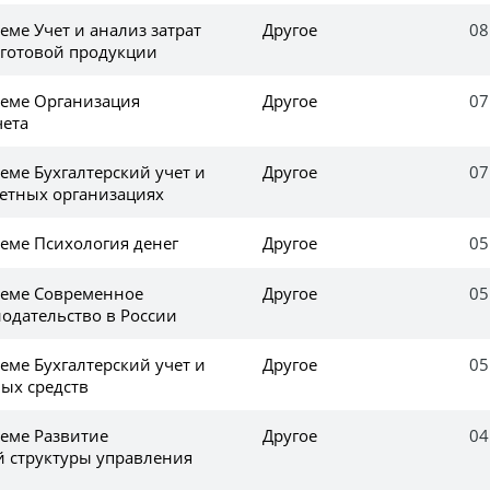
ме Учет и анализ затрат
Другое
08
 готовой продукции
еме Организация
Другое
07
чета
еме Бухгалтерский учет и
Другое
07
етных организациях
еме Психология денег
Другое
05
теме Современное
Другое
05
нодательство в России
еме Бухгалтерский учет и
Другое
05
ых средств
еме Развитие
Другое
04
 структуры управления