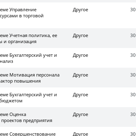
еме Управление
Другое
30
урсами в торговой
еме Учетная политика, ее
Другое
30
ы и организация
еме Бухгалтерский учет и
Другое
30
нализ
еме Мотивация персонала
Другое
30
фактор повышения
еме Бухгалтерский учет и
Другое
30
с бюджетом
еме Оценка
Другое
30
проектов предприятия
теме Совершенствование
Другое
30