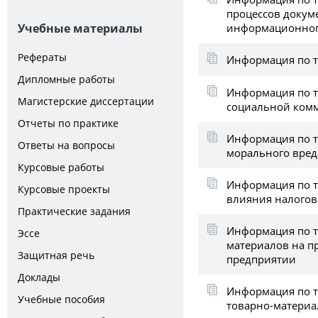
процессов докум
информационног
Учебные материалы
Рефераты
Информация по т
Дипломные работы
Информация по те
Магистерские диссертации
социальной ком
Отчеты по практике
Информация по 
Ответы на вопросы
морального вред
Курсовые работы
Информация по т
Курсовые проекты
влияния налогов
Практические задания
Информация по т
Эссе
материалов на 
Защитная речь
предприятии
Доклады
Информация по т
Учебные пособия
товарно-материа