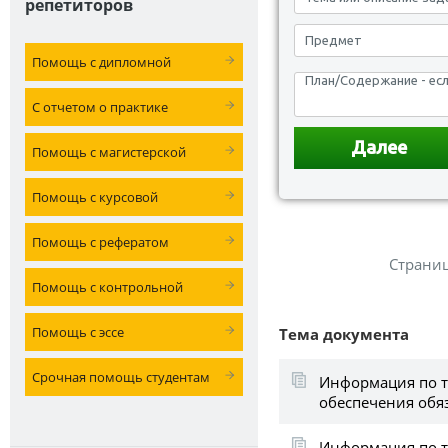
репетиторов
Помощь с дипломной
С отчетом о практике
Помощь с магистерской
Помощь с курсовой
Помощь с рефератом
Страни
Помощь с контрольной
Помощь с эссе
Тема документа
Срочная помощь студентам
Информация по т
обеспечения обя
Информация по 