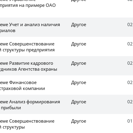
приятия на примере ОАО
еме Учет и анализ наличия
Другое
02
ериалов
теме Совершенствование
Другое
02
 структуры предприятия
еме Развитие кадрового
Другое
02
удников Агентства охраны
теме Финансовое
Другое
02
страховой компании
теме Анализ формирования
Другое
02
я прибыли
теме Совершенствование
Другое
01
 структуры