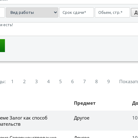
Д
цы:
1
2
3
4
5
6
7
8
9
Показат
Предмет
Д
еме Залог как способ
Другое
10
зательств
теме Совершенствование
Другое
10