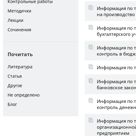
Контрольные работы
Информация по те
Методички
на производство
Лекции
Информация по т
Сочинения
бухгалтерского у
Информация по т
контроль в бюдж
Почитать
Литература
Информация по т
Статья
Информация по 
Другое
банковское зако
Не определено
Информация по т
Блог
контроль денежн
Информация по т
организационной
предприятием