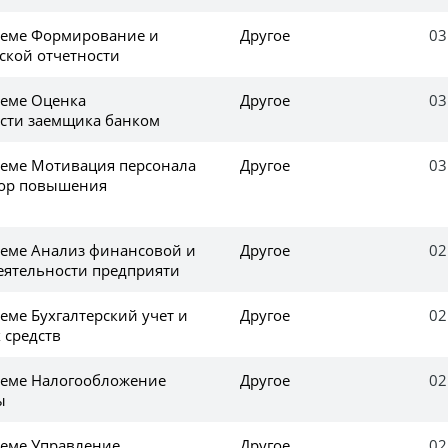
теме Формирование и
Другое
03
ской отчетности
еме Оценка
Другое
03
сти заемщика банком
еме Мотивация персонала
Другое
03
тор повышения
еме Анализ финансовой и
Другое
02
еятельности предприяти
еме Бухгалтерский учет и
Другое
02
 средств
теме Налогообложение
Другое
02
ы
еме Управление
Другое
02