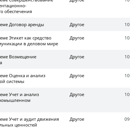
ентационно-
о обеспечения
еме Договор аренды
Другое
10
ме Этикет как средство
Другое
10
муникации в деловом мире
теме Возмещение
Другое
10
а
еме Оценка и анализ
Другое
10
ой системы
еме Учет и анализ
Другое
10
промышленном
еме Учет и аудит движения
Другое
09
льных ценностей