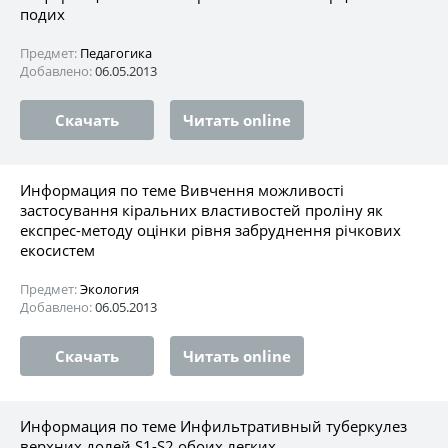
подих
Предмет:
Педагогика
Добавлено:
06.05.2013
Скачать
Читать online
Информация по теме Вивчення можливості
застосування кіральних властивостей проліну як
експрес-методу оцінки рівня забруднення річкових
екосистем
Предмет:
Экология
Добавлено:
06.05.2013
Скачать
Читать online
Информация по теме Инфильтративный туберкулез
верхних долей S1-S2 обоих легких