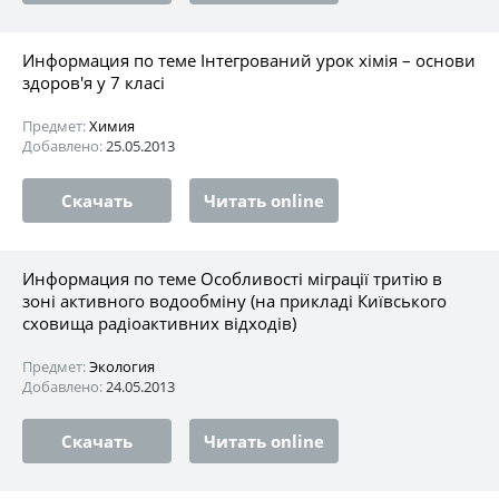
Информация по теме Інтегрований урок хімія – основи
здоров'я у 7 класі
Предмет:
Химия
Добавлено:
25.05.2013
Скачать
Читать online
Информация по теме Особливості міграції тритію в
зоні активного водообміну (на прикладі Київського
сховища радіоактивних відходів)
Предмет:
Экология
Добавлено:
24.05.2013
Скачать
Читать online