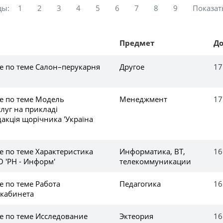
цы:
1
2
3
4
5
6
7
8
9
Показат
Предмет
Д
е по теме Салон–перукарня
Другое
17
е по теме Модель
Менеджмент
17
луг на прикладі
дакція щорічника 'Україна
е по теме Характеристика
Информатика, ВТ,
16
 'РН - Информ'
телекоммуникации
е по теме Работа
Педагогика
16
 кабинета
е по теме Исследование
Эктеория
16