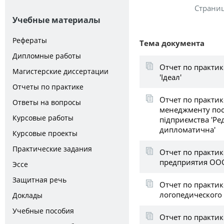
Страни
Учебные материалы
Рефераты
Тема документа
Дипломные работы
Отчет по практик
Магистерские диссертации
'Ідеал'
Отчеты по практике
Отчет по практик
Ответы на вопросы
менеджменту пос
Курсовые работы
підприємства 'Ре
дипломатична'
Курсовые проекты
Практические задания
Отчет по практик
предприятия ООО
Эссе
Защитная речь
Отчет по практик
логопедического
Доклады
Учебные пособия
Отчет по практик