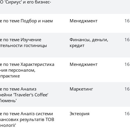
 'Сириус' и его бизнес-
е по теме Подбор и наем
Менеджмент
16
е по теме Изучение
Финансы, деньги,
16
ятельности гостиницы
кредит
е по теме Характеристика
Менеджмент
16
ния персоналом,
практике
е по теме Анализ
Маркетинг
16
йни 'Traveler's Coffee'
Тюмень'
е по теме Аналіз системи
Эктеория
16
нансових результатів ТОВ
нології'