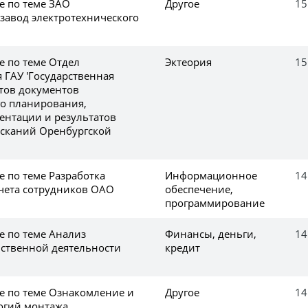
е по теме ЗАО
Другое
15
 завод электротехнического
е по теме Отдел
Эктеория
15
 ГАУ 'Государственная
ктов документов
о планирования,
ентации и результатов
сканий Оренбургской
е по теме Разработка
Информационное
14
чета сотрудников ОАО
обеспечение,
программирование
е по теме Анализ
Финансы, деньги,
14
ственной деятельности
кредит
ке по теме Ознакомление и
Другое
14
огий монтажа