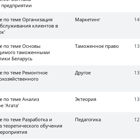
 предприятии
е по теме Организация
Маркетинг
14
обслуживания клиентов в
ок'
ке по теме Основы
Таможенное право
13
одимого таможенными
лики Беларусь
е по теме Ремонтное
Другое
13
кохозяйственного
е по теме Анализ
Эктеория
13
 'Агата'
е по теме Разработка и
Педагогика
12
а теоретического обучения
мероприятия