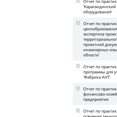
Отчет по практик
'Карагандинский
оборудования'
Отчет по практик
ценообразования
экспертиза прое
территориальног
проектной докум
инженерных изы
области'
Отчет по практик
программы для у
'Фабрика АНТ'
Отчет по практик
финансово-хозяй
предприятия
Отчет по практи
освоение технол