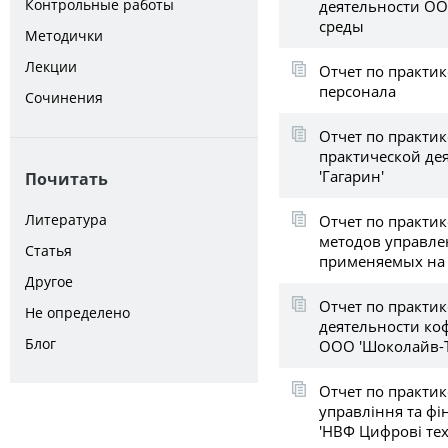
Контрольные работы
деятельности ООО
среды
Методички
Лекции
Отчет по практик
персонала
Сочинения
Отчет по практик
практической де
'Гагарин'
Почитать
Литература
Отчет по практик
методов управле
Статья
применяемых на 
Другое
Отчет по практик
Не определено
деятельности кофе
Блог
ООО 'Шоколайв-
Отчет по практик
управління та фі
'НВФ Цифрові тех