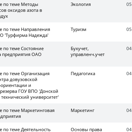
ке по теме Методы
Экология
05
ов оксидов азота в
здух
ке по теме Направления
Туризм
05
О 'Турфирма Надежда'
е по теме Состояние
Бухучет,
04
а предприятия ОАО
управленч.учет
е по теме Организация
Педагогика
04
нтра довузовской
фориентации и
 резерва ГОУ ВПО 'Донской
 технический университет'
е по теме Маркетинговая
Маркетинг
04
едприятия
е по теме Деятельность
Основы права
04