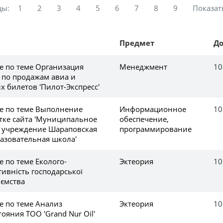
цы:
1
2
3
4
5
6
7
8
9
Показат
Предмет
Д
е по теме Организация
Менеджмент
10
 по продажам авиа и
 билетов 'Пилот-Экспресс'
ке по теме Выполнение
Информационное
10
отке сайта 'Муниципальное
обеспечение,
 учреждение Шараповская
программирование
азовательная школа'
е по теме Еколого-
Эктеория
10
ивність господарської
иємства
е по теме Анализ
Эктеория
10
ояния ТОО 'Grand Nur Oil'