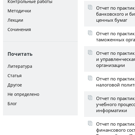
Контрольные работы
Отчет по практик
Методички
банковского и б
ценных бумаг
Лекции
Сочинения
Отчет по практик
таможенных орг
Отчет по практик
Почитать
и управленческа
организации
Литература
Статья
Отчет по практик
налоговой полит
Другое
Не определено
Отчет по практик
Блог
учебного процес
информатики
Отчет по практик
финансового сос