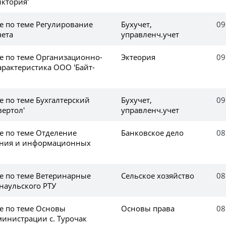
иктория'
е по теме Регулирование
Бухучет,
09
чета
управленч.учет
ке по теме Организационно-
Эктеория
09
арактеристика ООО 'Байт-
е по теме Бухгалтерский
Бухучет,
09
вертол'
управленч.учет
е по теме Отделение
Банковское дело
08
ения и информационных
ке по теме Ветеринарные
Сельское хозяйство
08
наульского РТУ
ке по теме Основы
Основы права
08
министрации с. Турочак