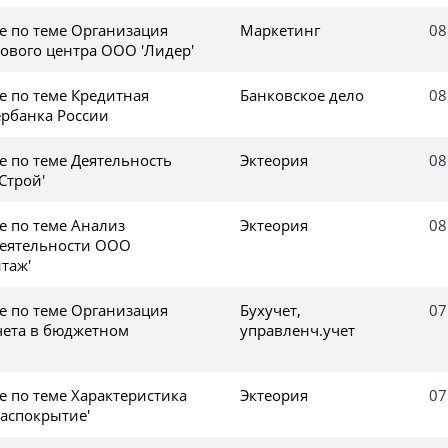
е по теме Организация
Маркетинг
08
дового центра ООО 'Лидер'
е по теме Кредитная
Банковское дело
08
ербанка России
е по теме Деятельность
Эктеория
08
Строй'
е по теме Анализ
Эктеория
08
деятельности ООО
таж'
е по теме Организация
Бухучет,
07
чета в бюджетном
управленч.учет
е по теме Характеристика
Эктеория
07
аспокрытие'