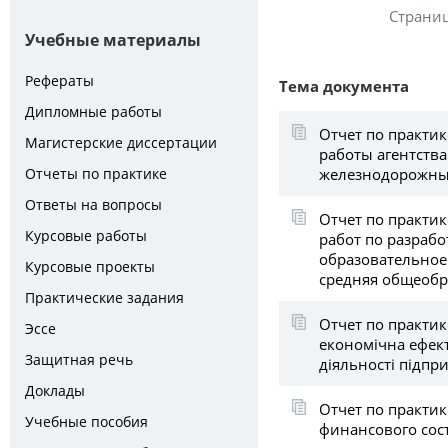
Страни
Учебные материалы
Рефераты
Тема документа
Дипломные работы
Отчет по практик
Магистерские диссертации
работы агентства
железнодорожных
Отчеты по практике
Ответы на вопросы
Отчет по практи
Курсовые работы
работ по разраб
образовательное
Курсовые проекты
средняя общеобр
Практические задания
Отчет по практик
Эссе
економічна ефект
Защитная речь
діяльності підпр
Доклады
Отчет по практик
Учебные пособия
финансового сост