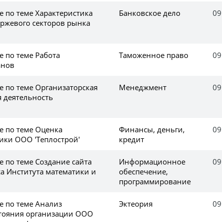
е по теме Характеристика
Банковское дело
09
иржевого секторов рынка
е по теме Работа
Таможенное право
09
анов
е по теме Организаторская
Менеджмент
09
я деятельность
е по теме Оценка
Финансы, деньги,
09
ики ООО 'Теплострой'
кредит
е по теме Создание сайта
Информационное
09
са Института математики и
обеспечение,
программирование
е по теме Анализ
Эктеория
09
тояния организации ООО