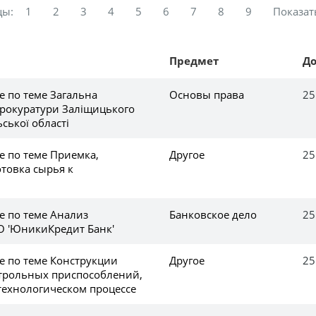
цы:
1
2
3
4
5
6
7
8
9
Показат
Предмет
Д
е по теме Загальна
Основы права
25
прокуратури Заліщицького
ської області
е по теме Приемка,
Другое
25
товка сырья к
е по теме Анализ
Банковское дело
25
О 'ЮникиКредит Банк'
е по теме Конструкции
Другое
25
трольных приспособлений,
технологическом процессе