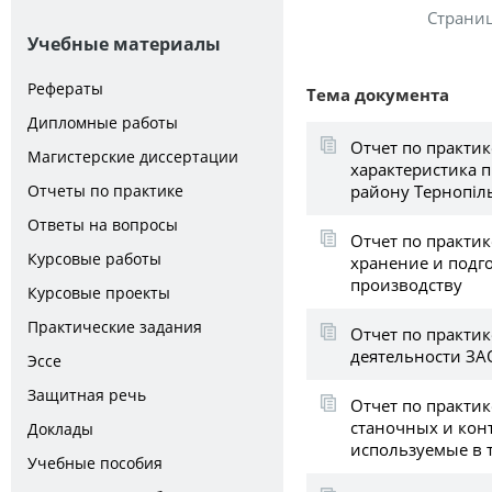
Страни
Учебные материалы
Рефераты
Тема документа
Дипломные работы
Отчет по практик
Магистерские диссертации
характеристика 
району Тернопіль
Отчеты по практике
Ответы на вопросы
Отчет по практик
Курсовые работы
хранение и подго
производству
Курсовые проекты
Практические задания
Отчет по практик
деятельности ЗА
Эссе
Защитная речь
Отчет по практик
станочных и кон
Доклады
используемые в 
Учебные пособия