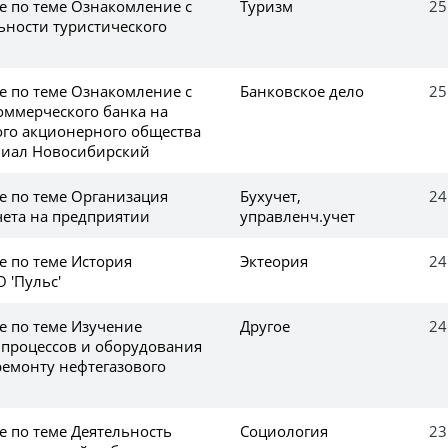
е по теме Ознакомление с
Туризм
25
ьности туристического
е по теме Ознакомление с
Банковское дело
25
оммерческого банка на
го акционерного общества
лиал Новосибирский
е по теме Организация
Бухучет,
24
чета на предприятии
управленч.учет
е по теме История
Эктеория
24
 'Пульс'
е по теме Изучение
Другое
24
 процессов и оборудования
ремонту нефтегазового
е по теме Деятельность
Социология
23