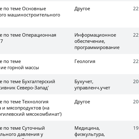
ке по теме Основные
Другое
22
ого машиностроительного
ке по теме Операционная
Информационное
22
 7
обеспечение,
программирование
е по теме
Геология
22
ие горной массы
е по теме Бухгалтерский
Бухучет,
20
сивник Северо-Запад'
управленч.учет
е по теме Технология
Другое
20
 и мясопродуктов (на
гилевский мясокомбинат')
е по теме Суточный
Медицина,
19
льного давления у
физкультура,