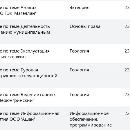
е по теме Анализ
Эктеория
23
О ТЭК 'Магеллан'
е по теме Деятельность
Основы права
23
влению муниципальным
е по теме Эксплуатация
Геология
23
вых скважин
е по теме Буровая
Геология
23
струкция эксплуатационной
е по теме Ведение горных
Геология
23
'Нерюнгринский'
ке по теме Информационная
Информационное
22
ятия ООО 'Ашан'
обеспечение,
программирование