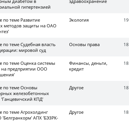
арным диабетом в
здравоохранение
ериальной гипертензией
е по теме Развитие
Экология
19
х методов защиты на ОАО
тез'
е по теме Судебная власть
Основы права
18
дерации: мировой суд
е по теме Оценка системы
Финансы, деньги,
18
 на предприятии ООО
кредит
шения'
ке по теме Основы
Другое
18
орных железобетонных
 'Ганцевичский КПД'
е по теме Агрохолдинг
Другое
18
 'Белгранкорм' АПХ 'БЭЗРК-