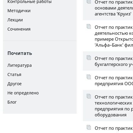
Контрольные работы
Отчет по практик
основами деятел
Методички
агентства 'Круиз'
Лекции
Отчет по практик
Сочинения
деятельностью к
примере Открыто
'Альфа–Банк' фи
Почитать
Отчет по практик
бухгалтерского у
Литература
Статья
Отчет по практик
предприятия ООО
Другое
Не определено
Отчет по практик
Блог
технологических
предприятия по 
оборудования
Отчет по практик