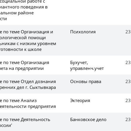
 социальной работе с
иантного поведения в
пальном районе
сти
е по теме Организация и
Психология
23
хологической помощи
ьникам с низким уровнем
отовности к школе
е по теме Организация
Бухучет,
23
чета на предприятии
управленч.учет
е по теме Отдел дознания
Основы права
23
ренних дел г. Сыктывкара
е по теме Анализ
Эктеория
23
еятельности предприятия
е по теме Деятельность
Банковское дело
23
оссии'