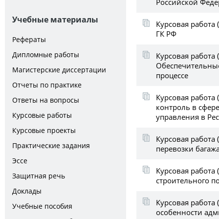
Российской Фед
Учебные материалы
Курсовая работа (
ГК РФ
Рефераты
Дипломные работы
Курсовая работа (
Обеспечительны
Магистерские диссертации
процессе
Отчеты по практике
Курсовая работа 
Ответы на вопросы
контроль в сфере
Курсовые работы
управления в Ре
Курсовые проекты
Курсовая работа (
Практические задания
перевозки багаж
Эссе
Курсовая работа (
Защитная речь
строительного п
Доклады
Курсовая работа 
Учебные пособия
особенности ад