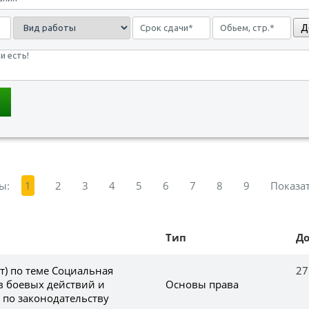
Д
ы:
1
2
3
4
5
6
7
8
9
Показат
Тип
Д
(т) по теме Социальная
27
в боевых действий и
Основы права
по законодательству