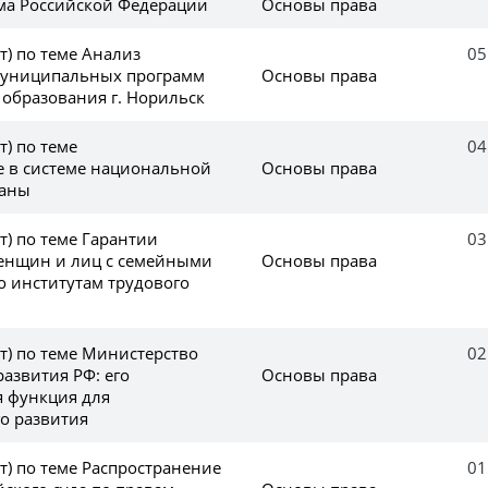
ема Российской Федерации
Основы права
т) по теме Анализ
05
муниципальных программ
Основы права
образования г. Норильск
т) по теме
04
 в системе национальной
Основы права
раны
(т) по теме Гарантии
03
енщин и лиц с семейными
Основы права
о институтам трудового
(т) по теме Министерство
02
азвития РФ: его
Основы права
 функция для
о развития
(т) по теме Распространение
01