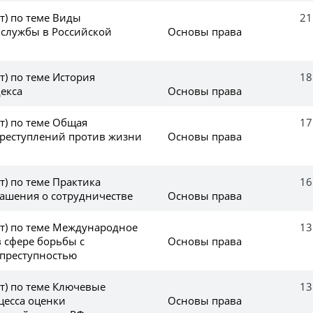
(т) по теме Виды
21
 службы в Российской
Основы права
т) по теме История
18
екса
Основы права
(т) по теме Общая
17
преступлений против жизни
Основы права
т) по теме Практика
16
лашения о сотрудничестве
Основы права
(т) по теме Международное
13
в сфере борьбы с
Основы права
преступностью
(т) по теме Ключевые
13
цесса оценки
Основы права