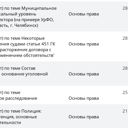
(т) по теме Муниципальное
28
окальный уровень
Основы права
ектора (на примере УрФО,
сть, г. Челябинск)
(т) по теме Некоторые
28
ния судами статьи 451 ГК
Основы права
 расторжение договора с
менением обстоятельств'
т) по теме Состав
28
к основание уголовной
Основы права
т) по теме
25
ое расследование
Основы права
(т) по теме Полиция:
21
тенция, основные
Основы права
тельности