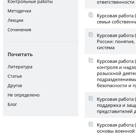
Контрольные работы
ответственности
Методички
Курсовая работа 
Лекции
семьи собственн
Сочинения
Курсовая работа 
России: понятие,
система
Почитать
Курсовая работа 
Литература
контроля и надзо
розыскной деяте
Статья
подразделениям
безопасности и 
Другое
Не определено
Курсовая работа 
Блог
поддержка и защ
представителей 
Курсовая работа 
основы военной 