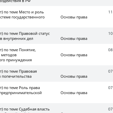
оздействия в РФ
т) по теме Место и роль
11
стеме государственного
Основы права
т) по теме Правовой статус
10
в внутренних дел
Основы права
т) по теме Понятие,
08
 методов
Основы права
ого принуждения
(т) по теме Правовая
07
и попечительства
Основы права
т) по теме Роль права
07
 предпринимательской
Основы права
т) по теме Судебная власть
07