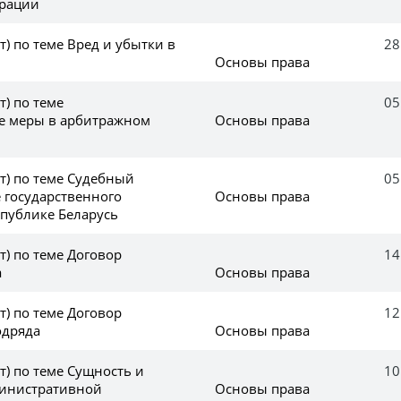
ерации
т) по теме Вред и убытки в
28
Основы права
т) по теме
05
е меры в арбитражном
Основы права
(т) по теме Судебный
05
 государственного
Основы права
спублике Беларусь
т) по теме Договор
14
а
Основы права
т) по теме Договор
12
одряда
Основы права
(т) по теме Сущность и
10
министративной
Основы права