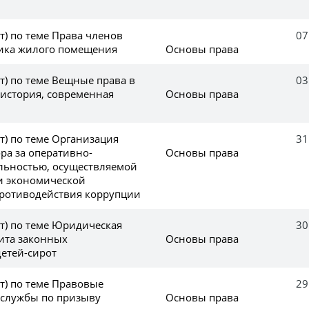
(т) по теме Права членов
07
ика жилого помещения
Основы права
(т) по теме Вещные права в
03
 история, современная
Основы права
(т) по теме Организация
31
ра за оперативно-
Основы права
льностью, осуществляемой
и экономической
противодействия коррупции
(т) по теме Юридическая
30
ита законных
Основы права
детей-сирот
(т) по теме Правовые
29
службы по призыву
Основы права