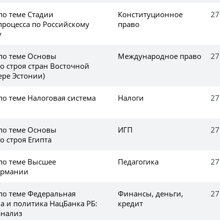
по теме Стадии
Конституционное
27
процесса по Российскому
право
у
 по теме Основы
Международное право
27
о строя стран Восточной
ере Эстонии)
по теме Налоговая система
Налоги
27
 по теме Основы
ИГП
27
о строя Египта
 по теме Высшее
Педагогика
27
ермании
 по теме Федеральная
Финансы, деньги,
27
а и политика НацБанка РБ:
кредит
анализ