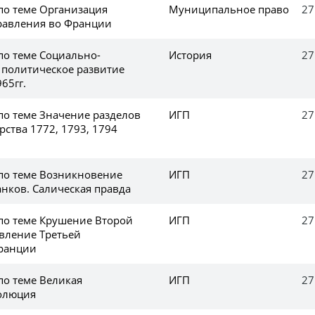
по теме Организация
Муниципальное право
27
равления во Франции
по теме Социально-
История
27
 политическое развитие
65гг.
по теме Значение разделов
ИГП
27
рства 1772, 1793, 1794
 по теме Возникновение
ИГП
27
анков. Салическая правда
 по теме Крушение Второй
ИГП
27
вление Третьей
Франции
по теме Великая
ИГП
27
олюция