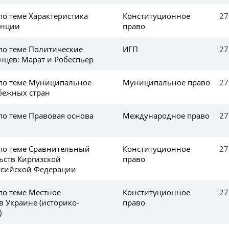
по теме Характеристика
Конституционное
27
анции
право
 по теме Политические
ИГП
27
нцев: Марат и Робеспьер
 по теме Муниципальное
Муниципальное право
27
бежных стран
по теме Правовая основа
Международное право
27
 по теме Сравнительный
Конституционное
27
ьств Киргизской
право
ссийской Федерации
по теме Местное
Конституционное
27
в Украине (историко-
право
)