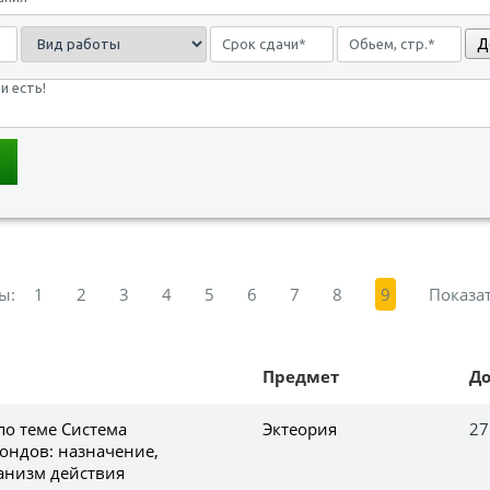
Д
ы:
1
2
3
4
5
6
7
8
9
Показат
Предмет
Д
по теме Система
Эктеория
27
ндов: назначение,
анизм действия