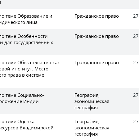
в
по теме Образование и
Гражданское право
27
идического лица
 по теме Особенности
Гражданское право
27
ки для государственных
по теме Обязательство как
Гражданское право
27
овой институт. Место
го права в системе
по теме Социально-
География,
27
положение Индии
экономическая
география
по теме Оценка
География,
27
ресурсов Владимирской
экономическая
география