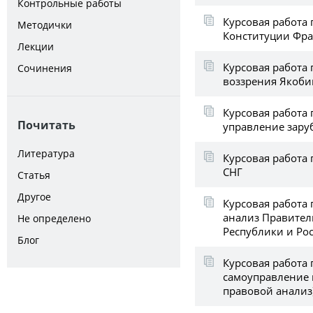
Контрольные работы
Курсовая работа 
Методички
Конституции Фр
Лекции
Курсовая работа
Сочинения
воззрения Якоби
Курсовая работа
Почитать
управление зару
Литература
Курсовая работа 
СНГ
Статья
Другое
Курсовая работа
анализ Правител
Не определено
Республики и Ро
Блог
Курсовая работа 
самоуправление 
правовой анализ