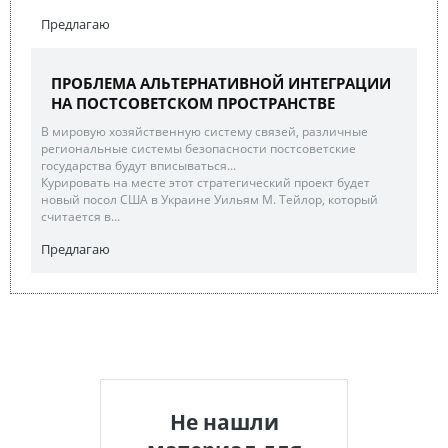
Предлагаю
ПРОБЛЕМА АЛЬТЕРНАТИВНОЙ ИНТЕГРАЦИИ
НА ПОСТСОВЕТСКОМ ПРОСТРАНСТВЕ
В мировую хозяйственную систему связей, различные
региональные системы безопасности постсоветские
государства будут вписываться...
Курировать на месте этот стратегический проект будет
новый посол США в Украине Уильям М. Тейлор, который
считается в...
Предлагаю
Не нашли