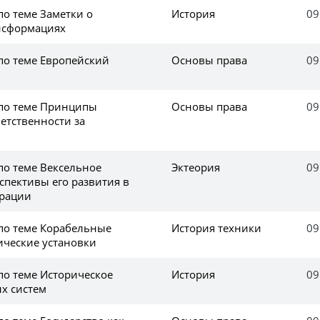
по теме Заметки о
История
09
нсформациях
по теме Европейский
Основы права
09
 по теме Принципы
Основы права
09
етственности за
по теме Вексельное
Эктеория
09
спективы его развития в
ерации
 по теме Корабельные
История техники
09
ические установки
по теме Историческое
История
09
х систем