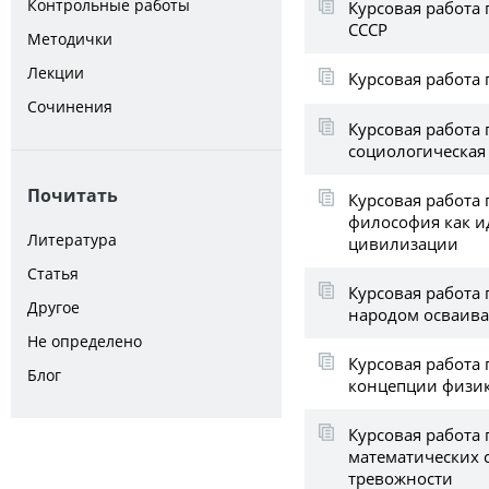
Контрольные работы
Курсовая работа
СССР
Методички
Лекции
Курсовая работа 
Сочинения
Курсовая работа 
социологическая
Почитать
Курсовая работа 
философия как и
Литература
цивилизации
Статья
Курсовая работа 
Другое
народом осваив
Не определено
Курсовая работа
Блог
концепции физик
Курсовая работа 
математических 
тревожности