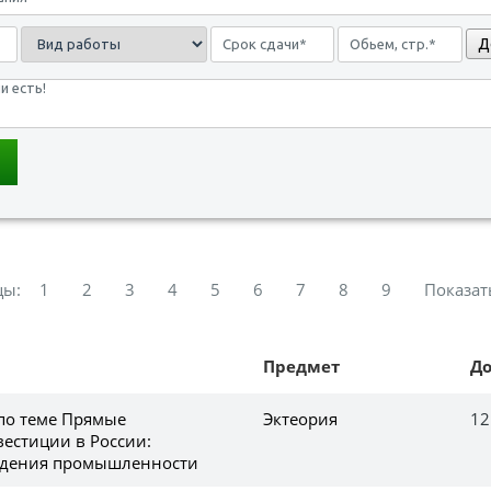
Д
цы:
1
2
3
4
5
6
7
8
9
Показат
Предмет
Д
 по теме Прямые
Эктеория
12
естиции в России:
ождения промышленности