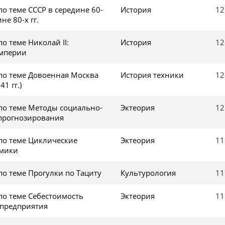
по теме СССР в середине 60-
История
12
не 80-х гг.
по теме Николай II:
История
12
Империи
 по теме Довоенная Москва
История техники
12
41 гг.)
 по теме Методы социально-
Эктеория
12
прогнозирования
 по теме Циклические
Эктеория
11
омики
по теме Прогулки по Тациту
Культурология
11
по теме Себестоимость
Эктеория
11
предприятия