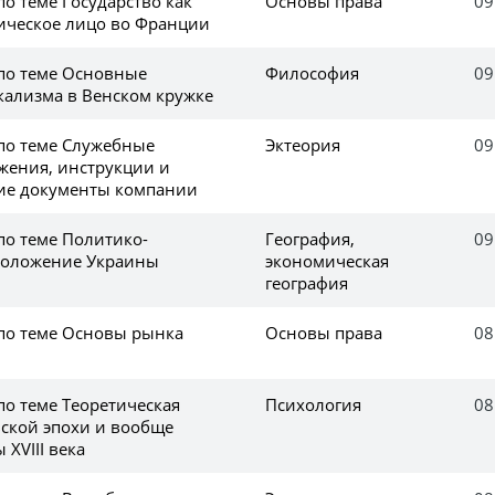
по теме Государство как
Основы права
09
ическое лицо во Франции
 по теме Основные
Философия
09
ализма в Венском кружке
 по теме Служебные
Эктеория
09
яжения, инструкции и
ие документы компании
по теме Политико-
География,
09
положение Украины
экономическая
география
 по теме Основы рынка
Основы права
08
по теме Теоретическая
Психология
08
вской эпохи и вообще
XVIII века