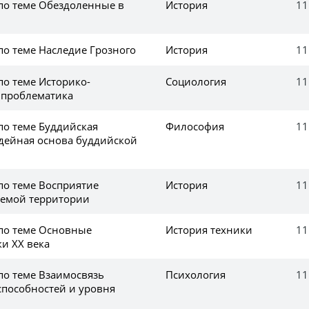
 по теме Обездоленные в
История
11
по теме Наследие Грозного
История
11
по теме Историко-
Социология
11
 проблематика
по теме Буддийская
Философия
11
дейная основа буддийской
по теме Восприятие
История
11
аемой территории
 по теме Основные
История техники
11
и ХХ века
по теме Взаимосвязь
Психология
11
способностей и уровня