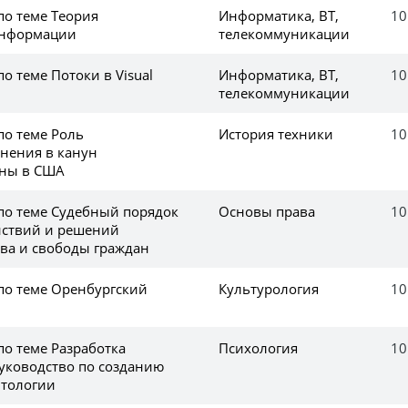
по теме Теория
Информатика, ВТ,
10
информации
телекоммуникации
по теме Потоки в Visual
Информатика, ВТ,
10
телекоммуникации
по теме Роль
История техники
10
нения в канун
йны в США
 по теме Судебный порядок
Основы права
10
йствий и решений
ва и свободы граждан
 по теме Оренбургский
Культурология
10
по теме Разработка
Психология
10
руководство по созданию
нтологии