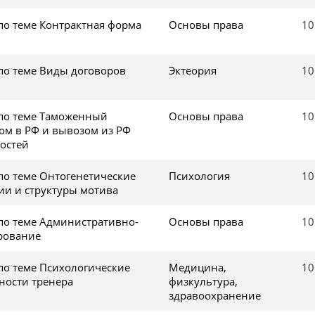
по теме Контрактная форма
Основы права
10
 по теме Виды договоров
Эктеория
10
 по теме Таможенный
Основы права
10
зом в РФ и вывозом из РФ
остей
по теме Онтогенетические
Психология
10
ии и структуры мотива
 по теме Административно-
Основы права
10
рование
по теме Психологические
Медицина,
10
ности тренера
физкультура,
здравоохранение