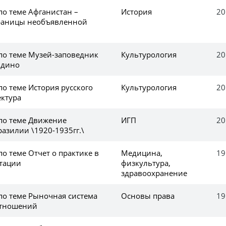
по теме Афганистан –
История
20
траницы необъявленной
 по теме Музей-заповедник
Культурология
20
лдино
по теме История русского
Культурология
20
ектура
 по теме Движение
ИГП
20
Бразилии \1920-1935гг.\
по теме Отчет о практике в
Медицина,
19
тации
физкультура,
здравоохранение
по теме Рыночная система
Основы права
19
отношений