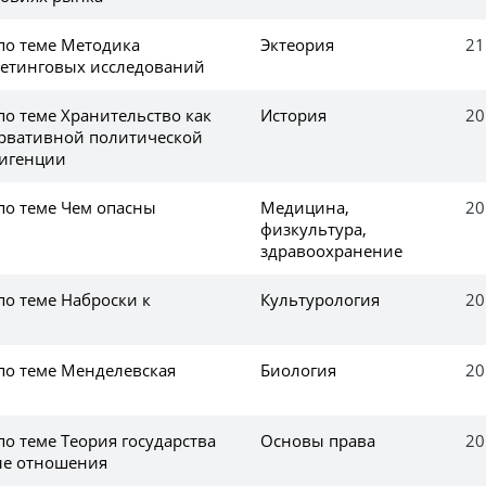
по теме Методика
Эктеория
21
етинговых исследований
по теме Хранительство как
История
20
рвативной политической
лигенции
по теме Чем опасны
Медицина,
20
физкультура,
здравоохранение
по теме Наброски к
Культурология
20
 по теме Менделевская
Биология
20
по теме Теория государства
Основы права
20
ые отношения