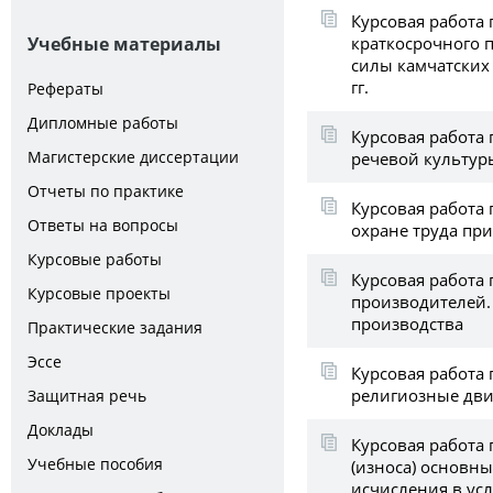
Курсовая работа 
краткосрочного п
Учебные материалы
силы камчатских
гг.
Рефераты
Дипломные работы
Курсовая работа 
Магистерские диссертации
речевой культур
Отчеты по практике
Курсовая работа 
Ответы на вопросы
охране труда пр
Курсовые работы
Курсовая работа
Курсовые проекты
производителей.
производства
Практические задания
Эссе
Курсовая работа
религиозные дв
Защитная речь
Доклады
Курсовая работа 
Учебные пособия
(износа) основны
исчисления в ус