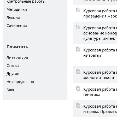
Контрольные работы
Методички
Курсовая работа 
проведения марк
Лекции
Сочинения
Курсовая работа 
основание консе
культуры интел
Почитать
Курсовая работа 
нитраты?
Литература
Статья
Курсовая работа 
Другое
экологии текста
Не определено
Курсовая работа
Блог
генетика
Курсовая работа 
и права. Правов