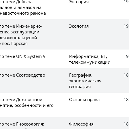
 по теме Добыча
Эктеория
19
аллов и алмазов на
невосточного района
 по теме Инженерно-
Экология
19
енка эксплуатации
звязки кольцевой
 пос. Горская
по теме UNIX System V
Информатика, ВТ,
19
телекоммуникации
по теме Скотоводство
География,
18
экономическая
география
 по теме Дожностное
Основы права
18
нятие, особенности и его
по теме Гносеология:
Философия
18