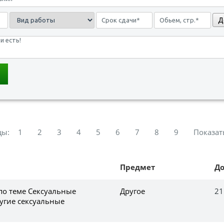
Д
цы:
1
2
3
4
5
6
7
8
9
Показат
Предмет
Д
по теме Сексуальные
Другое
21
угие сексуальные