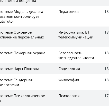
человека и общества
по теме Модель диалога
Педагогика
18
авателя контролирует
utoTutor
 по теме Основное
Информатика, ВТ,
18
еспечение персональных
телекоммуникации
 по теме Пожарная охрана
Безопасность
18
жизнедеятельности
по теме Чары Платона
Социология
18
по теме Гендерная
Философия
18
 философии
по теме Психологическое
Психология
17
а