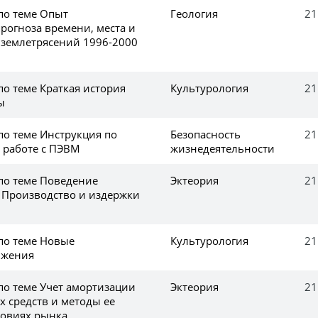
по теме Опыт
Геология
21
рогноза времени, места и
 землетрясений 1996-2000
по теме Краткая история
Культурология
21
ы
по теме Инструкция по
Безопасность
21
и работе с ПЭВМ
жизнедеятельности
 по теме Поведение
Эктеория
21
 Производство и издержки
 по теме Новые
Культурология
21
ижения
по теме Учет амортизации
Эктеория
21
х средств и методы ее
ловиях рынка