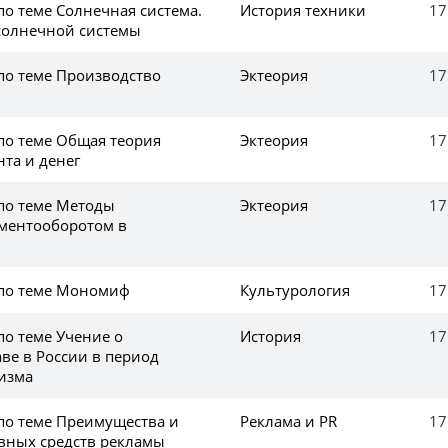
по теме Солнечная система.
История техники
17
солнечной системы
по теме Производство
Эктеория
17
по теме Общая теория
Эктеория
17
нта и денег
 по теме Методы
Эктеория
17
ментооборотом в
 по теме Мономиф
Культурология
17
по теме Учение о
История
17
аве в России в период
изма
 по теме Преимущества и
Реклама и PR
17
овных средств рекламы