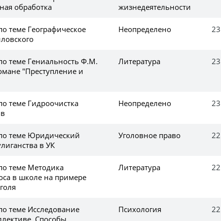
рная обработка
жизнедеятельности
по теме Географическое
Неопределено
23
иловского
по теме Гениальность Ф.М.
Литература
23
омане "Преступление и
по теме Гидроочистка
Неопределено
23
ив
 по теме Юридический
Уголовное право
22
улиганства в УК
по теме Методика
Литература
22
оса в школе на примере
голя
по теме Исследование
Психология
22
ллективе. Способы