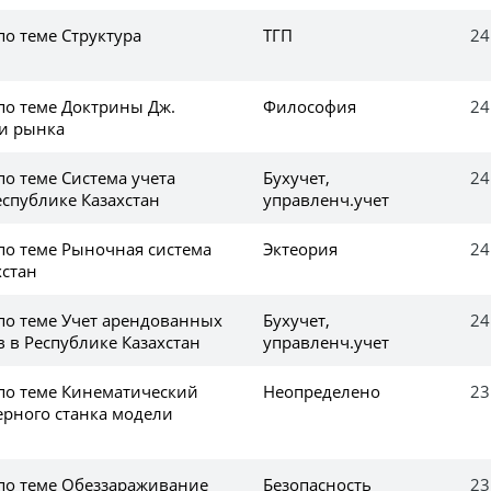
по теме Структура
ТГП
24
й
по теме Доктрины Дж.
Философия
24
и рынка
по теме Система учета
Бухучет,
24
еспублике Казахстан
управленч.учет
по теме Рыночная система
Эктеория
24
хстан
 по теме Учет арендованных
Бухучет,
24
 в Республике Казахстан
управленч.учет
 по теме Кинематический
Неопределено
23
ерного станка модели
 по теме Обеззараживание
Безопасность
23