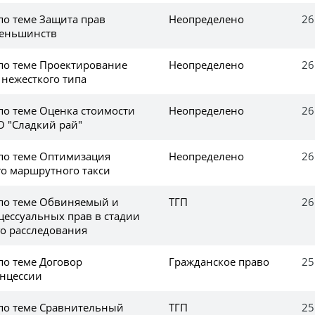
по теме Защита прав
Неопределено
26
еньшинств
 по теме Проектирование
Неопределено
26
нежесткого типа
по теме Оценка стоимости
Неопределено
26
 "Сладкий рай"
 по теме Оптимизация
Неопределено
26
го маршрутного такси
 по теме Обвиняемый и
ТГП
26
цессуальных прав в стадии
о расследования
по теме Договор
Гражданское право
25
нцессии
 по теме Сравнительный
ТГП
25