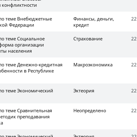
я конфликтности
 по теме Внебюджетные
Финансы, деньги,
22
ской Федерации
кредит
 по теме Социальное
Страхование
22
 форма организации
иты населения
 по теме Денежно-кредитная
Макроэкономика
22
обенности в Республике
 по теме Экономический
Эктеория
22
 по теме Сравнительная
Неопределено
22
методик преподавания
ка
 по теме Экономический
Эктеория
22