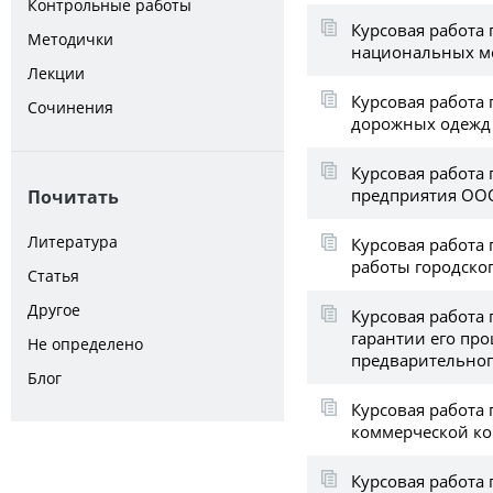
Контрольные работы
Курсовая работа 
Методички
национальных м
Лекции
Курсовая работа
Сочинения
дорожных одежд 
Курсовая работа 
предприятия ООО
Почитать
Литература
Курсовая работа
работы городско
Статья
Другое
Курсовая работа
гарантии его про
Не определено
предварительног
Блог
Курсовая работа 
коммерческой ко
Курсовая работа