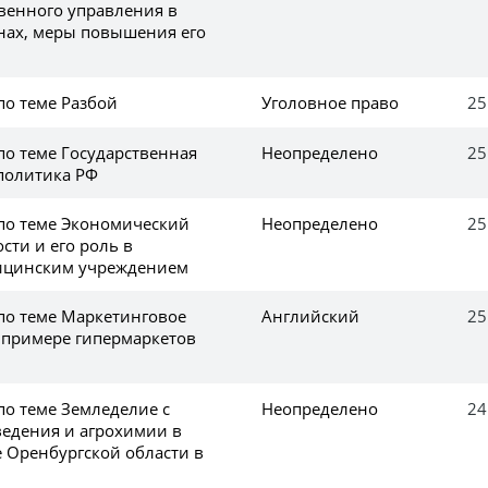
твенного управления в
нах, меры повышения его
по теме Разбой
Уголовное право
25
по теме Государственная
Неопределено
25
политика РФ
 по теме Экономический
Неопределено
25
сти и его роль в
ицинским учреждением
 по теме Маркетинговое
Английский
25
 примере гипермаркетов
по теме Земледелие с
Неопределено
24
едения и агрохимии в
 Оренбургской области в