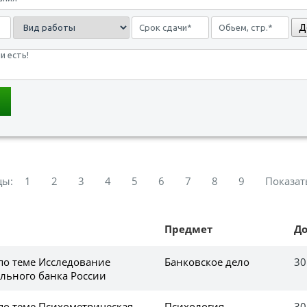
Д
цы:
1
2
3
4
5
6
7
8
9
Показат
Предмет
Д
по теме Исследование
Банковское дело
30
льного банка России
 по теме Психометрическая
Психология
30