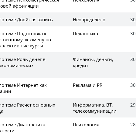
едовой аффиляции
по теме Двойная запись
Неопределено
30
по теме Подготовка к
Педагогика
30
ственному экзамену по
з элективные курсы
по теме Роль денег в
Финансы, деньги,
30
экономических
кредит
по теме Интернет как
Реклама и PR
30
мации
по теме Расчет основных
Информатика, ВТ,
29
да
телекоммуникации
по теме Диагностика
Психология
28
жности