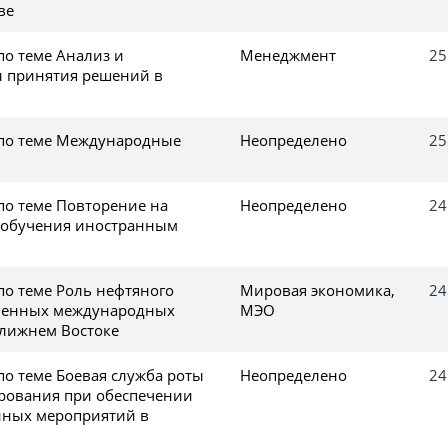
ве
по теме Анализ и
Менеджмент
25
ы принятия решений в
 по теме Международные
Неопределено
25
по теме Повторение на
Неопределено
24
 обучения иностранным
по теме Роль нефтяного
Мировая экономика,
24
еменных международных
МЭО
лижнем Востоке
по теме Боевая служба роты
Неопределено
24
ирования при обеспечении
нных мероприятий в