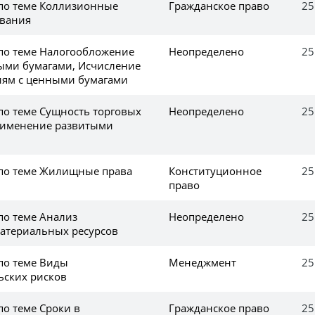
 по теме Коллизионные
Гражданское право
25
ования
 по теме Налогообложение
Неопределено
25
ыми бумагами, Исчисление
иям с ценными бумагами
по теме Сущность торговых
Неопределено
25
рименение развитыми
 по теме Жилищные права
Конституционное
25
право
по теме Анализ
Неопределено
25
атериальных ресурсов
 по теме Виды
Менеджмент
25
ьских рисков
по теме Сроки в
Гражданское право
25