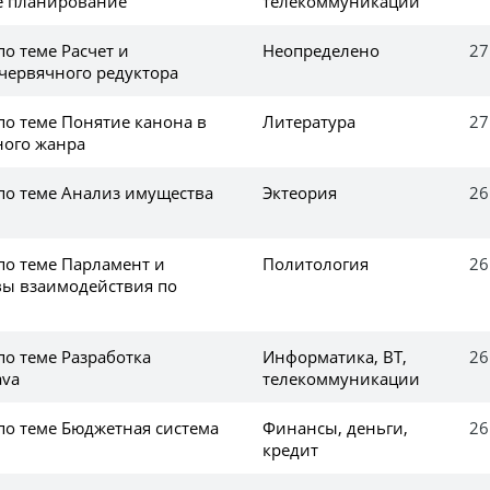
е планирование
телекоммуникации
по теме Расчет и
Неопределено
27
червячного редуктора
по теме Понятие канона в
Литература
27
ного жанра
 по теме Анализ имущества
Эктеория
26
по теме Парламент и
Политология
26
вы взаимодействия по
по теме Разработка
Информатика, ВТ,
26
ava
телекоммуникации
по теме Бюджетная система
Финансы, деньги,
26
кредит