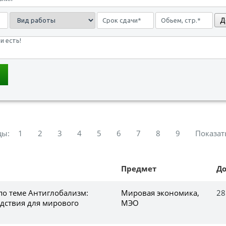
Д
цы:
1
2
3
4
5
6
7
8
9
Показат
Предмет
Д
по теме Антиглобализм:
Мировая экономика,
28
дствия для мирового
МЭО