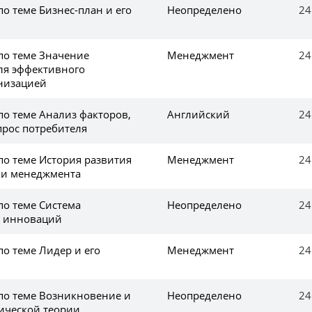
по теме Бизнес-план и его
Неопределено
24
по теме Значение
Менеджмент
24
ля эффективного
низацией
по теме Анализ факторов,
Английский
24
рос потребителя
по теме История развития
Менеджмент
24
ки менеджмента
по теме Система
Неопределено
24
 инноваций
по теме Лидер и его
Менеджмент
24
 по теме Возникновение и
Неопределено
24
ической теории