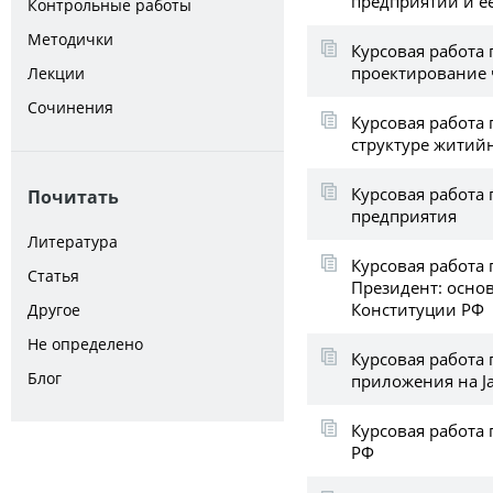
предприятий и е
Контрольные работы
Методички
Курсовая работа 
проектирование 
Лекции
Сочинения
Курсовая работа 
структуре житий
Курсовая работа
Почитать
предприятия
Литература
Курсовая работа 
Статья
Президент: осно
Конституции РФ
Другое
Не определено
Курсовая работа 
Блог
приложения на J
Курсовая работа 
РФ