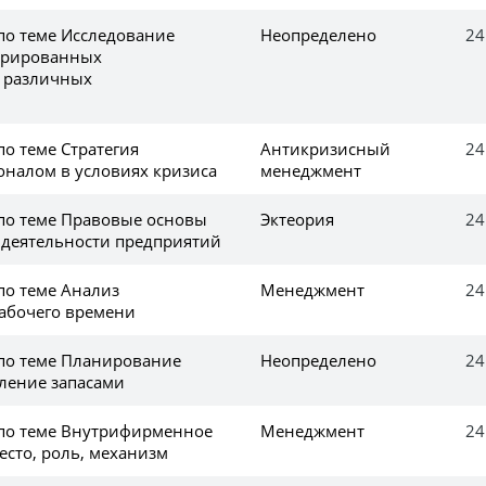
по теме Исследование
Неопределено
24
трированных
 различных
по теме Стратегия
Антикризисный
24
оналом в условиях кризиса
менеджмент
 по теме Правовые основы
Эктеория
24
деятельности предприятий
по теме Анализ
Менеджмент
24
абочего времени
 по теме Планирование
Неопределено
24
вление запасами
 по теме Внутрифирменное
Менеджмент
24
есто, роль, механизм