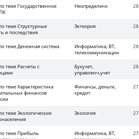
по теме Государственное
Неопределено
28
АПК
по теме Структурные
Эктеория
28
ть и последствия
по теме Денежная система
Информатика, ВТ,
28
телекоммуникации
по теме Расчеты с
Бухучет,
28
ицами
управленч.учет
по теме Характеристика
Финансы, деньги,
27
ципальных финансов
кредит
ссии
по теме Экологические
Экология
27
онаселения
 по теме Прибыль
Информатика, ВТ,
27