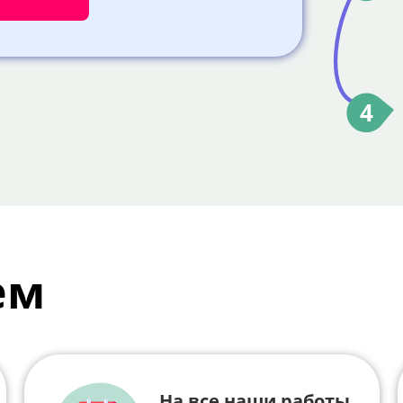
4
ем
На все наши работы