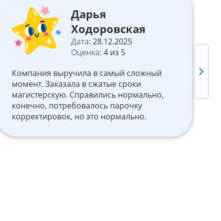
Дарья
Ходоровская
Дата:
28.12.2025
Оценка:
4 из 5
М
Next
Компания выручила в самый сложный
к
момент. Заказала в сжатые сроки
н
магистерскую. Справились нормально,
н
конечно, потребовалось парочку
о
корректировок, но это нормально.