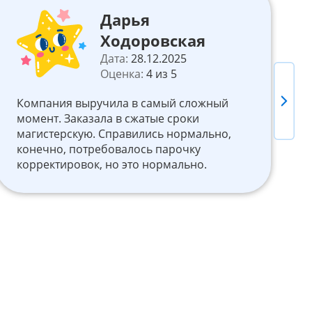
Дарья
Ходоровская
Дата:
28.12.2025
Оценка:
4 из 5
М
Next
Компания выручила в самый сложный
к
момент. Заказала в сжатые сроки
н
магистерскую. Справились нормально,
н
конечно, потребовалось парочку
о
корректировок, но это нормально.