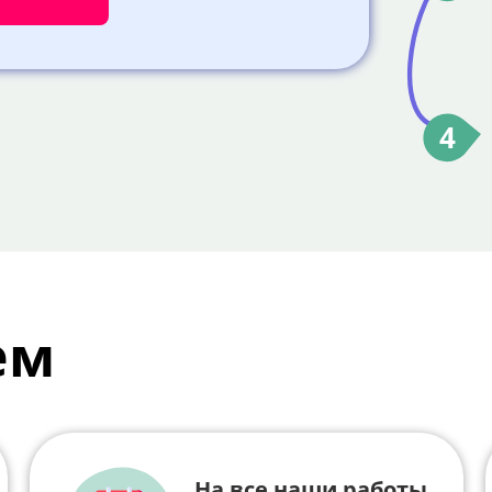
4
ем
На все наши работы